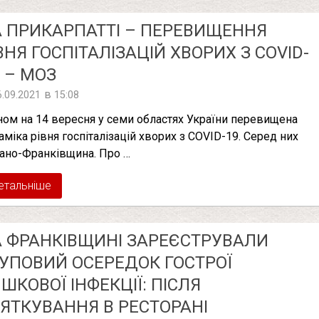
 ПРИКАРПАТТІ – ПЕРЕВИЩЕННЯ
ВНЯ ГОСПІТАЛІЗАЦІЙ ХВОРИХ З COVID-
, – МОЗ
в
6.09.2021
15:08
ном на 14 вересня у семи областях України перевищена
аміка рівня госпіталізацій хворих з COVID-19. Серед них
вано-Франківщина. Про …
етальніше
 ФРАНКІВЩИНІ ЗАРЕЄСТРУВАЛИ
УПОВИЙ ОСЕРЕДОК ГОСТРОЇ
ШКОВОЇ ІНФЕКЦІЇ: ПІСЛЯ
ЯТКУВАННЯ В РЕСТОРАНІ