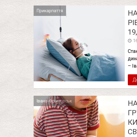
Прикарпаття
НА
РІ
19
1
Ста
дин
– І
Д
Івано-Франківськ
НА
ГР
КИ
СВ