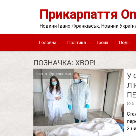
Skip
to
Прикарпаття On
content
Новини Івано-Франківськ, Новини України
Головна
Політика
Гроші
Події
ПОЗНАЧКА:
ХВОРІ
Івано-Франківськ
У 
Posts
pagination
ЛІ
ПЕ
5
Ста
пер
З н