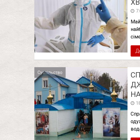
ХВ
7
Май
най
сім
Д
Суспільство
СП
ДЖ
НА
1
Спр
оду
вод