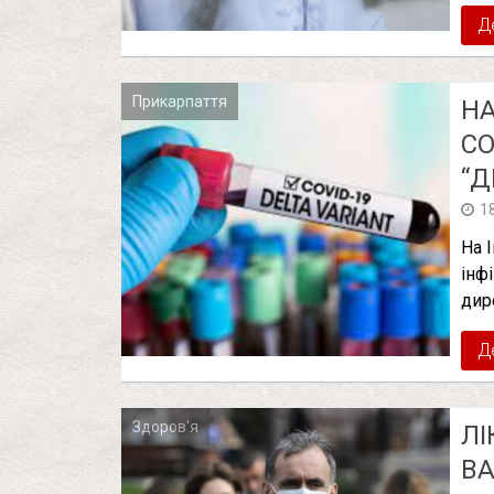
Д
Прикарпаття
НА
CO
“Д
1
На 
інф
дир
Д
Здоров'я
ЛІ
В