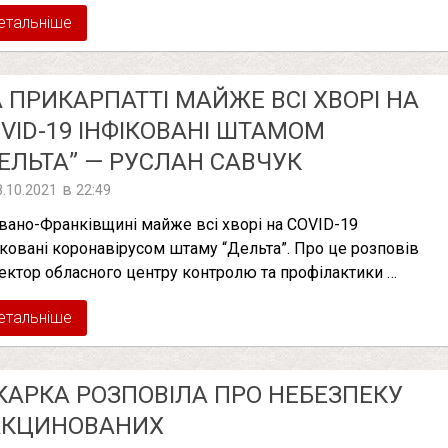
етальніше
 ПРИКАРПАТТІ МАЙЖЕ ВСІ ХВОРІ НА
VID-19 ІНФІКОВАНІ ШТАМОМ
ЕЛЬТА” — РУСЛАН САВЧУК
в
8.10.2021
22:49
Івано-Франківщині майже всі хворі на COVID-19
іковані коронавірусом штаму “Дельта”. Про це розповів
ектор обласного центру контролю та профілактики …
етальніше
КАРКА РОЗПОВІЛА ПРО НЕБЕЗПЕКУ
АКЦИНОВАНИХ