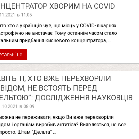
НЦЕНТРАТОР ХВОРИМ НА COVID
в
.11.2021
11:05
ато хто з українців чув, що місць у COVID-лікарнях
астрофічно не вистачає. Тому останнім часом стало
уальним придбання кисневого концентратора, …
етальніше
ВІТЬ ТІ, ХТО ВЖЕ ПЕРЕХВОРІЛИ
ВІДОМ, НЕ ВСТОЯТЬ ПЕРЕД
ЕЛЬТОЮ”: ДОСЛІДЖЕННЯ НАУКОВЦІВ
в
1.10.2021
08:09
можна не переживати, якщо Ви вже перехворіли
ідом і організм виробив антитіла? Виявляється, не все
 просто. Штам “Дельта” …