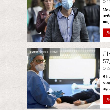
1
Мож
неб
люд
Д
Івано-Франківськ
ЛІ
57
2
В І
мед
від
Д