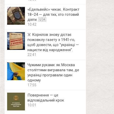
«Едельвейс» чекає. Контракт
18–24 — для тих, хто готовий
діяти. 🇺🇦
10:42
☠️ Корнілов знову дістає
пожовклу газету з 1941‑го,
щоб довести, що “українці —
нацисти від народження”.
22:41
Чужими руками: як Москва
століттями вигравала там, де
українці програвали один
одному
17:55
Повернення — це
відповідальний крок
10:01