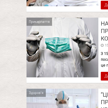
Д
Прикарпаття
НА
П
КО
1
З 1
пос
це 
Д
Здоров'я
“Ц
ПР