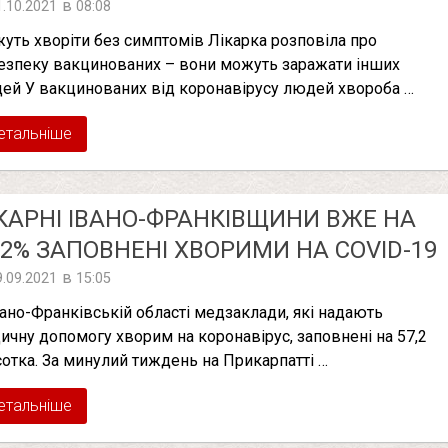
в
1.10.2021
08:08
уть хворіти без симптомів Лікарка розповіла про
езпеку вакцинованих – вони можуть заражати інших
ей У вакцинованих від коронавірусу людей хвороба …
етальніше
КАРНІ ІВАНО-ФРАНКІВЩИНИ ВЖЕ НА
,2% ЗАПОВНЕНІ ХВОРИМИ НА COVID-19
в
9.09.2021
15:05
вано-Франківській області медзаклади, які надають
ичну допомогу хворим на коронавірус, заповнені на 57,2
сотка. За минулий тиждень на Прикарпатті …
етальніше