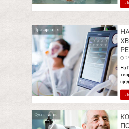
Д
Прикарпаття
НА
ХВ
РЕ
2
На 
хво
щод
Д
Суспільство
КО
ПО