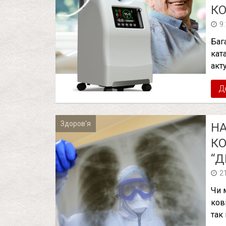
КО
9
Баг
кат
акт
Д
Здоров'я
НА
КО
“Д
2
Чи 
ков
так