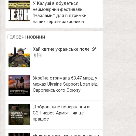
У Калуші відбудеться
неймовірний фестиваль
“Назламні” для підтримки
наших героїв-захисників
Головні новини
Хай квітне українське поле. 🌾
🇺🇦
Україна отримала €3,47 млрд у
межах Ukraine Support Loan від
Європейського Союзу
Добровільне повернення із
СЗЧ через Армія+: як це
працює
«Викрадатиму їхніх родичів»: за