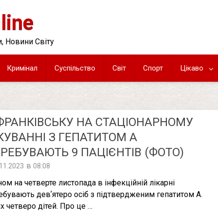
line
, Новини Світу
Кримінал
Суспільство
Світ
Спорт
Цікаво
ФРАНКІВСЬКУ НА СТАЦІОНАРНОМУ
КУВАННІ З ГЕПАТИТОМ A
РЕБУВАЮТЬ 9 ПАЦІЄНТІВ (ФОТО)
в
.11.2023
08:08
ном на четверте листопада в інфекційній лікарні
ебувають девʼятеро осіб з підтвердженим гепатитом A.
их четверо дітей. Про це …