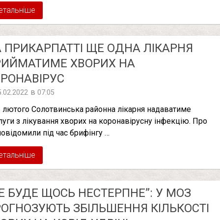
етальніше
 ПРИКАРПАТТІ ЩЕ ОДНА ЛІКАРНЯ
РИЙМАТИМЕ ХВОРИХ НА
РОНАВІРУС
в
5.02.2022
07:05
5 лютого Солотвинська районна лікарня надаватиме
луги з лікування хворих на коронавірусну інфекцію. Про
повідомили під час брифінгу …
етальніше
Е БУДЕ ЩОСЬ НЕСТЕРПНЕ”: У МОЗ
ОГНОЗУЮТЬ ЗБІЛЬШЕННЯ КІЛЬКОСТІ