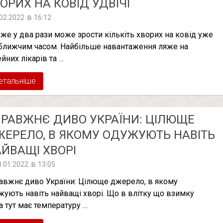
ОРИХ НА КОВІД УДВІЧІ
в
.02.2022
16:12
же у два рази може зрости кількіть хворих на ковід уже
ближчим часом. Найбільше навантаження ляже на
ейних лікарів та …
етальніше
РАВЖНЄ ДИВО УКРАЇНИ: ЦІЛЮЩЕ
ЕРЕЛО, В ЯКОМУ ОДУЖУЮТЬ НАВІТЬ
ЙВАЩІ ХВОРІ
в
8.01.2022
13:05
авжнє диво України: Цілюще джерело, в якому
жують навіть найващі хворі. Що в влітку що взимку
а тут має температуру …