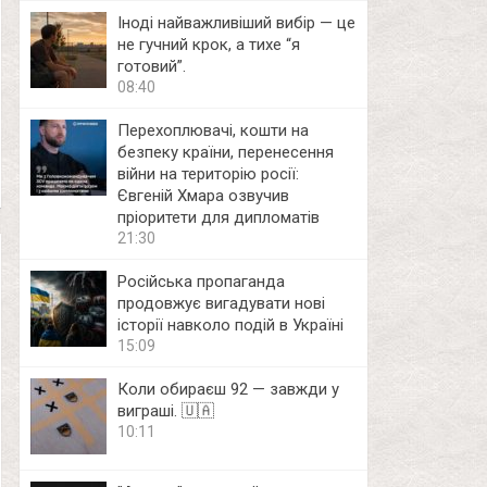
Іноді найважливіший вибір — це
не гучний крок, а тихе “я
готовий”.
08:40
Перехоплювачі, кошти на
безпеку країни, перенесення
війни на територію росії:
Євгеній Хмара озвучив
пріоритети для дипломатів
21:30
Російська пропаганда
продовжує вигадувати нові
історії навколо подій в Україні
15:09
Коли обираєш 92 — завжди у
виграші. 🇺🇦
10:11