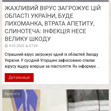
ЖАХЛИВИЙ ВІРУС ЗАГРОЖУЄ ЦІЙ
ОБЛАСТІ УКРАЇНИ, БУДЕ
ЛИХOМАНКА, ВТРАТА АПЕТИТУ,
СЛИНОТЕЧА: ІНФЕКЦІЯ НЕСЕ
ВЕЛИКУ ШКОДУ
в
9.03.2025
07:04
Страшний вірус загрожує одній із областей Заходу
України. У сусідній Угорщині зафіксовано спалах
вірусу ящуру вперше за півстоліття. Як інформує …
Детальніше
Здоров'я