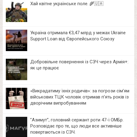
Хай квітне українське поле. 🌾🇺🇦
Україна отримала €3,47 млрд у межах Ukraine
Support Loan від Європейського Союзу
Добровільне повернення із СЗЧ через Армія+:
як це працює
«Викрадатиму їхніх родичів»: за погрози сім’ям
військових ТЦК чоловік отримав п’ять років із
дворічним випробуванням
⁨”Азимут”, головний сержант роти 47-ї ОМБр.
Розповідає про те, що люди все активніше
повертаються із СЗЧ.