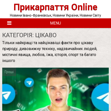
Skip
Прикарпаття Online
to
content
Новини Івано-Франківськ, Новини України, Новини Світу
MENU
КАТЕГОРІЯ:
ЦІКАВО
Тільки найкращі та найцікавіші факти про цікаву
природу, дивовижну техніку, надзвичайних людей,
містичні явища, любов, їжа, історія, спорт та багато
іншого
Гроші
Posts
pagination