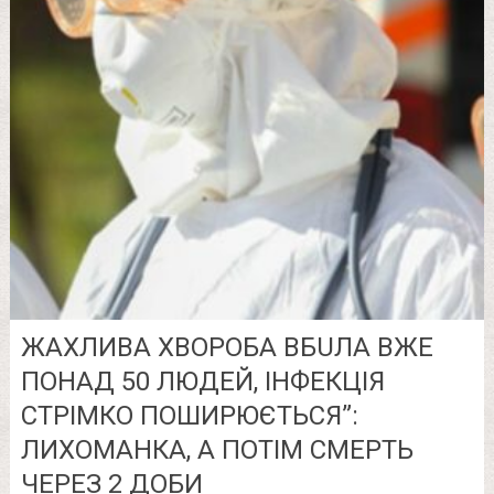
ЖAХЛИВA ХВOРОБА ВБUЛA ВЖЕ
ПОНАД 50 ЛЮДЕЙ, ІНФЕКЦІЯ
СТРІМКО ПОШИРЮЄТЬСЯ”:
ЛИХOМAНКА, А ПОТІМ СМEРТЬ
ЧЕРЕЗ 2 ДОБИ