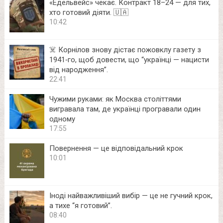
«Едельвейс» чекає. Контракт 18–24 — для тих,
хто готовий діяти. 🇺🇦
10:42
☠️ Корнілов знову дістає пожовклу газету з
1941‑го, щоб довести, що “українці — нацисти
від народження”.
22:41
Чужими руками: як Москва століттями
вигравала там, де українці програвали один
одному
17:55
Повернення — це відповідальний крок
10:01
Іноді найважливіший вибір — це не гучний крок,
а тихе “я готовий”.
08:40