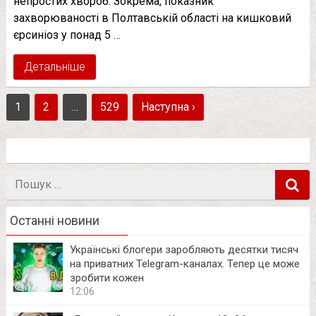
непростих хвороб. Зокрема, показник
захворюваності в Полтавській області на кишковий
єрсиніоз у понад 5 …
Детальніше
1
2
…
529
Наступна ›
Пошук
в
Останні новини
Українські блогери заробляють десятки тисяч
на приватних Telegram-каналах. Тепер це може
зробити кожен
12:06