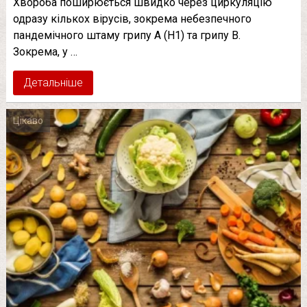
Хвороба поширюється швидко через циркуляцію
одразу кількох вірусів, зокрема небезпечного
пандемічного штаму грипу А (H1) та грипу В.
Зокрема, у …
Детальніше
Цікаво