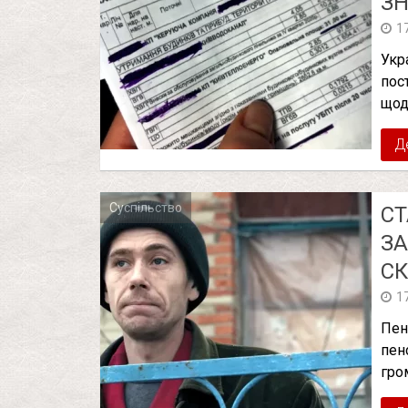
ЗН
1
Укр
пос
щод
Д
Суспільство
СТ
ЗА
С
1
Пен
пен
гро