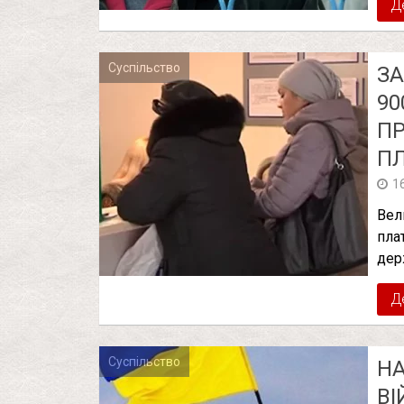
Д
Суспільство
ЗА
90
ПР
П
1
Вел
пла
дер
Д
Суспільство
НА
ВІ