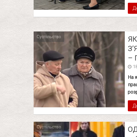
Д
Суспільство
ЯК
З
– 
1
На 
пра
роз
Д
Суспільство
OД