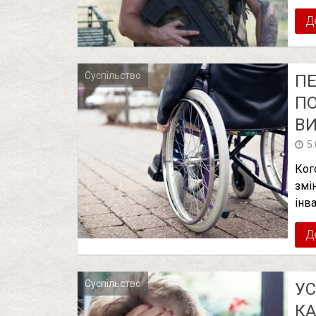
Д
Суспільство
ПЕ
ПО
В
5
Кого
змі
інва
Д
Суспільство
УС
КА