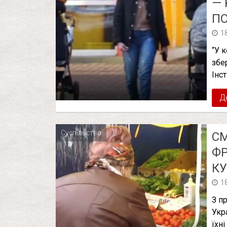
— 
ПO
1
“У 
збe
Iнc
Д
Суспільство
СМ
ФР
КУ
1
З п
Укр
їхні