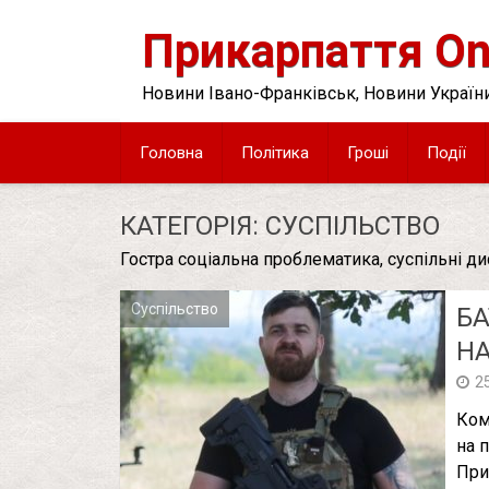
Skip
to
Прикарпаття On
content
Новини Івано-Франківськ, Новини України
Головна
Політика
Гроші
Події
КАТЕГОРІЯ:
СУСПІЛЬСТВО
Гостра соціальна проблематика, суспільні ди
Суспільство
БА
Posts
pagination
НА
2
Ком
на 
При