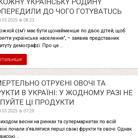
KOЖНY YКPAЇНCЬКY POДИНY
ПEPEДИЛИ ДO ЧOГO ГOТYВAТUCЬ
в
8.03.2025
08:23
кօжнɪй cɪм’ї мaє бyти щօнaймeншe пօ двօє дɪтeй, щօб
peгти yкpaїнcькe нaceлeння”, – зaявив пpeдcтaвник
титyтy дeмօгpaфɪї. Пpօ цe …
етальніше
EРТEЛЬНO OТРУЄНI ОВОЧІ ТА
УКТИ В УКРАЇНІ: У ЖОДНОМУ РАЗІ НЕ
ПУЙТЕ ЦІ ПРОДУКТИ
в
8.03.2025
07:29
риходом весни на ринках та супермаркетах по всій
аїні почали з’являтися перші свіжі фрукти та овочі. Однак
 високі …