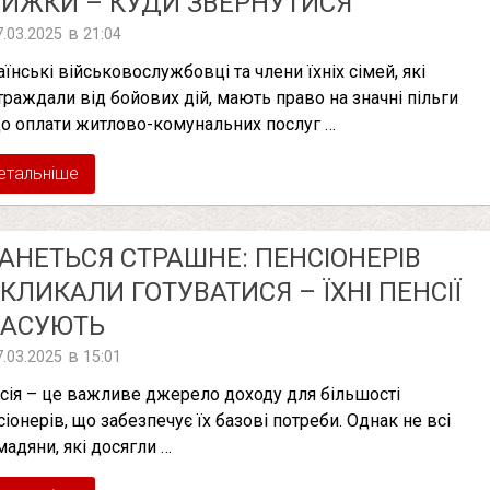
ИЖКИ – КУДИ ЗВЕРНУТИСЯ
в
7.03.2025
21:04
аїнські військовослужбовці та члени їхніх сімей, які
траждали від бойових дій, мають право на значні пільги
о оплати житлово-комунальних послуг …
етальніше
АНЕТЬСЯ СТРАШНЕ: ПЕНСІОНЕРІВ
КЛИКАЛИ ГОТУВАТИСЯ – ЇХНІ ПЕНСІЇ
КАСУЮТЬ
в
7.03.2025
15:01
сія – це важливе джерело доходу для більшості
сіонерів, що забезпечує їх базові потреби. Однак не всі
мадяни, які досягли …