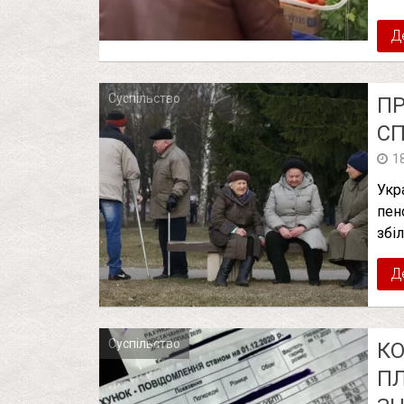
Д
Суспільство
ПР
СП
1
Укр
пен
збі
Д
Суспільство
КО
ПЛ