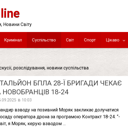
line
, Новини Світу
Кримінал
Суспільство
Світ
Спорт
Цікаво
скусії, розслідування, новини суспільства
ТАЛЬЙОН БПЛА 28-Ї БРИГАДИ ЧЕКАЄ
 НОВОБРАНЦІВ 18-24
в
5.09.2025
10:03
андир взводу на позивний Моряк закликає долучатися
посаду оператора дрона за програмою Контракт 18-24. “-
віт, я Моряк, керую взводом …