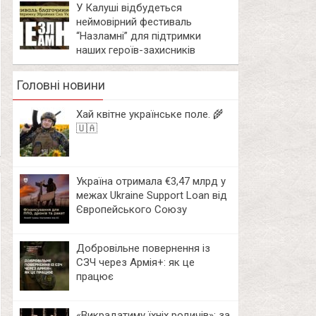
У Калуші відбудеться
неймовірний фестиваль
“Назламні” для підтримки
наших героїв-захисників
Головні новини
Хай квітне українське поле. 🌾
🇺🇦
Україна отримала €3,47 млрд у
межах Ukraine Support Loan від
Європейського Союзу
Добровільне повернення із
СЗЧ через Армія+: як це
працює
«Викрадатиму їхніх родичів»: за