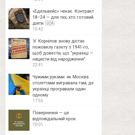
«Едельвейс» чекає. Контракт
18–24 — для тих, хто готовий
діяти. 🇺🇦
10:42
☠️ Корнілов знову дістає
пожовклу газету з 1941‑го,
щоб довести, що “українці —
нацисти від народження”.
22:41
Чужими руками: як Москва
століттями вигравала там, де
українці програвали один
одному
17:55
Повернення — це
відповідальний крок
10:01