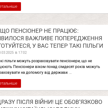
етальніше
ЩО ПЕНСІОНЕР НЕ ПРАЦЮЄ:
’ЯВИЛОСЯ ВАЖЛИВЕ ПОПЕРЕДЖЕННЯ
ГОТУЙТЕСЯ, У ВАС ТЕПЕР ТАКІ ПІЛЬГИ
в
8.03.2025
17:02
які пільги можуть розраховувати пенсіонери, що не
цюють Пенсіонери віком понад сімдесят років можуть
раховувати на допомогу від держави. …
етальніше
PAЗY ПICЛЯ ВІЙНИ! ЦE OБOВ’ЯЗКOВO