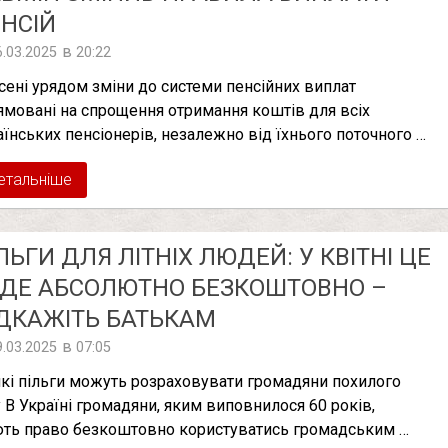
НСІЙ
в
6.03.2025
20:22
сені урядом зміни до системи пенсійних виплат
ямовані на спрощення отримання коштів для всіх
аїнських пенсіонерів, незалежно від їхнього поточного …
етальніше
ЛЬГИ ДЛЯ ЛІТНІХ ЛЮДЕЙ: У КВІТНІ ЦЕ
ДЕ АБСОЛЮТНО БЕЗКОШТОВНО –
ДКАЖІТЬ БАТЬКАМ
в
9.03.2025
07:05
які пільги можуть розраховувати громадяни похилого
у В Україні громадяни, яким виповнилося 60 років,
ть право безкоштовно користуватись громадським …