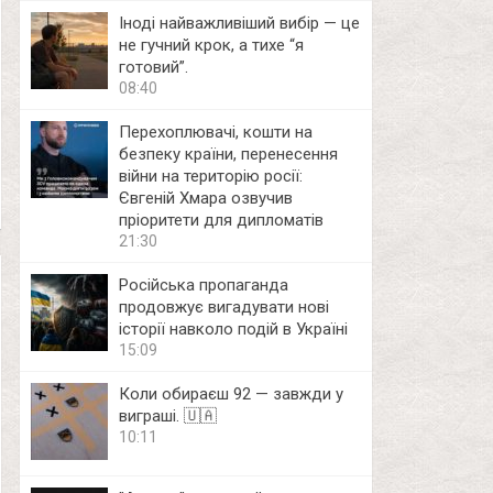
Іноді найважливіший вибір — це
не гучний крок, а тихе “я
готовий”.
08:40
Перехоплювачі, кошти на
безпеку країни, перенесення
війни на територію росії:
Євгеній Хмара озвучив
пріоритети для дипломатів
21:30
Російська пропаганда
продовжує вигадувати нові
історії навколо подій в Україні
15:09
Коли обираєш 92 — завжди у
виграші. 🇺🇦
10:11