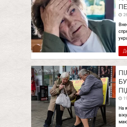
ПЕ
2
Вне
спр
укр
Д
Суспільство
ПІ
БУ
ПІ
1
На 
вік
маю