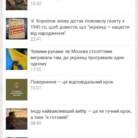
10:42
☠️ Корнілов знову дістає пожовклу газету з
1941‑го, щоб довести, що “українці — нацисти
від народження”.
22:41
Чужими руками: як Москва століттями
вигравала там, де українці програвали один
одному
17:55
Повернення — це відповідальний крок
10:01
Іноді найважливіший вибір — це не гучний крок,
а тихе “я готовий”.
08:40