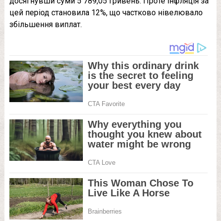
досягнувши суми 5 789,05 гривень. Проте інфляція за
цей період становила 12%, що частково нівелювало
збільшення виплат.