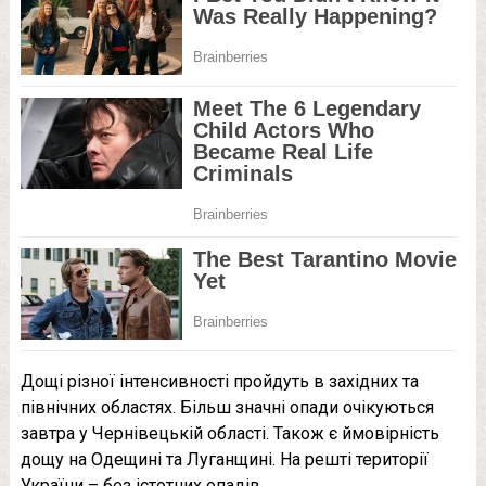
Дощі різної інтенсивності пройдуть в західних та
північних областях. Більш значні опади очікуються
завтра у Чернівецькій області. Також є ймовірність
дощу на Одещині та Луганщині. На решті території
України – без істотних опадів.