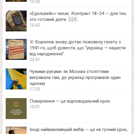
10:30
«Едельвейс» чекає. Контракт 18–24 — для тих,
хто готовий діяти. 🇺🇦
10:42
☠️ Корнілов знову дістає пожовклу газету з
1941‑го, щоб довести, що “українці — нацисти
від народження”.
22:41
Чужими руками: як Москва століттями
вигравала там, де українці програвали один
одному
17:55
Повернення — це відповідальний крок
10:01
Іноді найважливіший вибір — це не гучний крок,