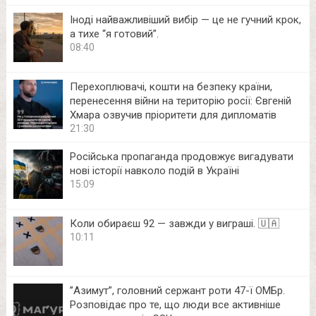
Іноді найважливіший вибір — це не гучний крок,
а тихе “я готовий”.
08:40
Перехоплювачі, кошти на безпеку країни,
перенесення війни на територію росії: Євгеній
Хмара озвучив пріоритети для дипломатів
21:30
Російська пропаганда продовжує вигадувати
нові історії навколо подій в Україні
15:09
Коли обираєш 92 — завжди у виграші. 🇺🇦
10:11
⁨”Азимут”, головний сержант роти 47-ї ОМБр.
Розповідає про те, що люди все активніше