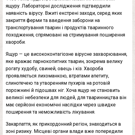
ящуру. Лабораторні дослідження підтвердили
наявність вірусу. Вжиті екстрені заходи, серед яких
закриття ферми та введення заборони на
транспортування тварин і продуктів тваринного
походження, спрямовані на стримування поширення
хвороби.
Ящур — це висококонтагіозне вірусне захворювання,
яке вражає парнокопитних тварин, зокрема велику
рогату худобу, свиней, овець і кіз. Хвороба
проявляється лихоманкою, втратами апетиту,
слинотечею та утворенням пухирів на ротовій
порожнині й підошвах ніг. Хоча ящур не становить
великої небезпеки для людей, для тваринництва він
має серйозні економічні наслідки через швидке
поширення та неможливість лікування.
Закарпаття, як прикордонний регіон, знаходиться в
зоні ризику. Місцеві органи влади вже попередили