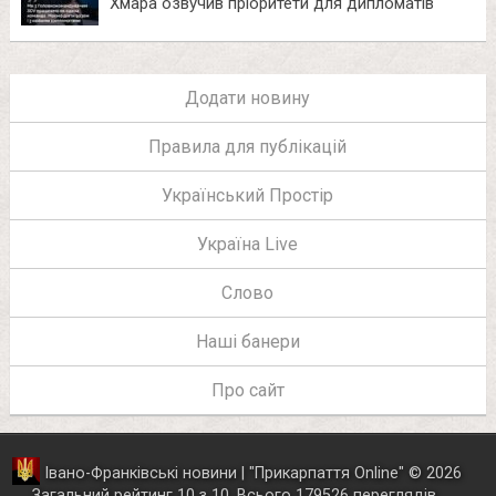
Хмара озвучив пріоритети для дипломатів
Додати новину
Правила для публікацій
Український Простір
Україна Live
Слово
Наші банери
Про сайт
Івано-Франківські новини | "
Прикарпаття Online
"
© 2026
Загальний рейтинг
10
з
10
.
Всього
179526
переглядів