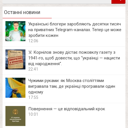
Останні новини
Українські блогери заробляють десятки тисяч
на приватних Telegram-каналах. Тепер це може
зробити кожен
12:06
☠️ Корнілов знову дістає пожовклу газету з
1941‑го, щоб довести, що “українці — нацисти
від народження”.
22:41
Чужими руками: як Москва століттями
вигравала там, де українці програвали один
одному
17:55
Повернення — це відповідальний крок
10:01