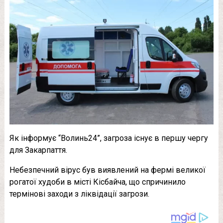
Як інформує “Волинь24”, загроза існує в першу чергу
для Закарпаття.
Небезпечний вірус був виявлений на фермі великої
рогатої худоби в місті Кісбайча, що спричинило
термінові заходи з ліквідації загрози.