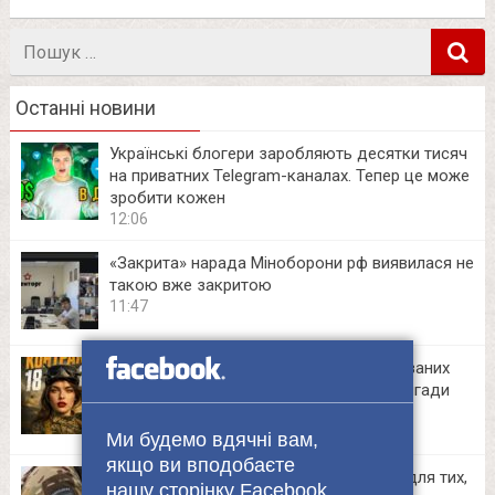
Пошук
в
Останні новини
Українські блогери заробляють десятки тисяч
на приватних Telegram-каналах. Тепер це може
зробити кожен
12:06
«Закрита» нарада Міноборони рф виявилася не
такою вже закритою
11:47
Стань оператором дронів та роботизованих
комплексів легендарної 36 окремої бригади
морської піхоти
10:30
Ми будемо вдячні вам,
якщо ви вподобаєте
«Едельвейс» чекає. Контракт 18–24 — для тих,
нашу сторінку Facebook