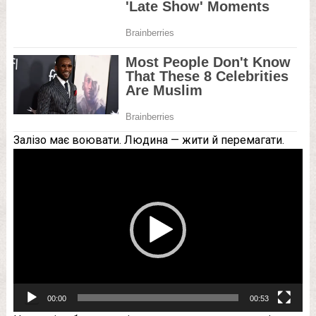
Залізо має воювати. Людина — жити й перемагати.
Відеопрогравач
00:00
00:53