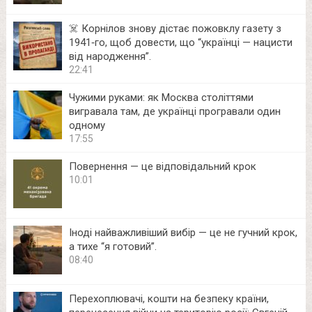
☠️ Корнілов знову дістає пожовклу газету з
1941‑го, щоб довести, що “українці — нацисти
від народження”.
22:41
Чужими руками: як Москва століттями
вигравала там, де українці програвали один
одному
17:55
Повернення — це відповідальний крок
10:01
Іноді найважливіший вибір — це не гучний крок,
а тихе “я готовий”.
08:40
Перехоплювачі, кошти на безпеку країни,