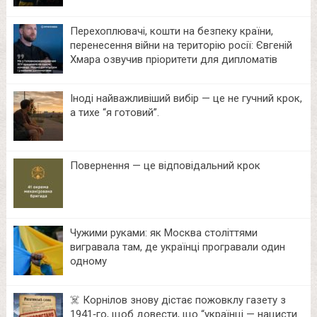
Перехоплювачі, кошти на безпеку країни,
перенесення війни на територію росії: Євгеній
Хмара озвучив пріоритети для дипломатів
Іноді найважливіший вибір — це не гучний крок,
а тихе “я готовий”.
Повернення — це відповідальний крок
Чужими руками: як Москва століттями
вигравала там, де українці програвали один
одному
☠️ Корнілов знову дістає пожовклу газету з
1941‑го, щоб довести, що “українці — нацисти