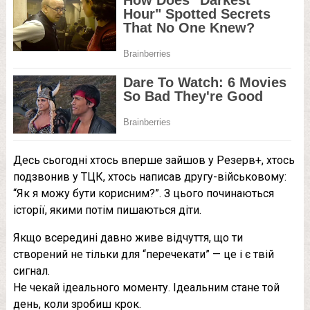
Десь сьогодні хтось вперше зайшов у Резерв+, хтось
подзвонив у ТЦК, хтось написав другу-військовому:
“Як я можу бути корисним?”. З цього починаються
історії, якими потім пишаються діти.
Якщо всередині давно живе відчуття, що ти
створений не тільки для “перечекати” — це і є твій
сигнал.
Не чекай ідеального моменту. Ідеальним стане той
день, коли зробиш крок.