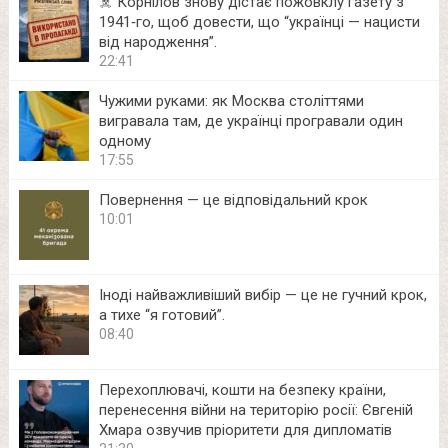
☠️ Корнілов знову дістає пожовклу газету з
1941‑го, щоб довести, що “українці — нацисти
від народження”.
22:41
Чужими руками: як Москва століттями
вигравала там, де українці програвали один
одному
17:55
Повернення — це відповідальний крок
10:01
Іноді найважливіший вибір — це не гучний крок,
а тихе “я готовий”.
08:40
Перехоплювачі, кошти на безпеку країни,
перенесення війни на територію росії: Євгеній
Хмара озвучив пріоритети для дипломатів