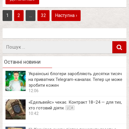
1
2
…
32
Наступна ›
Пошук
в
Останні новини
Українські блогери заробляють десятки тисяч
на приватних Telegram-каналах. Тепер це може
зробити кожен
12:06
«Едельвейс» чекає. Контракт 18–24 — для тих,
хто готовий діяти. 🇺🇦
10:42