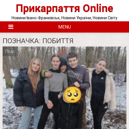
Skip
Прикарпаття Online
to
content
Новини Івано-Франківськ, Новини України, Новини Світу
MENU
ПОЗНАЧКА:
ПОБИТТЯ
Події
Posts
pagination