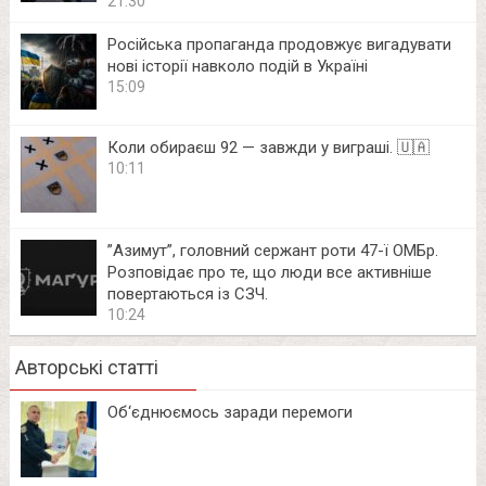
21:30
Російська пропаганда продовжує вигадувати
нові історії навколо подій в Україні
15:09
Коли обираєш 92 — завжди у виграші. 🇺🇦
10:11
⁨”Азимут”, головний сержант роти 47-ї ОМБр.
Розповідає про те, що люди все активніше
повертаються із СЗЧ.
10:24
Авторські статті
Об‘єднюємось заради перемоги