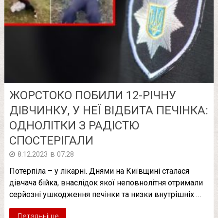
ЖOРСТOКO ПОБИЛИ 12-РІЧНУ
ДІВЧИНКУ, У НЕЇ ВІДБИТА ПЕЧІНКА:
ОДНОЛІТКИ З РАДІСТЮ
СПОСТЕРІГАЛИ
в
8.12.2023
07:28
Потерпіла – у лікарні. Днями на Київщині сталася
дівчача бійка, внаслідок якої неповнолітня отримали
серйозні ушкодження печінки та низки внутрішніх …
Детальніше