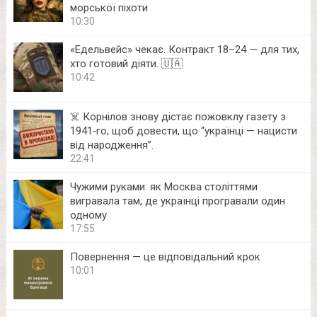
морської піхоти
10:30
«Едельвейс» чекає. Контракт 18–24 — для тих,
хто готовий діяти. 🇺🇦
10:42
☠️ Корнілов знову дістає пожовклу газету з
1941‑го, щоб довести, що “українці — нацисти
від народження”.
22:41
Чужими руками: як Москва століттями
вигравала там, де українці програвали один
одному
17:55
Повернення — це відповідальний крок
10:01