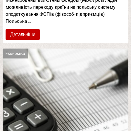
Міжнародним валютним фондом (МВФ) розглядає
можливість переходу країни на польську систему
оподаткування ФОПів (фізособ-підприємців).
Польська …
Детальніше
Економіка