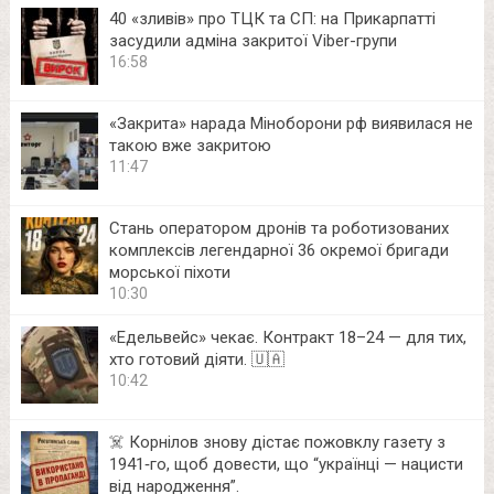
40 «зливів» про ТЦК та СП: на Прикарпатті
засудили адміна закритої Viber-групи
16:58
«Закрита» нарада Міноборони рф виявилася не
такою вже закритою
11:47
Стань оператором дронів та роботизованих
комплексів легендарної 36 окремої бригади
морської піхоти
10:30
«Едельвейс» чекає. Контракт 18–24 — для тих,
хто готовий діяти. 🇺🇦
10:42
☠️ Корнілов знову дістає пожовклу газету з
1941‑го, щоб довести, що “українці — нацисти
від народження”.