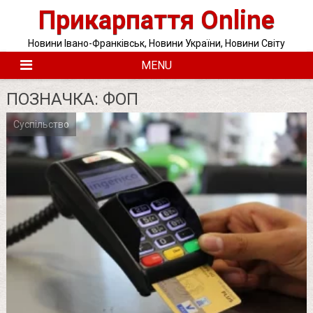
Skip
Прикарпаття Online
to
content
Новини Івано-Франківськ, Новини України, Новини Світу
MENU
ПОЗНАЧКА:
ФОП
Суспільство
Posts
pagination