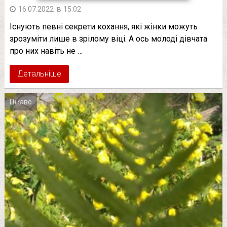
в
16.07.2022
15:02
Існують певні секрети кохання, які жінки можуть
зрозуміти лише в зрілому віці. А ось молоді дівчата
про них навіть не …
Детальніше
Цікаво