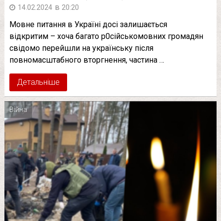
в
14.02.2024
20:20
Мовне питання в Україні досі залишається
відкритим – хоча багато р0сійськомовних громадян
свідомо перейшли на українську після
повномасштабного вторгнення, частина …
Детальніше
Війна