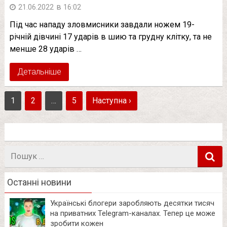
в
21.06.2022
16:02
Під час нападу зловмисники завдали ножем 19-
річній дівчині 17 ударів в шию та грудну клітку, та не
менше 28 ударів …
Детальніше
1
2
…
5
Наступна ›
Пошук
в
Останні новини
Українські блогери заробляють десятки тисяч
на приватних Telegram-каналах. Тепер це може
зробити кожен