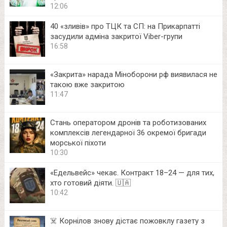
12:06
40 «зливів» про ТЦК та СП: на Прикарпатті
засудили адміна закритої Viber-групи
16:58
«Закрита» нарада Міноборони рф виявилася не
такою вже закритою
11:47
Стань оператором дронів та роботизованих
комплексів легендарної 36 окремої бригади
морської піхоти
10:30
«Едельвейс» чекає. Контракт 18–24 — для тих,
хто готовий діяти. 🇺🇦
10:42
☠️ Корнілов знову дістає пожовклу газету з