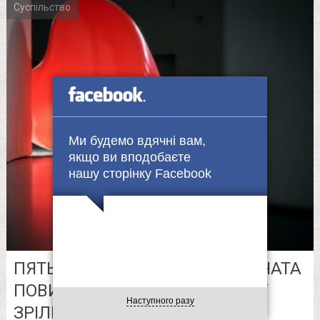
Суспільство
Ми будемо вдячні вам,
якщо ви вподобаєте
нашу сторінку Facebook
ПЯТЬ СЕКРЕТІВ КОХАННЯ: ДІВЧАТА
ПОВИННІ НАВЧИТИСЯ ЦЬОГО У
Наступного разу
ЗРІЛИХ ЖІНОК