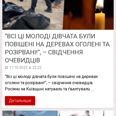
“ВСІ ЦІ МОЛОДІ ДІВЧАТА БУЛИ
ПОВІШЕНІ НА ДЕРЕВАХ ОГОЛЕНІ ТА
РОЗІРВАНІ!”, – СВІДЧЕННЯ
ОЧЕВИДЦІВ
в
17.10.2023
22:22
“Всі ці молоді дівчата були повішені на деревах
оголені та розірвані!”, – свідчення очевидців.
Рociянu нa Кuївщuнi кaтyвaлu тa ґвaлтyвaлu …
Детальніше
Події