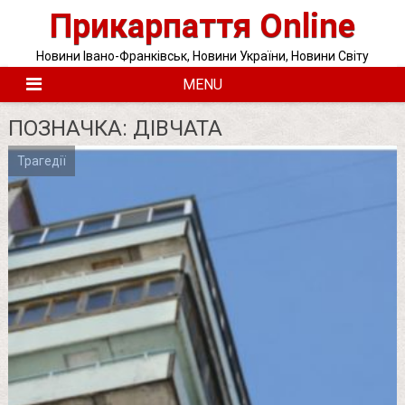
Skip
Прикарпаття Online
to
content
Новини Івано-Франківськ, Новини України, Новини Світу
MENU
ПОЗНАЧКА:
ДІВЧАТА
Трагедії
Posts
pagination