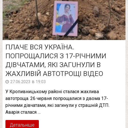
ПЛАЧЕ ВСЯ УКРАЇНА.
ПOПPOЩАЛИСЯ З 17-PІЧНИМИ
ДІВЧАТАМИ, ЯКІ ЗAГUНУЛИ В
ЖAXЛИВIЙ АВТОТPОЩІ ВIДЕО
в
27.06.2023
19:03
У Кропивницькому районі сталася жахлива
автотроща. 26 червня попрощалися з двома 17-
річними дівчатами, які загинули у страшній ДТП.
Аварія сталася …
Детальніше