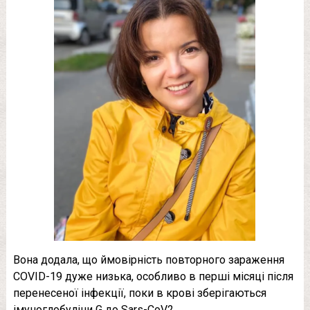
Вона додала, що ймовірність повторного зараження
COVID-19 дуже низька, особливо в перші місяці після
перенесеної інфекції, поки в крові зберігаються
імуноглобуліни G до Sars-CoV2.