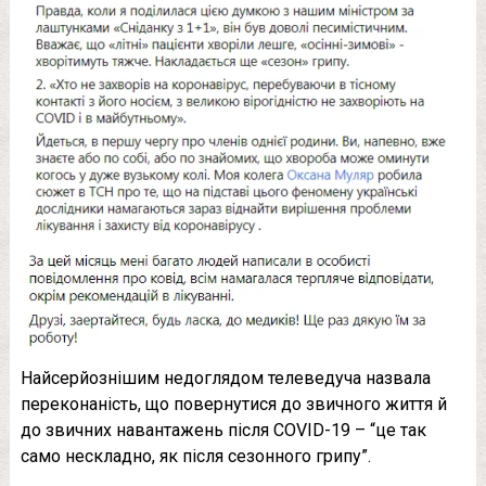
Найсерйознішим недоглядом телеведуча назвала
переконаність, що повернутися до звичного життя й
до звичних навантажень після COVID-19 – “це так
само нескладно, як після сезонного грипу”.