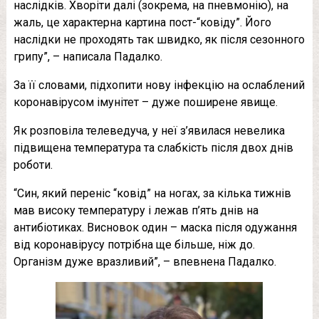
наслідків. Хворіти далі (зокрема, на пневмонію), на
жаль, це характерна картина пост-“ковіду”. Його
наслідки не проходять так швидко, як після сезонного
грипу”, – написала Падалко.
За її словами, підхопити нову інфекцію на ослаблений
коронавірусом імунітет – дуже поширене явище.
Як розповіла телеведуча, у неї з’явилася невелика
підвищена температура та слабкість після двох днів
роботи.
“Син, який переніс “ковід” на ногах, за кілька тижнів
мав високу температуру і лежав п’ять днів на
антибіотиках. Висновок один – маска після одужання
від коронавірусу потрібна ще більше, ніж до.
Організм дуже вразливий”, – впевнена Падалко.