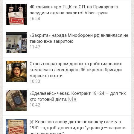
40 «зливів» про ТЦК та СП: на Прикарпатті
засудили адміна закритої Viber-групи
16:58
«Закрита» нарада Міноборони рф виявилася не
такою вже закритою
11:47
Стань оператором дронів та роботизованих
комплексів легендарної 36 окремої бригади
морської піхоти
10:30
«Едельвейс» чекає. Контракт 18–24 — для тих,
хто готовий діяти. 🇺🇦
10:42
☠️ Корнілов знову дістає пожовклу газету з
1941‑го, щоб довести, що “українці — нацисти
від народження”.