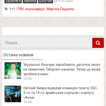
Здоров'я
Україна
Шоу-біз
4.10.2020
1+1
,
ГРВІ
,
коронавірус
,
Марічка Падалко
Пошук
в
Останні новини
Українські блогери заробляють десятки тисяч
на приватних Telegram-каналах. Тепер це може
зробити кожен
12:06
Євгеній Хмара відвідав командні пункти СБС,
3-го та 19-го армійських корпусів і корпусу
«Азов»
15:04