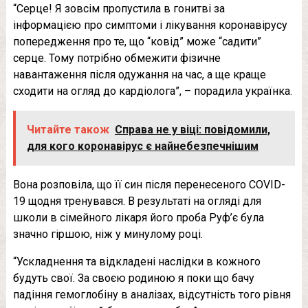
“Серце! Я зовсім пропустила в гонитві за
інформацією про симптоми і лікування коронавірусу
попередження про те, що “ковід” може “садити”
серце. Тому потрібно обмежити фізичне
навантаження після одужання на час, а ще краще
сходити на огляд до кардіолога”, – порадила українка.
Читайте також
Справа не у віці: повідомили,
для кого коронавірус є найнебезпечнішим
Вона розповіла, що її син після перенесеного COVID-
19 щодня тренувався. В результаті на огляді для
школи в сімейного лікаря його проба Руф’є була
значно гіршою, ніж у минулому році.
“Ускладнення та відкладені наслідки в кожного
будуть свої. За своєю родиною я поки що бачу
падіння гемоглобіну в аналізах, відсутність того рівня