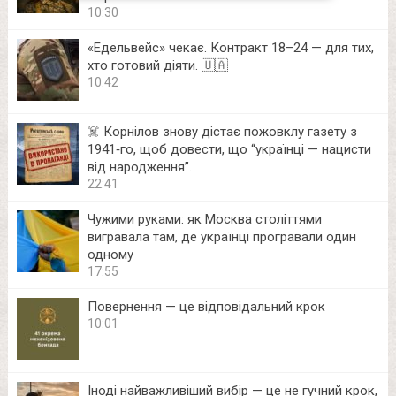
10:30
«Едельвейс» чекає. Контракт 18–24 — для тих,
хто готовий діяти. 🇺🇦
10:42
☠️ Корнілов знову дістає пожовклу газету з
1941‑го, щоб довести, що “українці — нацисти
від народження”.
22:41
Чужими руками: як Москва століттями
вигравала там, де українці програвали один
одному
17:55
Повернення — це відповідальний крок
10:01
Іноді найважливіший вибір — це не гучний крок,