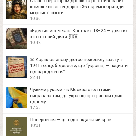
Стань оператором дронів та роботизованих
комплексів легендарної 36 окремої бригади
морської піхоти
10:30
«Едельвейс» чекає. Контракт 18–24 — для тих,
хто готовий діяти. 🇺🇦
10:42
☠️ Корнілов знову дістає пожовклу газету з
1941‑го, щоб довести, що “українці — нацисти
від народження”.
22:41
Чужими руками: як Москва століттями
вигравала там, де українці програвали один
одному
17:55
Повернення — це відповідальний крок
10:01