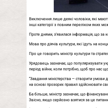
Виключення лише деякі чоловіки, які мають 
інші категорії з повним переліком яких мо
Проте днями, з’явилася інформація, що за 
Мова про діячів культури, які їдуть на конце
Про це говорить міністр культури та страт
Урядовець зазначає, що популяризувати укр
період війни, коли потрібно, щоб про нас щ
“Завдання міністерства — створити умови д
на основі прозорих правил здійснювати свої
Ба більше, міністр зазначає, що фінансуван
Звісно, якщо серйозно взятися за це питанн