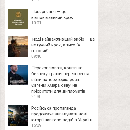
17:55
Повернення — це
відповідальний крок
10:01
Іноді найважливіший вибір — це
не гучний крок, а тихе “я
готовий”.
08:40
Перехоплювачі, кошти на
безпеку країни, перенесення
війни на територію росії:
Євгеній Хмара озвучив
пріоритети для дипломатів
21:30
Російська пропаганда
продовжує вигадувати нові
історії навколо подій в Україні
15:09