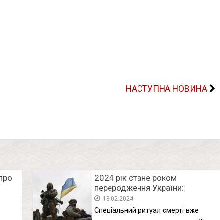
НАСТУПНА НОВИНА
про
2024 рік стане роком
переродження України:
провидиця розповіла, коли
18.02.2024
закінчиться війна
Спеціальний ритуал смерті вже