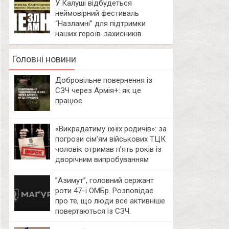
У Калуші відбудеться
неймовірний фестиваль
“Назламні” для підтримки
наших героїв-захисників
Головні новини
Добровільне повернення із
СЗЧ через Армія+: як це
працює
«Викрадатиму їхніх родичів»: за
погрози сім’ям військових ТЦК
чоловік отримав п’ять років із
дворічним випробуванням
⁨”Азимут”, головний сержант
роти 47-ї ОМБр. Розповідає
про те, що люди все активніше
повертаються із СЗЧ.