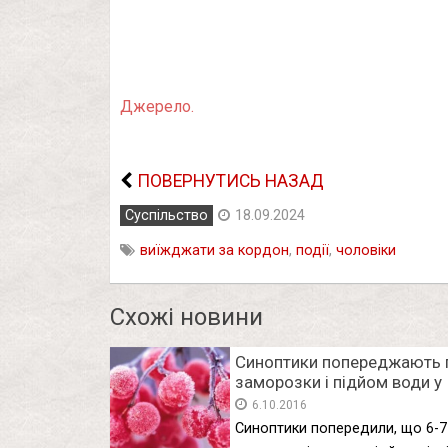
Джерело.
ПОВЕРНУТИСЬ НАЗАД
Суспільство
18.09.2024
виїжджати за коpдон
,
події
,
чоловіки
Схожі новини
Синоптики попереджають 
заморозки і підйом води у
річках на Прикарпатті
6.10.2016
Синоптики попередили, що 6-7