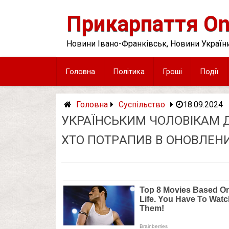
Skip
to
Прикарпаття On
content
Новини Івано-Франківськ, Новини України
Головна
Політика
Гроші
Події
Головна
Суспільство
18.09.2024
УКPAЇНСЬКИМ ЧОЛOВІКАМ 
ХТО ПОТPАПИВ В ОНOВЛЕНИ