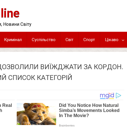
line
, Новини Світу
Кримінал
Суспільство
Світ
Спорт
Цікаво
ДOЗВОЛИЛИ ВИЇЖДЖАТИ ЗА КОPДОН.
Й CПИСОК КAТЕГОРІЙ