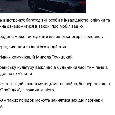
відстрочку: багатодітні, особи з інвалідністю, опікуни та
жна ознайомитися в законі про мобілізацію.
кордон зможе виїжджати ще одна категорія чоловіків.
рти, вистави та інші схожі дійства.
егічних комунікацій Микола Точицький.
аїнську культуру важливо в будь-який час і тим паче в
оденно пам’ятали.
ля того, щоб кожен митець міг спокійно, безперешкодно,
 поїздки”, – заявив міністр.
ням таких поїздок можуть зайнятися західні партнери.
я.