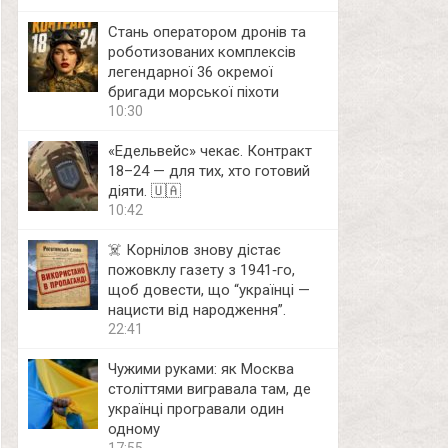
Стань оператором дронів та
роботизованих комплексів
легендарної 36 окремої
бригади морської піхоти
10:30
«Едельвейс» чекає. Контракт
18–24 — для тих, хто готовий
діяти. 🇺🇦
10:42
☠️ Корнілов знову дістає
пожовклу газету з 1941‑го,
щоб довести, що “українці —
нацисти від народження”.
22:41
Чужими руками: як Москва
століттями вигравала там, де
українці програвали один
одному