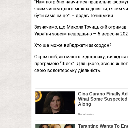
“Нам потрібно навчитися правильно формува
яким чином цього можна досягти, і яким ч
бути саме на це”, – додав Точицький.
Зазначимо, що Микола Точицький отримав по
України зовсім нещодавно — 5 вересня 202
Хто ще може виїжджати закордон?
Окрім осіб, які мають відстрочку, виїждж
програмою “Шлях”. Для цього, звісно ж пот
свою волонтерську діяльність.