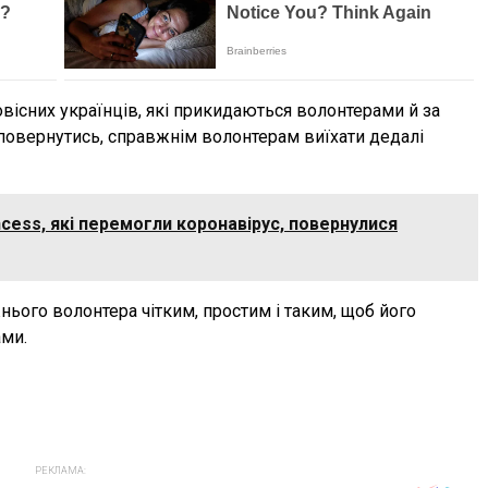
вісних українців, які прикидаються волонтерами й за
повернутись, справжнім волонтерам виїхати дедалі
ncess, які перемогли коронавірус, повернулися
нього волонтера чітким, простим і таким, щоб його
ми.
РЕКЛАМА: