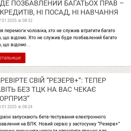
ДЕ ПОЗБАВЛЕНИЙ БАГАТЬОХ ПРАВ –
 КРЕДИТІВ, НІ ПОСАД, НІ НАВЧАННЯ
в
7.01.2025
08:32
ля перемоги чоловіка, хто не служив втратити багато
о, що відомо. Хто не служив буде позбавлений багато
о, що відомо …
етальніше
РЕВІРТЕ СВІЙ “РЕЗЕРВ+”: ТЕПЕР
ВІТЬ БЕЗ ТЦК НА ВАС ЧЕКАЄ
ЮРПРИЗ”
в
3.01.2025
08:24
країні запускають бета-тестування електронного
равлення на ВЛК. Новий сервіс у застосунку “Резерв+”
оможе зменшити черги та спростити процес для …