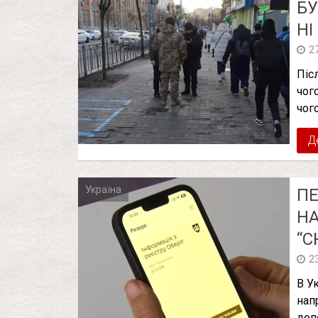
БУ
НІ
2
Піс
чог
чог
Д
Україна
ПЕ
НА
“С
2
В У
нап
доп