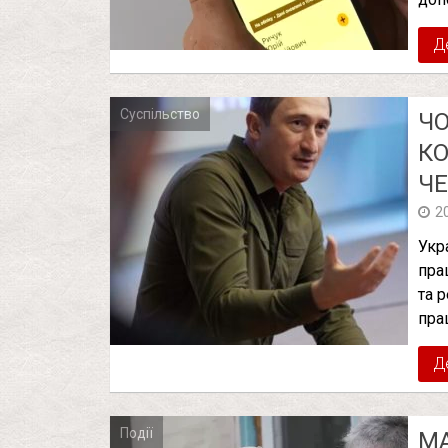
Д
Суспільство
ЧО
КО
Ч
2
Укр
пра
та 
пра
Д
Події
МА