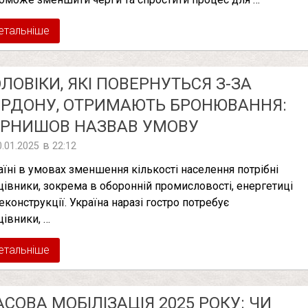
етальніше
ЛОВІКИ, ЯКІ ПОВЕРНУТЬСЯ З-ЗА
РДОНУ, ОТРИМАЮТЬ БРОНЮВАННЯ:
ЕРНИШОВ НАЗВАВ УМОВУ
в
0.01.2025
22:12
аїні в умовах зменшення кількості населення потрібні
цівники, зокрема в оборонній промисловості, енергетиці
реконструкції. Україна наразі гостро потребує
цівники, …
етальніше
СОВА МОБІЛІЗАЦІЯ 2025 РОКУ: ЧИ