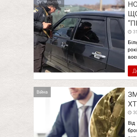
Суспільство
НО
ЩО
“П
3
Біл
рок
воє
Д
Війна
ЗМ
ХТ
3
Від
бро