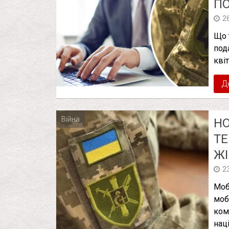
П
2
Що 
под
квіт
Д
Війна
НО
ТЕ
ЖІ
2
Моб
моб
ком
нац