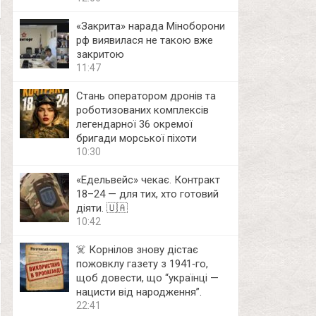
«Закрита» нарада Міноборони
рф виявилася не такою вже
закритою
11:47
Стань оператором дронів та
роботизованих комплексів
легендарної 36 окремої
бригади морської піхоти
10:30
«Едельвейс» чекає. Контракт
18–24 — для тих, хто готовий
діяти. 🇺🇦
10:42
☠️ Корнілов знову дістає
пожовклу газету з 1941‑го,
щоб довести, що “українці —
нацисти від народження”.
22:41