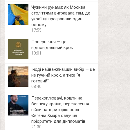
Чужими руками: як Москва
століттями вигравала там, де
українці програвали один
одному
17:55
Повернення — це
відповідальний крок
10:01
Іноді найважливіший вибір — це
не гучний крок, а тихе “я
готовий”.
08:40
Перехоплювачі, кошти на
безпеку країни, перенесення
війни на територію росії:
Євгеній Хмара озвучив
пріоритети для дипломатів
21:30