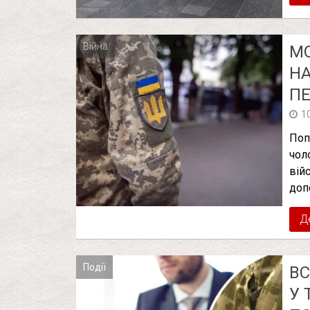
Війна
МО
НА
ПЕ
1
Поп
чол
вій
доп
Д
Події
ВС
У 