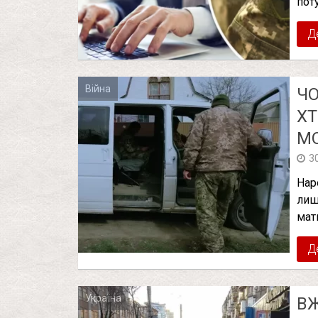
пот
Д
Війна
ЧО
ХТ
МО
3
Нар
лиш
мат
Д
Україна
ВЖ