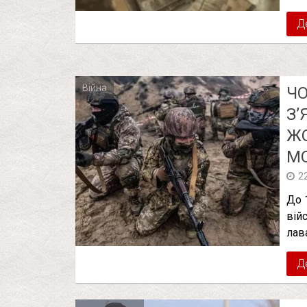
Д
Війна
ЧО
З’
ЖО
МО
2
До 
вій
лав
Д