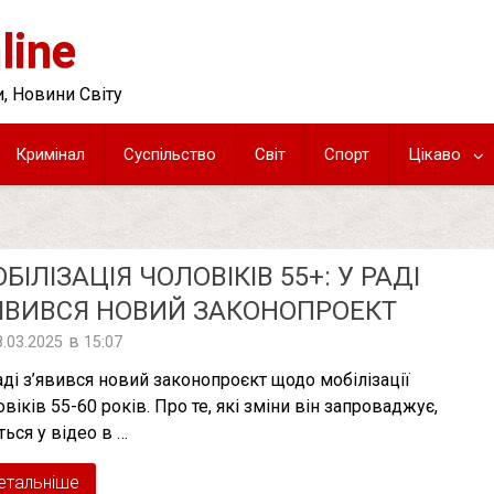
line
, Новини Світу
Кримінал
Суспільство
Світ
Спорт
Цікаво
БІЛІЗАЦІЯ ЧОЛОВІКІВ 55+: У РАДІ
ЯВИВСЯ НОВИЙ ЗАКОНОПРОЕКТ
в
8.03.2025
15:07
аді з’явився новий законопроєкт щодо мобілізації
віків 55-60 років. Про те, які зміни він запроваджує,
ться у відео в …
етальніше