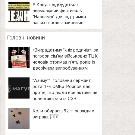
У Калуші відбудеться
неймовірний фестиваль
“Назламні” для підтримки
наших героїв-захисників
Головні новини
«Викрадатиму їхніх родичів»: за
погрози сім’ям військових ТЦК
чоловік отримав п’ять років із
дворічним випробуванням
⁨”Азимут”, головний сержант
роти 47-ї ОМБр. Розповідає
про те, що люди все активніше
повертаються із СЗЧ.
Коли обираєш 92 — завжди у
виграші. 🇺🇦