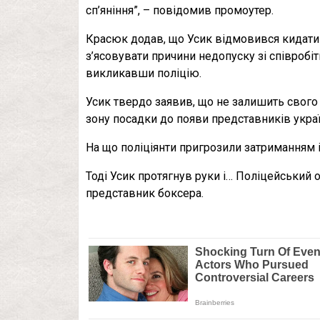
сп’яніння”, – повідомив промоутер.
Красюк додав, що Усик відмовився кидати ч
з’ясовувати причини недопуску зі співробіт
викликавши поліцію.
Усик твердо заявив, що не залишить свого 
зону посадки до появи представників украї
На що поліціянти пригрозили затриманням і
Тоді Усик протягнув руки і… Поліцейський о
представник боксера.