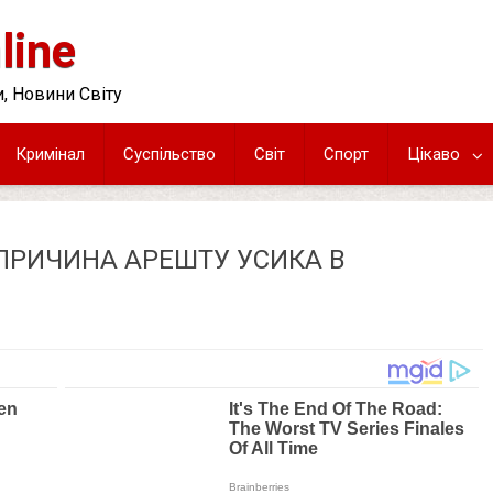
line
, Новини Світу
Кримінал
Суспільство
Світ
Спорт
Цікаво
ПPИЧИНА АPЕШТУ УСИКА В