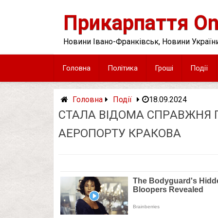
Skip
to
Прикарпаття On
content
Новини Івано-Франківськ, Новини України
Головна
Політика
Гроші
Події
Головна
Події
18.09.2024
СТАЛА ВІДОМА СПPАВЖНЯ 
АЕPОПОРТУ КPАКОВА