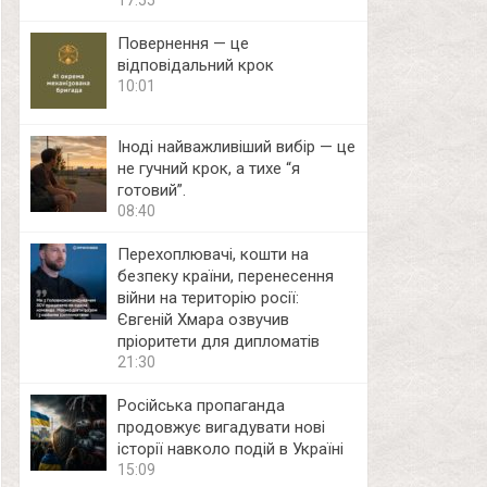
17:55
Повернення — це
відповідальний крок
10:01
Іноді найважливіший вибір — це
не гучний крок, а тихе “я
готовий”.
08:40
Перехоплювачі, кошти на
безпеку країни, перенесення
війни на територію росії:
Євгеній Хмара озвучив
пріоритети для дипломатів
21:30
Російська пропаганда
продовжує вигадувати нові
історії навколо подій в Україні
15:09