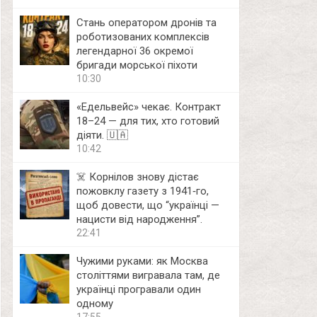
Стань оператором дронів та
роботизованих комплексів
легендарної 36 окремої
бригади морської піхоти
10:30
«Едельвейс» чекає. Контракт
18–24 — для тих, хто готовий
діяти. 🇺🇦
10:42
☠️ Корнілов знову дістає
пожовклу газету з 1941‑го,
щоб довести, що “українці —
нацисти від народження”.
22:41
Чужими руками: як Москва
століттями вигравала там, де
українці програвали один
одному