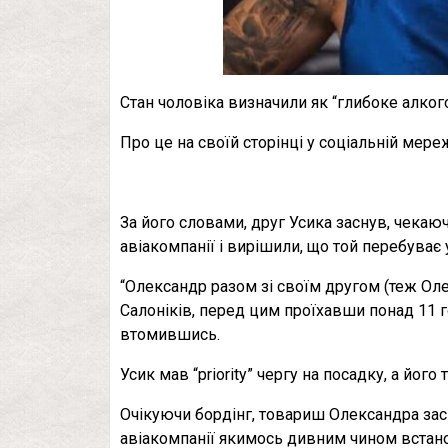
Стан чоловіка визначили як “глибоке алкого
Про це на своїй сторінці у соціальній мер
За його словами, друг Усика заснув, чекаюч
авіакомпанії і вирішили, що той перебуває у
“Олександр разом зі своїм другом (теж Ол
Салоніків, перед цим проїхавши понад 11 г
втомившись.
Усик мав “priority” чергу на посадку, а його
Очікуючи бордінг, товариш Олександра засн
авіакомпанії якимось дивним чином встано