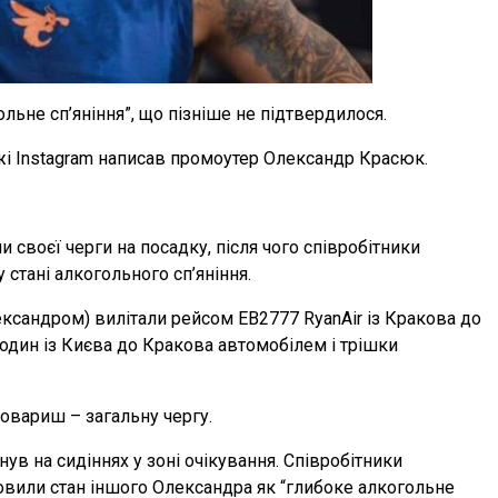
льне сп’яніння”, що пізніше не підтвердилося.
ежі Instagram написав промоутер Олександр Красюк.
и своєї черги на посадку, після чого співробітники
 стані алкогольного сп’яніння.
ександром) вилітали рейсом ЕВ2777 RyanAir із Кракова до
один із Києва до Кракова автомобілем і трішки
 товариш – загальну чергу.
ув на сидіннях у зоні очікування. Співробітники
вили стан іншого Олександра як “глибоке алкогольне