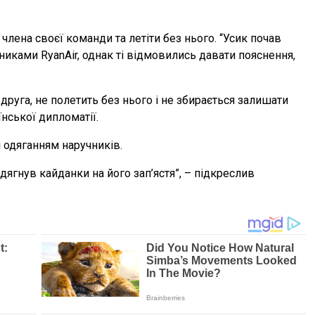
лена своєї команди та летіти без нього. “Усик почав
никами RyanAir, однак ті відмовились давати пояснення,
друга, не полетить без нього і не збирається залишати
нської дипломатії.
 одяганням наручників.
дягнув кайданки на його зап’ястя”, – підкреслив