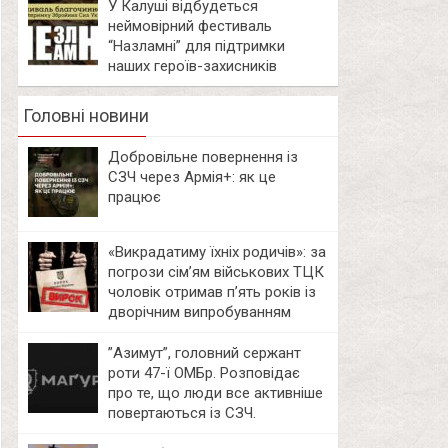
У Калуші відбудеться
неймовірний фестиваль
“Назламні” для підтримки
наших героїв-захисників
Головні новини
Добровільне повернення із
СЗЧ через Армія+: як це
працює
«Викрадатиму їхніх родичів»: за
погрози сім’ям військових ТЦК
чоловік отримав п’ять років із
дворічним випробуванням
⁨”Азимут”, головний сержант
роти 47-ї ОМБр. Розповідає
про те, що люди все активніше
повертаються із СЗЧ.