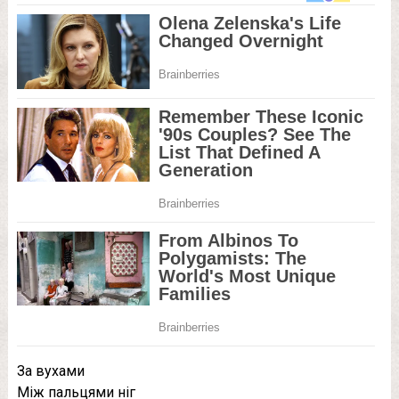
За вухами
Між пальцями ніг