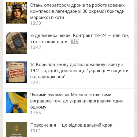
Стань оператором дронів та роботизованих
комплексів легендарної 36 окремої бригади
морської піхоти
10:30
«Едельвейс» чекає. Контракт 18–24 — для тих,
хто готовий діяти. 🇺🇦
10:42
☠️ Корнілов знову дістає пожовклу газету з
1941‑го, щоб довести, що “українці — нацисти
від народження”.
22:41
Чужими руками: як Москва століттями
вигравала там, де українці програвали один
одному
17:55
Повернення — це відповідальний крок
10:01