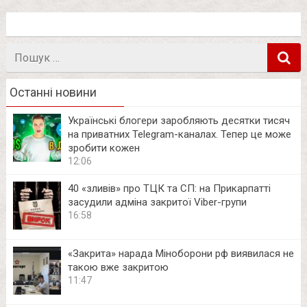
Пошук
в
Останні новини
Українські блогери заробляють десятки тисяч
на приватних Telegram-каналах. Тепер це може
зробити кожен
12:06
40 «зливів» про ТЦК та СП: на Прикарпатті
засудили адміна закритої Viber-групи
16:58
«Закрита» нарада Міноборони рф виявилася не
такою вже закритою
11:47