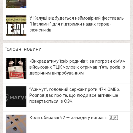
У Калуші відбудеться неймовірний фестиваль
“Назламні” для підтримки наших героїв-
захисників
Головні новини
«Викрадатиму їхніх родичів»: за погрози сім’ям
військових ТЦК чоловік отримав п’ять років із
дворічним випробуванням
⁨”Азимут”, головний сержант роти 47-ї ОМБр.
Розповідає про те, що люди все активніше
повертаються із СЗЧ.
Коли обираєш 92 — завжди у виграші. 🇺🇦