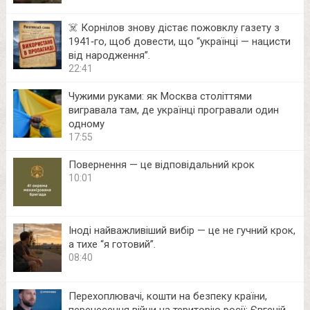
☠️ Корнілов знову дістає пожовклу газету з
1941‑го, щоб довести, що “українці — нацисти
від народження”.
22:41
Чужими руками: як Москва століттями
вигравала там, де українці програвали один
одному
17:55
Повернення — це відповідальний крок
10:01
Іноді найважливіший вибір — це не гучний крок,
а тихе “я готовий”.
08:40
Перехоплювачі, кошти на безпеку країни,