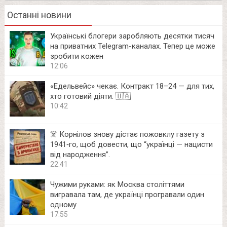
Останні новини
Українські блогери заробляють десятки тисяч
на приватних Telegram-каналах. Тепер це може
зробити кожен
12:06
«Едельвейс» чекає. Контракт 18–24 — для тих,
хто готовий діяти. 🇺🇦
10:42
☠️ Корнілов знову дістає пожовклу газету з
1941‑го, щоб довести, що “українці — нацисти
від народження”.
22:41
Чужими руками: як Москва століттями
вигравала там, де українці програвали один
одному
17:55