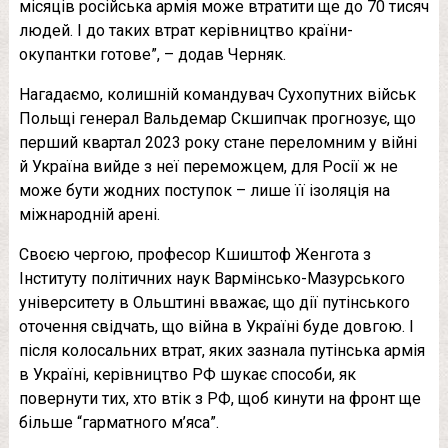
місяців російська армія може втратити ще до 70 тисяч
людей. І до таких втрат керівництво країни-
окупантки готове”, – додав Черняк.
Нагадаємо, колишній командувач Сухопутних військ
Польщі генерал Вальдемар Скшипчак прогнозує, що
перший квартал 2023 року стане переломним у війні
й Україна вийде з неї переможцем, для Росії ж не
може бути жодних поступок – лише її ізоляція на
міжнародній арені.
Своєю чергою, професор Кшиштоф Женгота з
Інституту політичних наук Вармінсько-Мазурського
університету в Ольштині вважає, що дії путінського
оточення свідчать, що війна в Україні буде довгою. І
після колосальних втрат, яких зазнала путінська армія
в Україні, керівництво РФ шукає способи, як
повернути тих, хто втік з РФ, щоб кинути на фронт ще
більше “гарматного м’яса”.