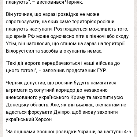
планують”, – висловився Черняк.
Він уточнив, що наразі розвідка не може
спрогнозувати, на яких саме територіях росіяни
планують наступати. Розглядається можливість того,
що армія РФ може одночасно піти з півночі або сходу.
Утім, він наголосив, що станом на зараз на території
Білорусі сил та засобів в окупантів немає.
“Такі дії ворога передбачаються і наші війська до
цього готові”, – запевнив представник ГУР.
Черняк допустив, що росіяни будуть намагатися
втримати сухопутний коридор до незаконно
анексованого українського Криму та захопити усю
Донецьку область. Але, як він вважає, окупантам не
вдасться форсувати Дніпро, щоб знову захопити
український Херсон.
“За оцінками воєнної розвідки України, за наступні 4-5