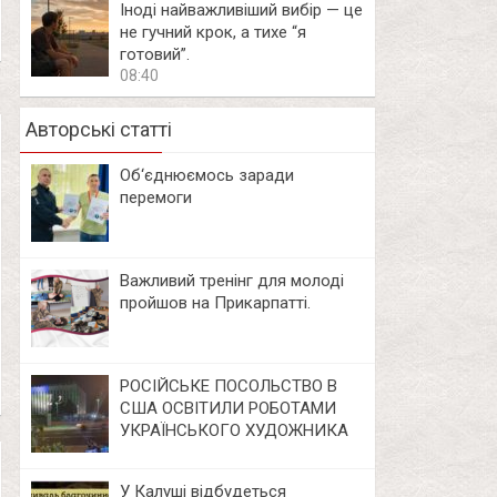
Іноді найважливіший вибір — це
не гучний крок, а тихе “я
готовий”.
08:40
Авторські статті
Об‘єднюємось заради
перемоги
Важливий тренінг для молоді
пройшов на Прикарпатті.
РОСІЙСЬКЕ ПОСОЛЬСТВО В
США ОСВІТИЛИ РОБОТАМИ
УКРАЇНСЬКОГО ХУДОЖНИКА
У Калуші відбудеться