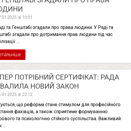
 ГЕНШТАБІ ЗГАДАЛИ ПРО ПРАВА
ЮДИНИ
в
7.01.2025
10:01
аді та Генштабі згадали про права людини. У Раді та
штабі згадали про дотримання прав людини під час
лізації …
етальніше
ПЕР ПОТРІБНИЙ СЕРТИФІКАТ: РАДА
ВАЛИЛА НОВИЙ ЗАКОН
в
6.01.2025
22:12
кується, що реформа стане стимулом для професійного
стання фахівців, а також сприятиме формуванню
рового та психологічно стійкого суспільства. Важливий
к …