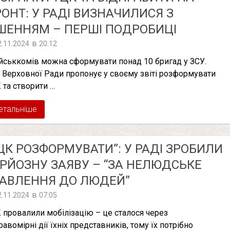
ОНТ: У РАДІ ВИЗНАЧИЛИСЯ З
ШЕННЯМ – ПЕРШІ ПОДРОБИЦІ
в
2.11.2024
20:12
ійськкомів можна сформувати понад 10 бригад у ЗСУ.
 Верховної Ради пропонує у своєму звіті розформувати
 та створити …
етальніше
ЦК РОЗФОРМУВАТИ”: У РАДІ ЗРОБИЛИ
РЙОЗНУ ЗАЯВУ – “ЗА НЕЛЮДСЬКЕ
АВЛЕННЯ ДО ЛЮДЕЙ”
в
2.11.2024
07:05
 провалили мобілізацію – це сталося через
равомірні дії їхніх представників, тому їх потрібно