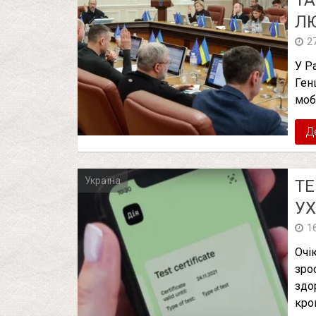
ТА
Л
2
У Р
Ген
мобі
Д
Україна
ТЕ
УХ
1
Очі
зро
здо
кро