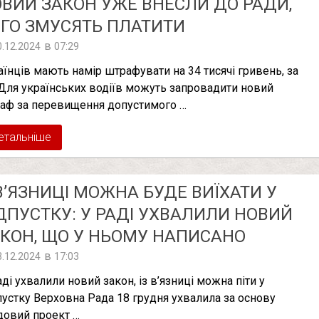
ВИЙ ЗАКОН УЖЕ ВНЕСЛИ ДО РАДИ,
ГО ЗМУСЯТЬ ПЛАТИТИ
в
0.12.2024
07:29
аїнців мають намір штрафувати на 34 тисячі гривень, за
Для українських водіїв можуть запровадити новий
аф за перевищення допустимого …
етальніше
В’ЯЗНИЦІ МОЖНА БУДЕ ВИЇХАТИ У
ДПУСТКУ: У РАДІ УХВАЛИЛИ НОВИЙ
КОН, ЩО У НЬОМУ НАПИСАНО
в
3.12.2024
17:03
аді ухвалили новий закон, із в’язниці можна піти у
пустку Верховна Рада 18 грудня ухвалила за основу
довий проект …