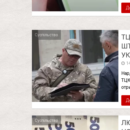
Д
Суспільство
ТЦ
ШТ
УК
1
Нар
ТЦК
отр
Д
Суспільство
ЛЮ