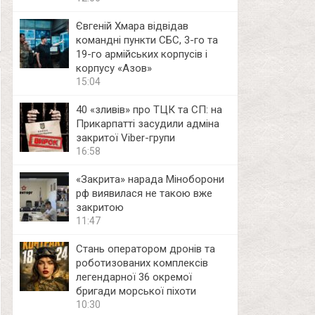
Євгеній Хмара відвідав
командні пункти СБС, 3-го та
19-го армійських корпусів і
корпусу «Азов»
15:04
40 «зливів» про ТЦК та СП: на
Прикарпатті засудили адміна
закритої Viber-групи
16:58
«Закрита» нарада Міноборони
рф виявилася не такою вже
закритою
11:47
Стань оператором дронів та
роботизованих комплексів
легендарної 36 окремої
бригади морської піхоти
10:30