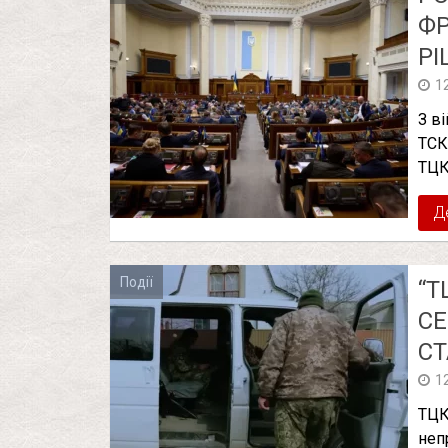
ФР
РІ
1
З в
ТСК
ТЦК
Д
Події
“Т
СЕ
СТ
1
ТЦК
неп