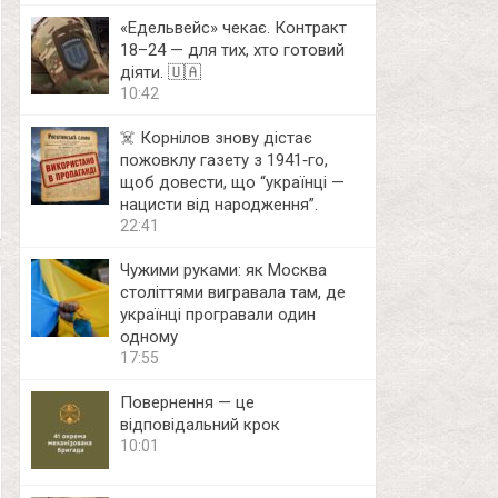
«Едельвейс» чекає. Контракт
18–24 — для тих, хто готовий
діяти. 🇺🇦
10:42
☠️ Корнілов знову дістає
пожовклу газету з 1941‑го,
щоб довести, що “українці —
нацисти від народження”.
22:41
Чужими руками: як Москва
століттями вигравала там, де
українці програвали один
одному
17:55
Повернення — це
відповідальний крок
10:01