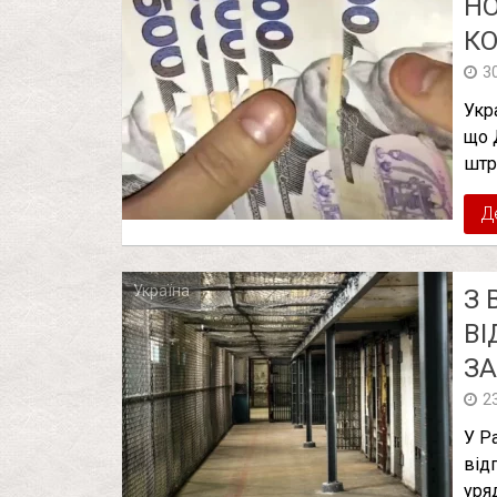
НО
КО
3
Укр
що 
штр
Д
Україна
З 
ВІ
ЗА
2
У Р
від
уря