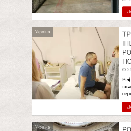
Д
Україна
ТР
ІН
РО
ПО
2
Реф
інва
сер
Д
Україна
РО