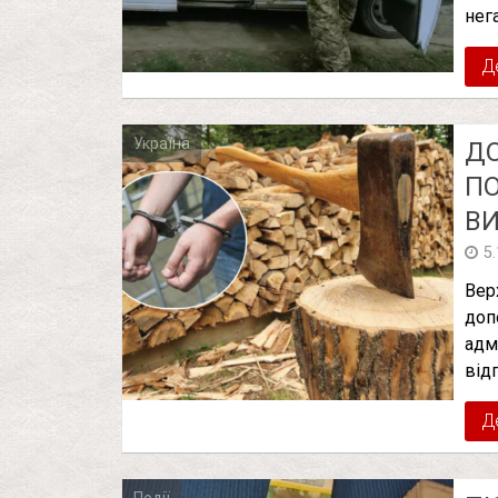
нег
Д
Україна
ДО
ПО
ВИ
5
Вер
доп
адм
від
Д