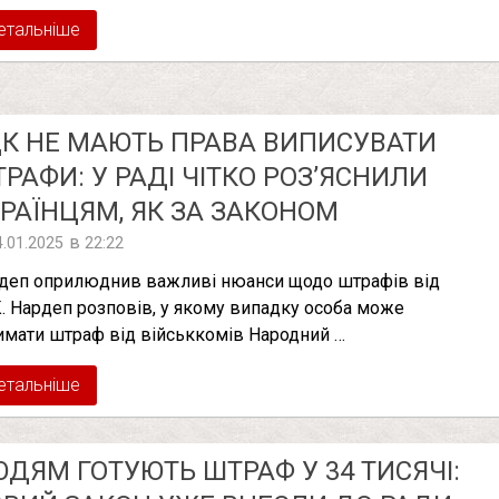
етальніше
К НЕ МАЮТЬ ПРАВА ВИПИСУВАТИ
РАФИ: У РАДІ ЧІТКО РОЗ’ЯСНИЛИ
РАЇНЦЯМ, ЯК ЗА ЗАКОНОМ
в
4.01.2025
22:22
деп оприлюднив важливі нюанси щодо штрафів від
. Нардеп розповів, у якому випадку особа може
имати штраф від військкомів Народний …
етальніше
ДЯМ ГОТУЮТЬ ШТРАФ У 34 ТИСЯЧІ: