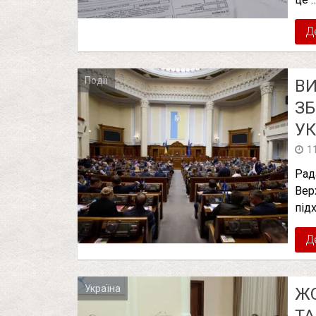
Д
Події
ВИ
ЗБ
УК
1
Рад
Вер
під
Д
Україна
ЖО