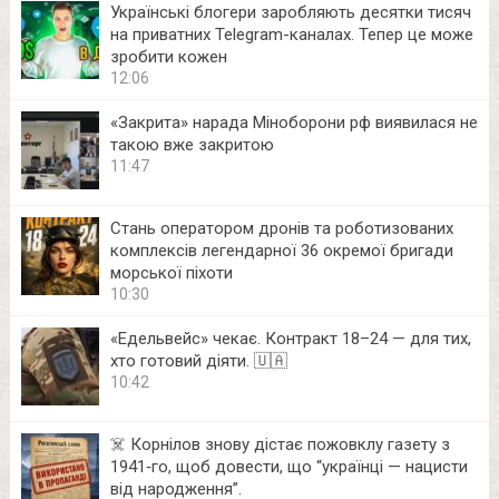
Українські блогери заробляють десятки тисяч
на приватних Telegram-каналах. Тепер це може
зробити кожен
12:06
«Закрита» нарада Міноборони рф виявилася не
такою вже закритою
11:47
Стань оператором дронів та роботизованих
комплексів легендарної 36 окремої бригади
морської піхоти
10:30
«Едельвейс» чекає. Контракт 18–24 — для тих,
хто готовий діяти. 🇺🇦
10:42
☠️ Корнілов знову дістає пожовклу газету з
1941‑го, щоб довести, що “українці — нацисти
від народження”.