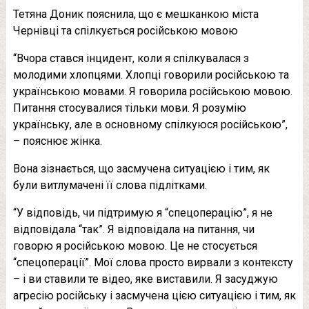
Тетяна Доник пояснила, що є мешканкою міста
Чернівці та спілкується російською мовою
“Вчора стався інцидент, коли я спілкувалася з
молодими хлопцями. Хлопці говорили російською та
українською мовами. Я говорила російською мовою.
Питання стосувалися тільки мови. Я розумію
українську, але в основному спілкуюся російською”,
– пояснює жінка.
Вона зізнається, що засмучена ситуацією і тим, як
були витлумачені її слова підлітками.
“У відповідь, чи підтримую я “спецоперацію”, я не
відповідала “так”. Я відповідала на питання, чи
говорю я російською мовою. Це не стосується
“спецоперації”. Мої слова просто вирвали з контексту
– і ви ставили те відео, яке виставили. Я засуджую
агресію російську і засмучена цією ситуацією і тим, як