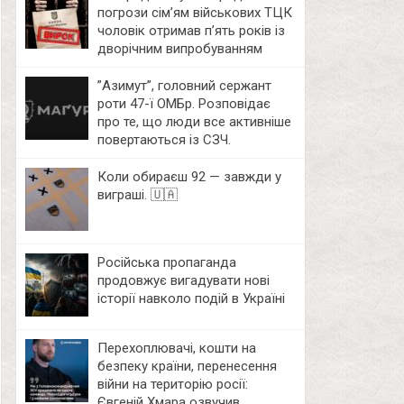
погрози сім’ям військових ТЦК
чоловік отримав п’ять років із
дворічним випробуванням
⁨”Азимут”, головний сержант
роти 47-ї ОМБр. Розповідає
про те, що люди все активніше
повертаються із СЗЧ.
Коли обираєш 92 — завжди у
виграші. 🇺🇦
Російська пропаганда
продовжує вигадувати нові
історії навколо подій в Україні
Перехоплювачі, кошти на
безпеку країни, перенесення
війни на територію росії:
Євгеній Хмара озвучив