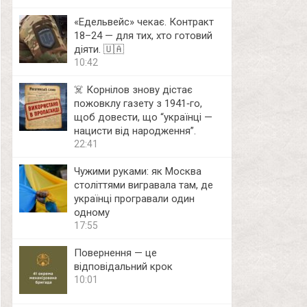
«Едельвейс» чекає. Контракт
18–24 — для тих, хто готовий
діяти. 🇺🇦
10:42
☠️ Корнілов знову дістає
пожовклу газету з 1941‑го,
щоб довести, що “українці —
нацисти від народження”.
22:41
Чужими руками: як Москва
століттями вигравала там, де
українці програвали один
одному
17:55
Повернення — це
відповідальний крок
10:01