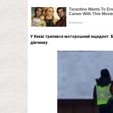
У Києві трапився моторошний інцидент. 
дівчинку.