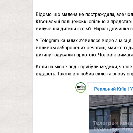
Відомо, що малеча не постраждала, але чо
Ювенальні поліцейські спільно з представн
вилучення дитини із сім’ї. Наразі дівчинка 
У Telegram каналах з’явилося відео з місц
впливом заборонених речовин, майже годин
дитину годували наркотою. Чоловік вимагає
Коли на місце події прибули медики, чоловік
віддасть. Також він побив скло та знову с