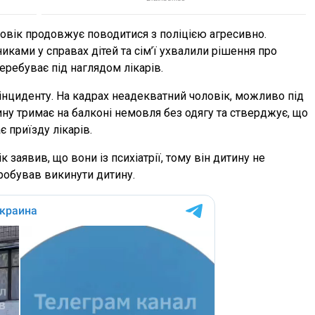
ловік продовжує поводитися з поліцією агресивно.
иками у справах дітей та сім’ї ухвалили рішення про
перебуває під наглядом лікарів.
я інциденту. На кадрах неадекватний чоловік, можливо під
у тримає на балконі немовля без одягу та стверджує, що
 приїзду лікарів.
 заявив, що вони із психіатрії, тому він дитину не
пробував викинути дитину.