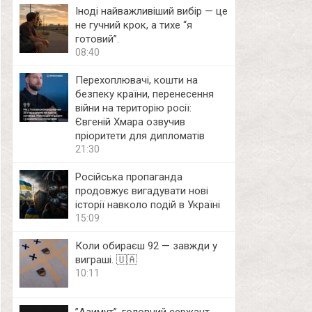
Іноді найважливіший вибір — це
не гучний крок, а тихе “я
готовий”.
08:40
Перехоплювачі, кошти на
безпеку країни, перенесення
війни на територію росії:
Євгеній Хмара озвучив
пріоритети для дипломатів
21:30
Російська пропаганда
продовжує вигадувати нові
історії навколо подій в Україні
15:09
Коли обираєш 92 — завжди у
виграші. 🇺🇦
10:11