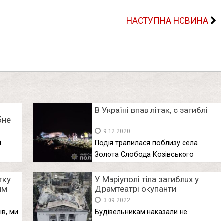
НАСТУПНА НОВИНА
В Україні впав літак, є загиблі
бне
ків
9.12.2020
і
Подія трапилася поблизу села
Золота Слобода Козівського
району. За попередніми …
тку
У Маріуполі тiлa зaгиблuх у
ям
Драмтеатрі окупанти
та
заливають бетоном
3.09.2022
 про…
ів, ми
Будівельникам наказали не