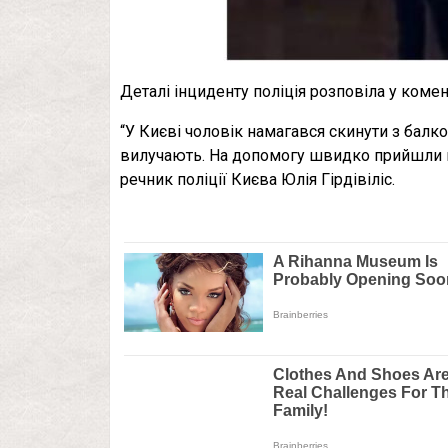
Деталі інциденту поліція розповіла у комен
“У Києві чоловік намагався скинути з балк
вилучають. На допомогу швидко прийшли по
речник поліції Києва Юлія Гірдівіліс.