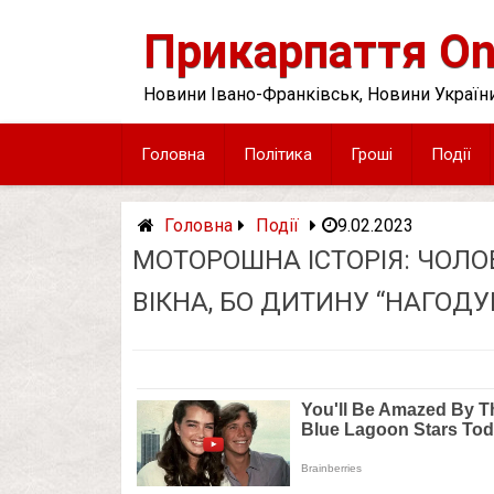
Skip
to
Прикарпаття On
content
Новини Івано-Франківськ, Новини України
Головна
Політика
Гроші
Події
Головна
Події
9.02.2023
МОТОРOШНA ІСТОРІЯ: ЧОЛО
ВІКНА, БО ДИТИНУ “НАГОД