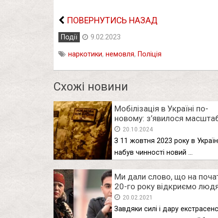
ПОВЕРНУТИСЬ НАЗАД
Події
9.02.2023
наркотики
,
немовля
,
Поліція
Схожі новини
Мобілізація в Україні по-
новому: з’явилося масшта
нововведення для ТЦКшни
20.10.2024
З 11 жовтня 2023 року в Україн
набув чинності новий …
Ми дали слово, що на поча
20-го року відкриємо люд
цю таємницю: Магдалена 
20.02.2021
Хаял Алекперов розповіли
Завдяки силі і дару екстрасенс