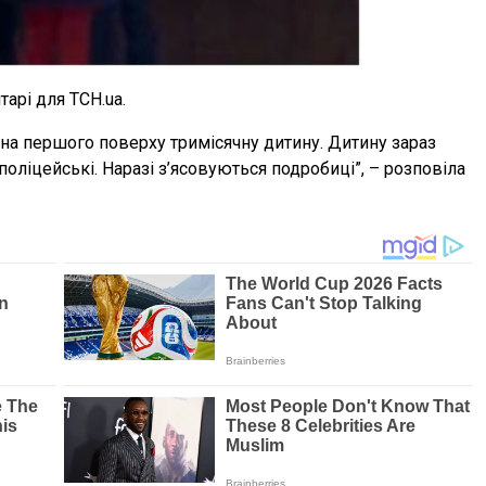
тарі для ТСН.ua.
она першого поверху тримісячну дитину. Дитину зараз
ліцейські. Наразі з’ясовуються подробиці”, – розповіла