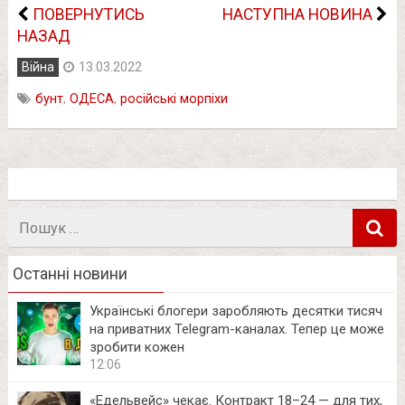
ПОВЕРНУТИСЬ
НАСТУПНА НОВИНА
НАЗАД
Війна
13.03.2022
бунт
,
ОДЕСА
,
російські морпіхи
Пошук
в
Останні новини
Українські блогери заробляють десятки тисяч
на приватних Telegram-каналах. Тепер це може
зробити кожен
12:06
«Едельвейс» чекає. Контракт 18–24 — для тих,