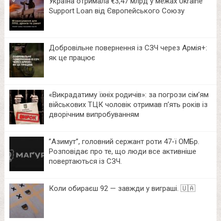
Україна отримала €3,47 млрд у межах Ukraine
Support Loan від Європейського Союзу
Добровільне повернення із СЗЧ через Армія+:
як це працює
«Викрадатиму їхніх родичів»: за погрози сім’ям
військових ТЦК чоловік отримав п’ять років із
дворічним випробуванням
⁨”Азимут”, головний сержант роти 47-ї ОМБр.
Розповідає про те, що люди все активніше
повертаються із СЗЧ.
Коли обираєш 92 — завжди у виграші. 🇺🇦