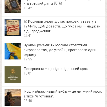
хто готовий діяти. 🇺🇦
10:42
☠️ Корнілов знову дістає пожовклу газету з
1941‑го, щоб довести, що “українці — нацисти
від народження”.
22:41
Чужими руками: як Москва століттями
вигравала там, де українці програвали один
одному
17:55
Повернення — це відповідальний крок
10:01
Іноді найважливіший вибір — це не гучний крок,
а тихе “я готовий”.
08:40