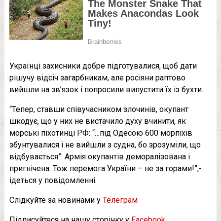
Українці захисники добре підготувалися, щоб дати
рішучу відсіч загарбникам, але росіяни раптово
вийшли на зв’язок і попросили випустити їх із бухти.
“Тепер, ставши співучасником злочинів, окупант
шкодує, що у них не вистачило духу вчинити, як
морські піхотинці РФ: “…під Одесою 600 морпіхів
збунтувалися і не вийшли з судна, бо зрозуміли, що
відбувається”. Армія окупантів деморалізована і
пригнічена. Тож перемога України – не за горами!”,-
ідеться у повідомленні.
Слідкуйте за новинами у
Телеграм
Підписуйтеся на нашу сторінку у
Facebook