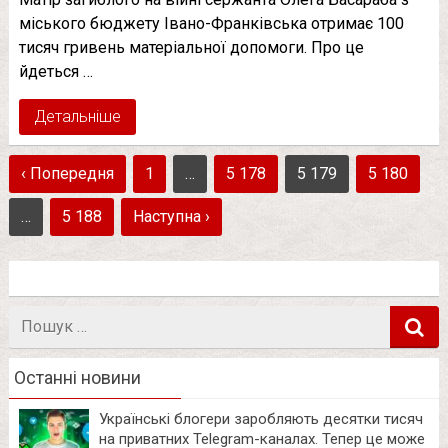
міського бюджету Івано-Франківська отримає 100
тисяч гривень матеріальної допомоги. Про це
йдеться …
Детальніше
‹ Попередня
1
…
5 178
5 179
5 180
…
5 188
Наступна ›
Пошук
в
Останні новини
Українські блогери заробляють десятки тисяч
на приватних Telegram-каналах. Тепер це може