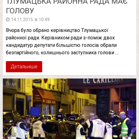
ТЛУМАЦЬКА РАЙОННА РАДА МАЄ
ГОЛОВУ
в
14.11.2015
10:49
Вчора було обрано керівництво Тлумацької
районної ради. Керівником ради з-поміж двох
кандидатур депутати більшістю голосів обрали
безпартійного, колишнього заступника голови …
Детальніше
Події