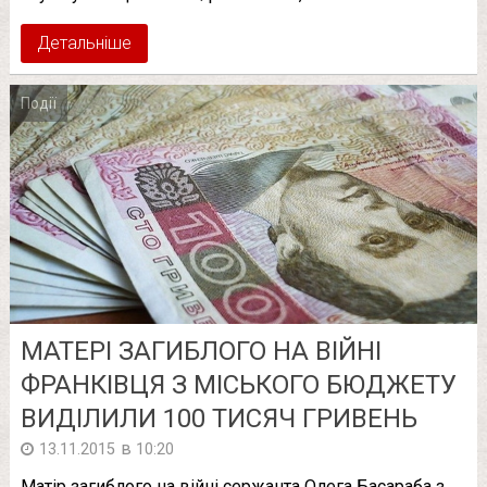
Детальніше
Події
МАТЕРІ ЗАГИБЛОГО НА ВІЙНІ
ФРАНКІВЦЯ З МІСЬКОГО БЮДЖЕТУ
ВИДІЛИЛИ 100 ТИСЯЧ ГРИВЕНЬ
в
13.11.2015
10:20
Матір загиблого на війні сержанта Олега Басараба з