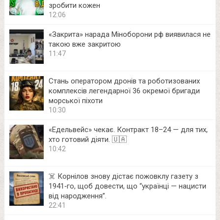
зробити кожен
12:06
«Закрита» нарада Міноборони рф виявилася не
такою вже закритою
11:47
Стань оператором дронів та роботизованих
комплексів легендарної 36 окремої бригади
морської піхоти
10:30
«Едельвейс» чекає. Контракт 18–24 — для тих,
хто готовий діяти. 🇺🇦
10:42
☠️ Корнілов знову дістає пожовклу газету з
1941‑го, щоб довести, що “українці — нацисти
від народження”.
22:41