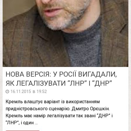
НОВА ВЕРСІЯ: У РОСІЇ ВИГАДАЛИ,
ЯК ЛЕГАЛІЗУВАТИ “ЛНР” І “ДНР”
в
16.11.2015
19:52
Кремль влаштує варіант із використанням
придністровського сценарію. Дмитро Орєшкін.
Кремль має намір легалізувати так звані “ДНР” і
“ЛНР”, і один …