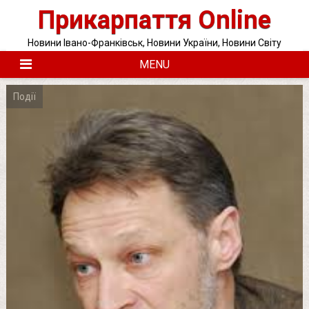
Skip
Прикарпаття Online
to
content
Новини Івано-Франківськ, Новини України, Новини Світу
MENU
Події
Posts
pagination