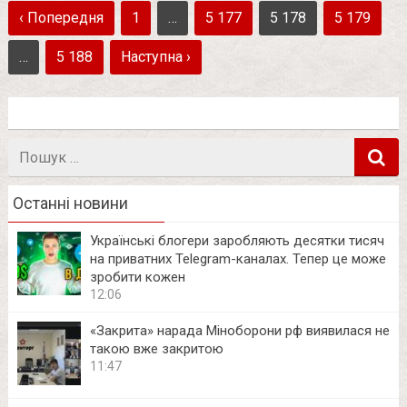
‹ Попередня
1
…
5 177
5 178
5 179
…
5 188
Наступна ›
Пошук
в
Останні новини
Українські блогери заробляють десятки тисяч
на приватних Telegram-каналах. Тепер це може
зробити кожен
12:06
«Закрита» нарада Міноборони рф виявилася не
такою вже закритою
11:47