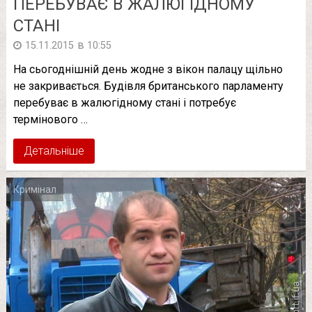
ПЕРЕБУВАЄ В ЖАЛЮГІДНОМУ
СТАНІ
в
15.11.2015
10:55
На сьогоднішній день жодне з вікон палацу щільно
не закривається. Будівля британського парламенту
перебуває в жалюгідному стані і потребує
термінового …
Детальніше
Кримінал