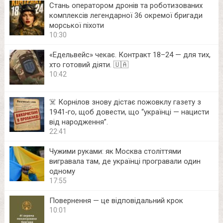
Стань оператором дронів та роботизованих
комплексів легендарної 36 окремої бригади
морської піхоти
10:30
«Едельвейс» чекає. Контракт 18–24 — для тих,
хто готовий діяти. 🇺🇦
10:42
☠️ Корнілов знову дістає пожовклу газету з
1941‑го, щоб довести, що “українці — нацисти
від народження”.
22:41
Чужими руками: як Москва століттями
вигравала там, де українці програвали один
одному
17:55
Повернення — це відповідальний крок
10:01