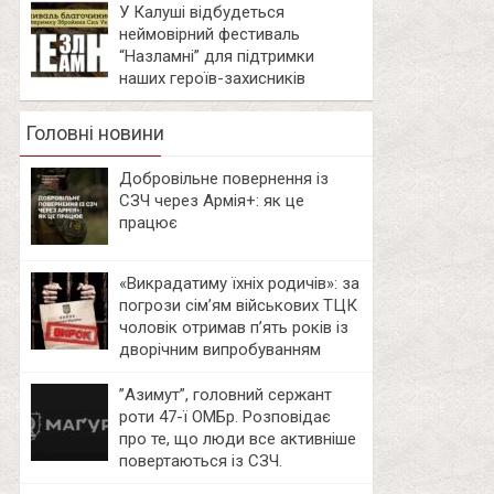
У Калуші відбудеться
неймовірний фестиваль
“Назламні” для підтримки
наших героїв-захисників
Головні новини
Добровільне повернення із
СЗЧ через Армія+: як це
працює
«Викрадатиму їхніх родичів»: за
погрози сім’ям військових ТЦК
чоловік отримав п’ять років із
дворічним випробуванням
⁨”Азимут”, головний сержант
роти 47-ї ОМБр. Розповідає
про те, що люди все активніше
повертаються із СЗЧ.