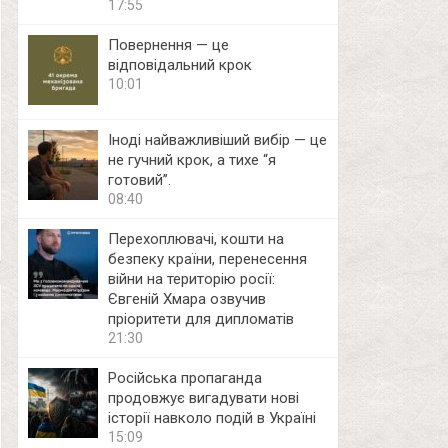
17:55
Повернення — це
відповідальний крок
10:01
Іноді найважливіший вибір — це
не гучний крок, а тихе “я
готовий”.
08:40
Перехоплювачі, кошти на
безпеку країни, перенесення
війни на територію росії:
Євгеній Хмара озвучив
пріоритети для дипломатів
21:30
Російська пропаганда
продовжує вигадувати нові
історії навколо подій в Україні
15:09