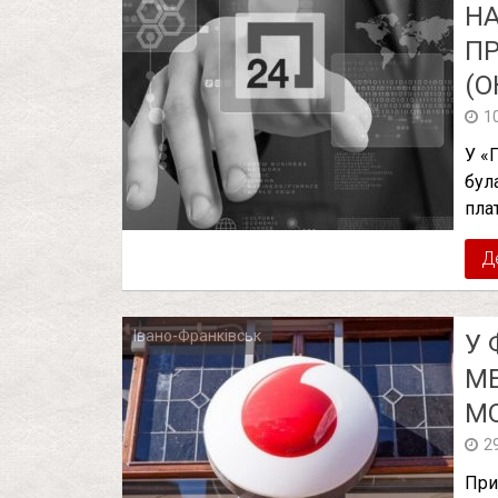
НА
ПР
(О
1
У «
бул
пла
Д
Івано-Франківськ
У 
МЕ
М
2
При