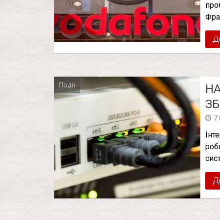
про
Фра
Д
Події
НА
ЗБ
7
Інт
роб
сис
Д