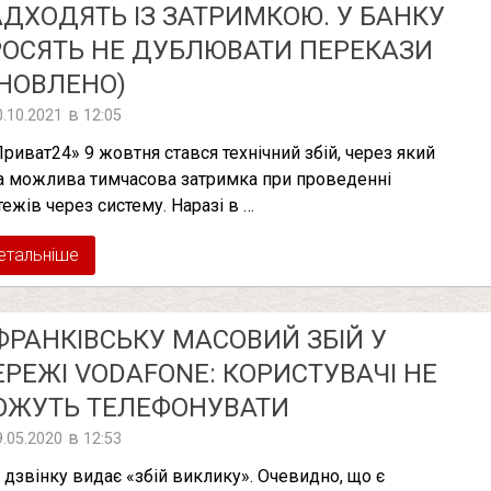
ДХОДЯТЬ ІЗ ЗАТРИМКОЮ. У БАНКУ
ОСЯТЬ НЕ ДУБЛЮВАТИ ПЕРЕКАЗИ
НОВЛЕНО)
в
0.10.2021
12:05
Приват24» 9 жовтня стався технічний збій, через який
а можлива тимчасова затримка при проведенні
тежів через систему. Наразі в …
етальніше
ФРАНКІВСЬКУ МАСОВИЙ ЗБІЙ У
РЕЖІ VODAFONE: КОРИСТУВАЧІ НЕ
ОЖУТЬ ТЕЛЕФОНУВАТИ
в
9.05.2020
12:53
 дзвінку видає «збій виклику». Очевидно, що є