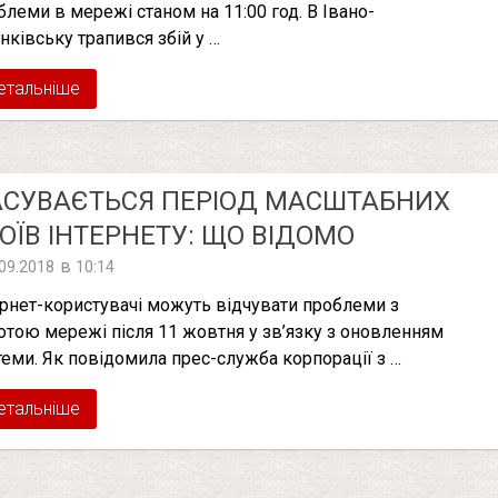
блеми в мережі станом на 11:00 год. В Івано-
нківську трапився збій у …
етальніше
СУВАЄТЬСЯ ПЕРІОД МАСШТАБНИХ
ОЇВ ІНТЕРНЕТУ: ЩО ВІДОМО
в
.09.2018
10:14
ернет-користувачі можуть відчувати проблеми з
отою мережі після 11 жовтня у зв’язку з оновленням
теми. Як повідомила прес-служба корпорації з …
етальніше