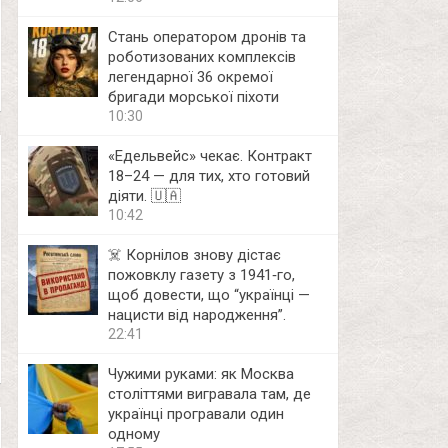
Стань оператором дронів та
роботизованих комплексів
легендарної 36 окремої
бригади морської піхоти
10:30
«Едельвейс» чекає. Контракт
18–24 — для тих, хто готовий
діяти. 🇺🇦
10:42
☠️ Корнілов знову дістає
пожовклу газету з 1941‑го,
щоб довести, що “українці —
нацисти від народження”.
22:41
Чужими руками: як Москва
століттями вигравала там, де
українці програвали один
одному