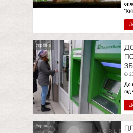
опл
“Киї
Д
Україна
ДО
ПО
ЗБ
2
До 
під 
Д
Україна
ПЛ