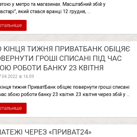
атою у метро та магазинах. Масштабний збій у
встарі”, який стався вранці 12 грудня, …
етальніше
 КІНЦЯ ТИЖНЯ ПРИВАТБАНК ОБІЦЯЄ
ВЕРНУТИ ГРОШІ СПИСАНІ ПІД ЧАС
ОЮ РОБОТИ БАНКУ 23 КВІТНЯ
в
7.04.2022
16:09
кінця тижня ПриватБанк обіцяє повернути гроші списані
час збою роботи банку 23 квітня. 23 квітня через збій у …
етальніше
АТЕЖІ ЧЕРЕЗ «ПРИВАТ24»