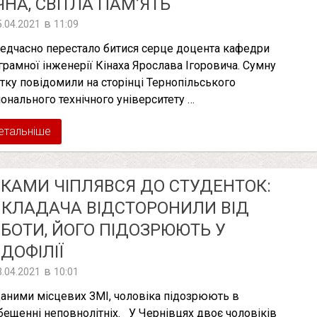
ЧНА, СВІТЛА ПАМ’ЯТЬ
в
5.04.2021
11:09
едчасно перестало битися серце доцента кафедри
грамної інженерії Кінаха Ярослава Ігоровича. Сумну
стку повідомили на сторінці Тернопільського
іонального технічного університету …
етальніше
КАМИ ЧІПЛЯВСЯ ДО СТУДЕНТОК:
КЛАДАЧА ВІДСТОРОНИЛИ ВІД
БОТИ, ЙОГО ПІДОЗРЮЮТЬ У
ДОФІЛІЇ
в
3.04.2021
10:01
даними місцевих ЗМІ, чоловіка підозрюють в
бещенні неповнолітніх. У Чернівцях двоє чоловіків