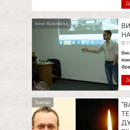
Д
Івано-Франківськ
ВИ
Н
1
Вик
язи
Фра
Д
Трагедії
“В
ТЕ
ДУ