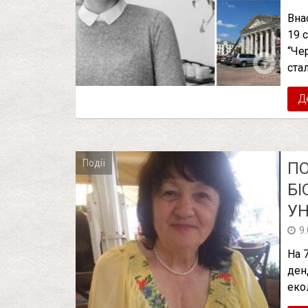
Вна
19 
“Че
ста
Д
Події
П
БІ
УН
9
На 
ден
екол