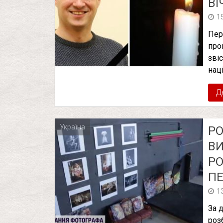
ВІ
1
Пер
про
зві
нац
Д
Україна
РО
ВИ
РО
ПЕ
1
За 
роз