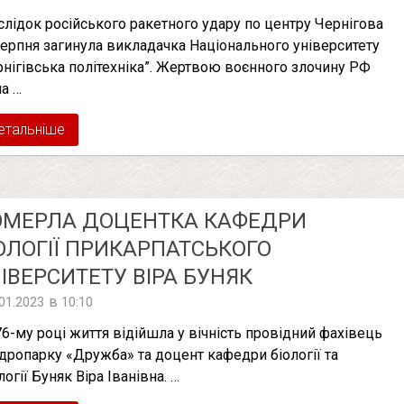
слідок російського ракетного удару по центру Чернігова
серпня загинула викладачка Національного університету
рнігівська політехніка”. Жертвою воєнного злочину РФ
ла …
етальніше
ОМЕРЛА ДОЦЕНТКА КАФЕДРИ
ОЛОГІЇ ПРИКАРПАТСЬКОГО
ІВЕРСИТЕТУ ВІРА БУНЯК
в
.01.2023
10:10
76-му році життя відійшла у вічність провідний фахівець
дропарку «Дружба» та доцент кафедри біології та
огії Буняк Віра Іванівна. …