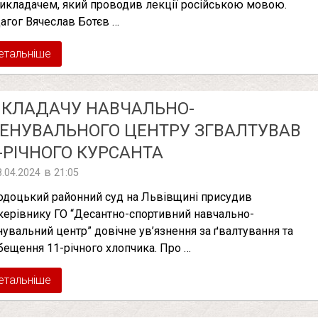
викладачем, який проводив лекції російською мовою.
агог Вячеслав Ботєв …
етальніше
ИКЛАДАЧУ НАВЧАЛЬНО-
ЕНУВАЛЬНОГО ЦЕНТРУ ЗГВAЛТУВAВ
-РІЧНОГО КУРСАНТА
в
8.04.2024
21:05
одоцький районний суд на Львівщині присудив
керівнику ГО “Десантно-спортивний навчально-
нувальний центр” довічне ув’язнення за ґвалтування та
бещення 11-річного хлопчика. Про …
етальніше