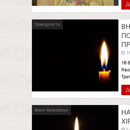
Д
Прикарпаття
ВН
ПО
ПР
1
18 
Яво
Тре
Д
Івано-Франківськ
НА
ХІ
5