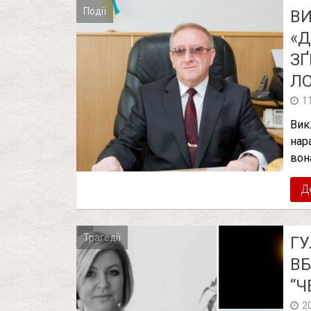
Події
ВИ
«Д
ЗҐ
ЛО
1
Вик
нар
вон
Д
Трагедії
ГУ
В
“Ч
2