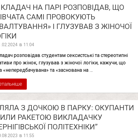
КЛАДАЧ НА ПАРІ РОЗПОВІДАВ, ЩО
ІВЧАТА САМІ ПРОВОКУЮТЬ
ВAЛТУВAННЯ» І ГЛУЗУВАВ З ЖІНОЧОЇ
ГІКИ
в
1.02.2024
11:04
ладач розповідав студентам сексистські та стереотипні
ативи про жінок, глузував з жіночої логіки, кажучи, що
а «непередбачувана» та «заснована на …
етальніше
ЛЯЛА З ДОЧКОЮ В ПАРКУ: ОКУПАНТИ
БИЛИ РАКЕТОЮ ВИКЛАДАЧКУ
ЕРНІГІВСЬКОЇ ПОЛІТЕХНІКИ”
в
0.08.2023
11:55