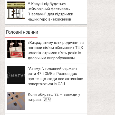
У Калуші відбудеться
неймовірний фестиваль
“Назламні” для підтримки
наших героїв-захисників
Головні новини
«Викрадатиму їхніх родичів»: за
погрози сім’ям військових ТЦК
чоловік отримав п’ять років із
дворічним випробуванням
⁨”Азимут”, головний сержант
роти 47-ї ОМБр. Розповідає
про те, що люди все активніше
повертаються із СЗЧ.
Коли обираєш 92 — завжди у
виграші. 🇺🇦