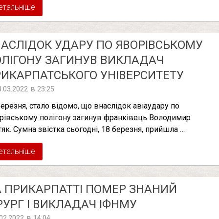
етальніше
АСЛІДОК УДАРУ ПО ЯВОРІВСЬКОМУ
ЛІГОНУ ЗАГИНУВ ВИКЛАДАЧ
ИКАРПАТСЬКОГО УНІВЕРСИТЕТУ
в
8.03.2022
23:25
березня, стало відомо, що внаслідок авіаудару по
рівському полігону загинув франківець Володимир
тяк. Сумна звістка сьогодні, 18 березня, прийшла …
етальніше
 ПРИКАРПАТТІ ПОМЕР ЗНАНИЙ
РУРГ І ВИКЛАДАЧ ІФНМУ
в
.02.2022
14:04