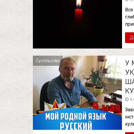
Вся
гли
при
Д
Суспільство
У 
УК
ША
КУ
6
Зав
інс
кул