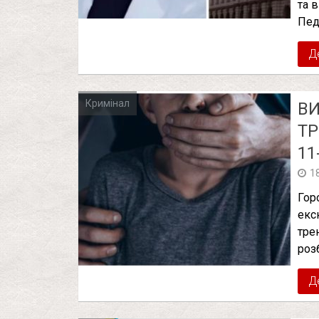
та 
Пед
Д
Кримінал
В
ТР
11
1
Гор
екс
тре
роз
Д