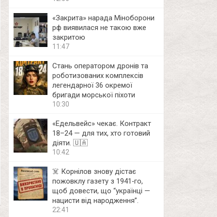
«Закрита» нарада Міноборони
рф виявилася не такою вже
закритою
11:47
Стань оператором дронів та
роботизованих комплексів
легендарної 36 окремої
бригади морської піхоти
10:30
«Едельвейс» чекає. Контракт
18–24 — для тих, хто готовий
діяти. 🇺🇦
10:42
☠️ Корнілов знову дістає
пожовклу газету з 1941‑го,
щоб довести, що “українці —
нацисти від народження”.
22:41