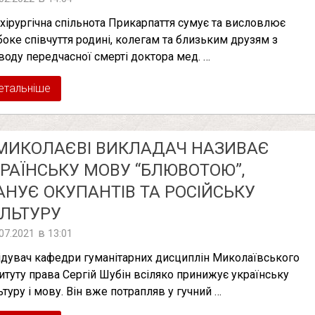
 хірургічна спільнота Прикарпаття сумує та висловлює
боке співчуття родині, колегам та близьким друзям з
воду передчасної смерті доктора мед. …
етальніше
МИКОЛАЄВІ ВИКЛАДАЧ НАЗИВАЄ
РАЇНСЬКУ МОВУ “БЛЮВОТОЮ”,
НУЄ ОКУПАНТІВ ТА РОСІЙСЬКУ
ЛЬТУРУ
в
.07.2021
13:01
ідувач кафедри гуманітарних дисциплін Миколаївського
титуту права Сергій Шубін всіляко принижує українську
ьтуру і мову. Він вже потрапляв у гучний …