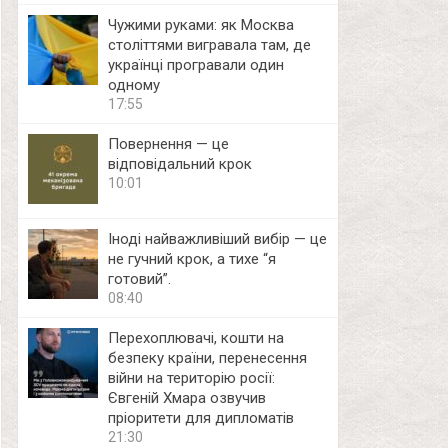
Чужими руками: як Москва
століттями вигравала там, де
українці програвали один
одному
17:55
Повернення — це
відповідальний крок
10:01
Іноді найважливіший вибір — це
не гучний крок, а тихе “я
готовий”.
08:40
Перехоплювачі, кошти на
безпеку країни, перенесення
війни на територію росії:
Євгеній Хмара озвучив
пріоритети для дипломатів
21:30