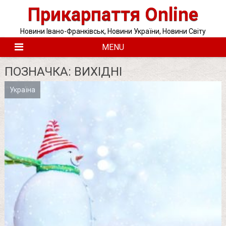
Skip
Прикарпаття Online
to
content
Новини Івано-Франківськ, Новини України, Новини Світу
MENU
ПОЗНАЧКА:
ВИХІДНІ
Україна
Posts
pagination