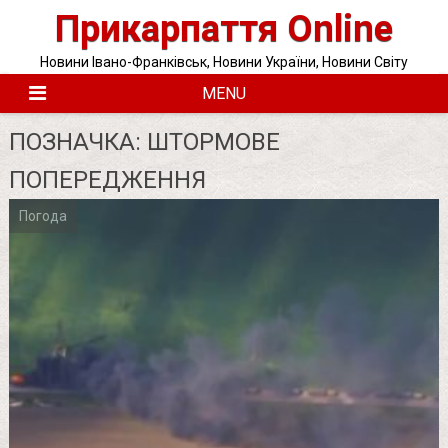
Skip
Прикарпаття Online
to
content
Новини Івано-Франківськ, Новини України, Новини Світу
MENU
ПОЗНАЧКА:
ШТОРМОВЕ
ПОПЕРЕДЖЕННЯ
Погода
Posts
pagination