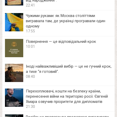
від народження”.
22:41
Чужими руками: як Москва століттями
вигравала там, де українці програвали один
одному
17:55
Повернення — це відповідальний крок
10:01
Іноді найважливіший вибір — це не гучний крок,
а тихе “я готовий”.
08:40
Перехоплювачі, кошти на безпеку країни,
перенесення війни на територію росії: Євгеній
Хмара озвучив пріоритети для дипломатів
21:30
Російська пропаганда продовжує вигадувати