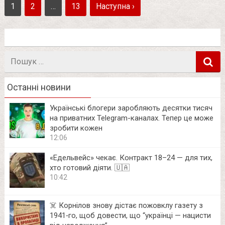
1
2
…
13
Наступна ›
Пошук
в
Останні новини
Українські блогери заробляють десятки тисяч
на приватних Telegram-каналах. Тепер це може
зробити кожен
12:06
«Едельвейс» чекає. Контракт 18–24 — для тих,
хто готовий діяти. 🇺🇦
10:42
☠️ Корнілов знову дістає пожовклу газету з
1941‑го, щоб довести, що “українці — нацисти