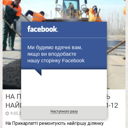
Ми будемо вдячні вам,
якщо ви вподобаєте
нашу сторінку Facebook
НА ПРИКАРПАТТІ РЕМОНТУЮТЬ
НАЙГІРШУ ДІЛЯНКУ ДОРОГИ М-12
Наступного разу
в
9.05.2021
08:08
На Прикарпатті ремонтують найгіршу ділянку