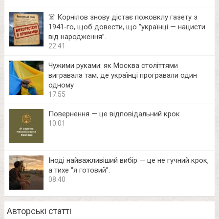
☠️ Корнілов знову дістає пожовклу газету з
1941‑го, щоб довести, що “українці — нацисти
від народження”.
22:41
Чужими руками: як Москва століттями
вигравала там, де українці програвали один
одному
17:55
Повернення — це відповідальний крок
10:01
Іноді найважливіший вибір — це не гучний крок,
а тихе “я готовий”.
08:40
Авторські статті