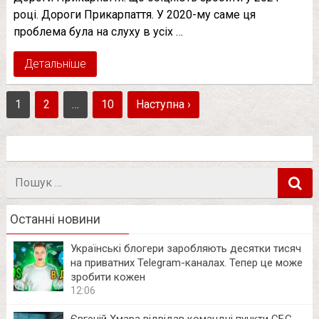
році. Дороги Прикарпаття. У 2020-му саме ця
проблема була на слуху в усіх …
Детальніше
1
2
…
10
Наступна ›
Пошук
в
Останні новини
Українські блогери заробляють десятки тисяч
на приватних Telegram-каналах. Тепер це може
зробити кожен
12:06
Євгеній Хмара відвідав командні пункти СБС,