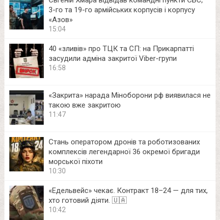
3-го та 19-го армійських корпусів і корпусу
«Азов»
15:04
40 «зливів» про ТЦК та СП: на Прикарпатті
засудили адміна закритої Viber-групи
16:58
«Закрита» нарада Міноборони рф виявилася не
такою вже закритою
11:47
Стань оператором дронів та роботизованих
комплексів легендарної 36 окремої бригади
морської піхоти
10:30
«Едельвейс» чекає. Контракт 18–24 — для тих,
хто готовий діяти. 🇺🇦
10:42