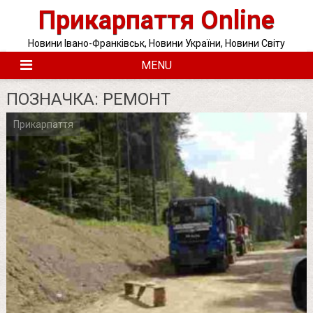
Skip
Прикарпаття Online
to
content
Новини Івано-Франківськ, Новини України, Новини Світу
MENU
ПОЗНАЧКА:
РЕМОНТ
Прикарпаття
Posts
pagination