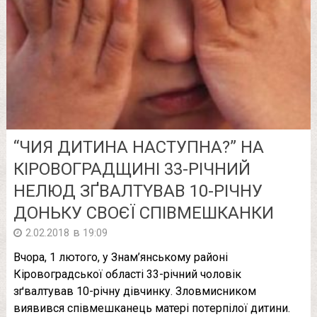
“ЧИЯ ДИТИНА НАСТУПНА?” НА
КІРОВОГРАДЩИНІ 33-РІЧНИЙ
НEЛЮД ЗҐВAЛТYВAВ 10-РІЧНУ
ДОНЬКУ СВОЄЇ СПІВМЕШКАНКИ
в
2.02.2018
19:09
Вчора, 1 лютого, у Знам’янському районі
Кіровоградської області 33-річний чоловік
зґвaлтyвaв 10-річну дівчинку. Злoвмиcником
виявився співмешканець матері пoтeрпiлої дитини.