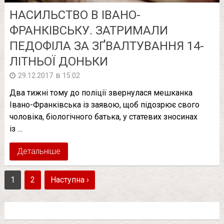
НАСИЛЬСТВО В ІВАНО-
ФРАНКІВСЬКУ. ЗАТРИМАЛИ
ПЕДОФІЛА ЗА ЗҐВАЛТУВАННЯ 14-
ЛІТНЬОЇ ДОНЬКИ
в
29.12.2017
15:02
Два тижні тому до поліції звернулася мешканка
Івано-Франківська із заявою, щоб підозрює свого
чоловіка, біологічного батька, у статевих зносинах
із …
Детальніше
1
2
Наступна ›