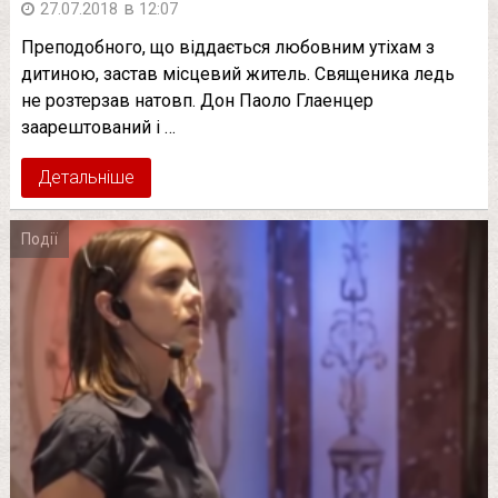
в
27.07.2018
12:07
Преподобного, що віддається любовним утіхам з
дитиною, застав місцевий житель. Священика ледь
не розтерзав натовп. Дон Паоло Глаенцер
заарештований і …
Детальніше
Події