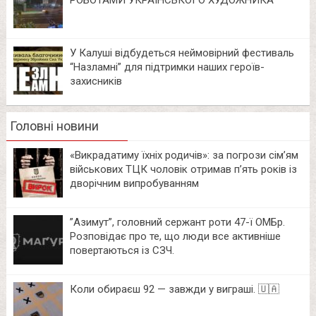
У Калуші відбудеться неймовірний фестиваль
“Назламні” для підтримки наших героїв-
захисників
Головні новини
«Викрадатиму їхніх родичів»: за погрози сім’ям
військових ТЦК чоловік отримав п’ять років із
дворічним випробуванням
⁨”Азимут”, головний сержант роти 47-ї ОМБр.
Розповідає про те, що люди все активніше
повертаються із СЗЧ.
Коли обираєш 92 — завжди у виграші. 🇺🇦