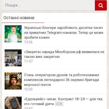
Пошук
в
Останні новини
Українські блогери заробляють десятки тисяч
на приватних Telegram-каналах. Тепер це може
зробити кожен
12:06
«Закрита» нарада Міноборони рф виявилася не
такою вже закритою
11:47
Стань оператором дронів та роботизованих
комплексів легендарної 36 окремої бригади
морської піхоти
10:30
«Едельвейс» чекає. Контракт 18–24 — для тих,
хто готовий діяти. 🇺🇦
10:42