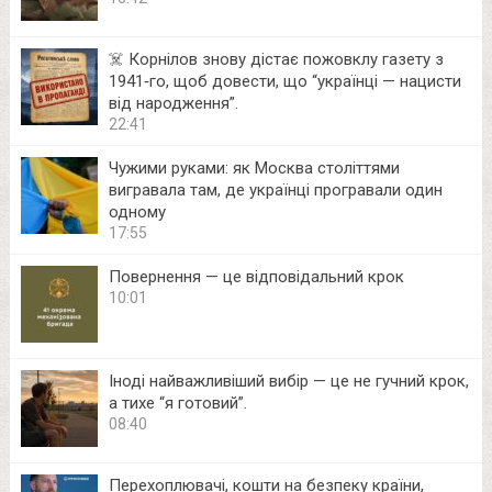
☠️ Корнілов знову дістає пожовклу газету з
1941‑го, щоб довести, що “українці — нацисти
від народження”.
22:41
Чужими руками: як Москва століттями
вигравала там, де українці програвали один
одному
17:55
Повернення — це відповідальний крок
10:01
Іноді найважливіший вибір — це не гучний крок,
а тихе “я готовий”.
08:40
Перехоплювачі, кошти на безпеку країни,