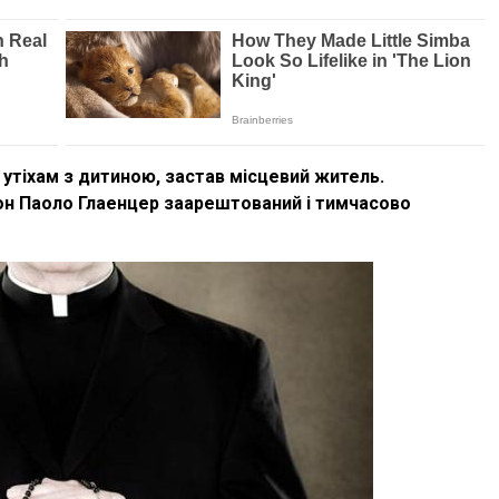
тіхам з дитиною, застав місцевий житель.
он Паоло Глаенцер заарештований і тимчасово