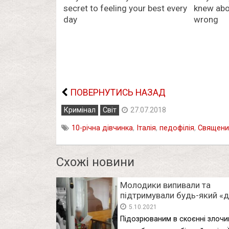
ПОВЕРНУТИСЬ НАЗАД
Кримінал
Світ
27.07.2018
10-річна дівчинка
,
Італія
,
педофілія
,
Священи
Схожі новини
Молодики випивали та
підтримували будь-який «д
все, що відомо про жорст
5.10.2021
вб*вство поліцейського
Підозрюваним в скоєнні злочи