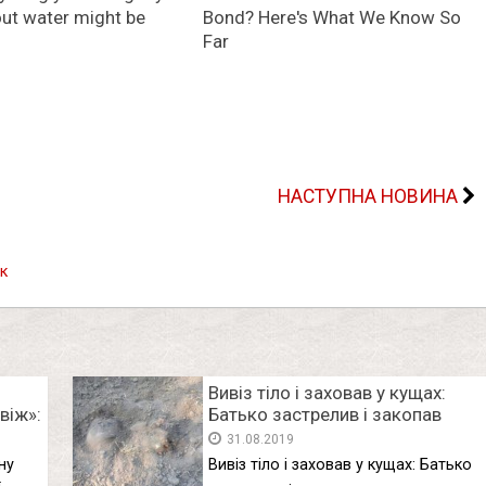
НАСТУПНА НОВИНА
к
Вивіз тіло і заховав у кущах:
віж»:
Батько застрелив і закопав
оке
сина, а потім заявив про його
31.08.2019
зникнення
ну
Вивіз тіло і заховав у кущах: Батько