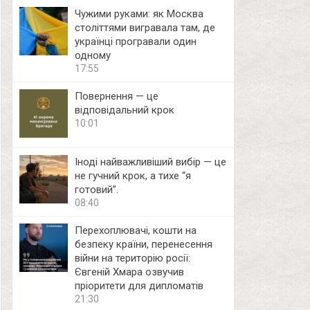
Чужими руками: як Москва
століттями вигравала там, де
українці програвали один
одному
17:55
Повернення — це
відповідальний крок
10:01
Іноді найважливіший вибір — це
не гучний крок, а тихе “я
готовий”.
08:40
Перехоплювачі, кошти на
безпеку країни, перенесення
війни на територію росії:
Євгеній Хмара озвучив
пріоритети для дипломатів
21:30