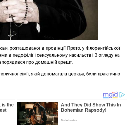
ви, розташованої в провінції Прато, у Флорентійської
ми в педофілії і сексуальному насильстві. З огляду на
озпорядився про домашній арешт.
олучної сім’ї, якій допомагала церква, були практично