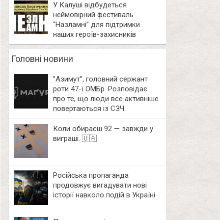
У Калуші відбудеться
неймовірний фестиваль
“Назламні” для підтримки
наших героїв-захисників
Головні новини
⁨”Азимут”, головний сержант
роти 47-ї ОМБр. Розповідає
про те, що люди все активніше
повертаються із СЗЧ.
Коли обираєш 92 — завжди у
виграші. 🇺🇦
Російська пропаганда
продовжує вигадувати нові
історії навколо подій в Україні