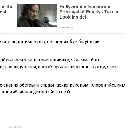
місце подій, ймовірно, священик був би убитий
дбувалося з ініціативи дівчинки, яка сама його
 розслідування, щоб з’ясувати, чи є інші жертви, яких
рояснення обставин справи архієпископом Флорентійським
ої вибачення дитині і його сім’ї.
РЕКЛАМА: