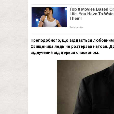
Преподобного, що віддається любовним у
Священика ледь не розтерзав натовп. Д
відлучений від церкви єпископом.