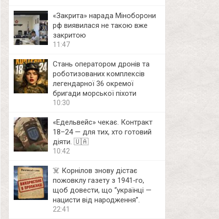
«Закрита» нарада Міноборони
рф виявилася не такою вже
закритою
11:47
Стань оператором дронів та
роботизованих комплексів
легендарної 36 окремої
бригади морської піхоти
10:30
«Едельвейс» чекає. Контракт
18–24 — для тих, хто готовий
діяти. 🇺🇦
10:42
☠️ Корнілов знову дістає
пожовклу газету з 1941‑го,
щоб довести, що “українці —
нацисти від народження”.
22:41