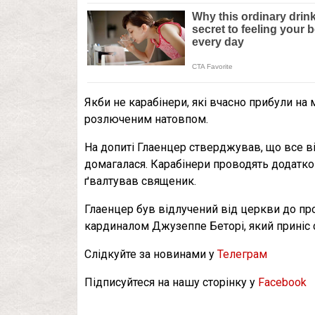
Якби не карабінери, які вчасно прибули на 
розлюченим натовпом.
На допиті Глаенцер стверджував, що все ві
домагалася. Карабінери проводять додаткові
ґвалтував священик.
Глаенцер був відлучений від церкви до п
кардиналом Джузеппе Беторі, який приніс св
Слідкуйте за новинами у
Телеграм
Підписуйтеся на нашу сторінку у
Facebook