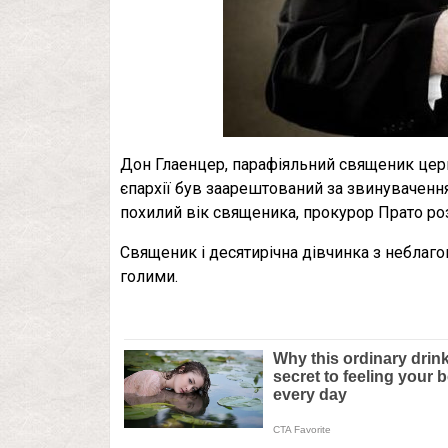
Дон Глаенцер, парафіяльний священик церк
єпархії був заарештований за звинувачення
похилий вік священика, прокурор Прато р
Священик і десятирічна дівчинка з неблагоп
голими.