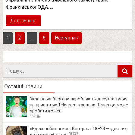
Франківської ОДА. …
Детальніше
1
2
…
6
Наступна ›
Пошук
в
Останні новини
Українські блогери заробляють десятки тисяч
на приватних Telegram-каналах. Тепер це може
зробити кожен
12:06
«Едельвейс» чекає. Контракт 18–24 — для тих,
хто готовий діяти. 🇺🇦