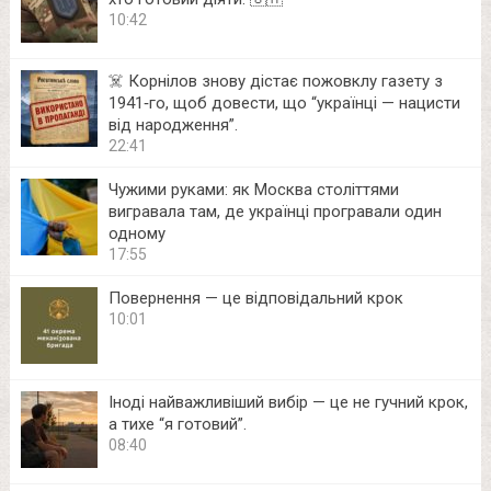
10:42
☠️ Корнілов знову дістає пожовклу газету з
1941‑го, щоб довести, що “українці — нацисти
від народження”.
22:41
Чужими руками: як Москва століттями
вигравала там, де українці програвали один
одному
17:55
Повернення — це відповідальний крок
10:01
Іноді найважливіший вибір — це не гучний крок,
а тихе “я готовий”.
08:40