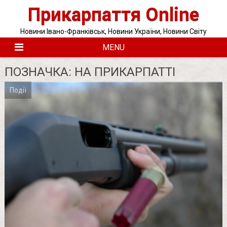
Skip
Прикарпаття Online
to
content
Новини Івано-Франківськ, Новини України, Новини Світу
MENU
ПОЗНАЧКА:
НА ПРИКАРПАТТІ
Події
Posts
pagination