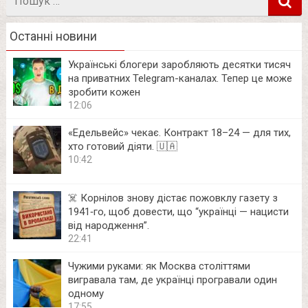
в
Останні новини
Українські блогери заробляють десятки тисяч
на приватних Telegram-каналах. Тепер це може
зробити кожен
12:06
«Едельвейс» чекає. Контракт 18–24 — для тих,
хто готовий діяти. 🇺🇦
10:42
☠️ Корнілов знову дістає пожовклу газету з
1941‑го, щоб довести, що “українці — нацисти
від народження”.
22:41
Чужими руками: як Москва століттями
вигравала там, де українці програвали один
одному
17:55