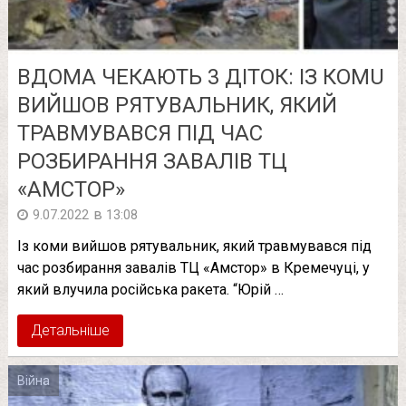
ВДОМА ЧЕКАЮТЬ 3 ДІТОК: ІЗ КОМU
ВИЙШОВ РЯТУВАЛЬНИК, ЯКИЙ
ТРАВМУВАВСЯ ПІД ЧАС
РОЗБИРАННЯ ЗАВАЛІВ ТЦ
«АМСТОР»
в
9.07.2022
13:08
Із коми вийшов рятувальник, який травмувався під
час розбирання завалів ТЦ «Амстор» в Кремечуці, у
який влучила російська ракета. “Юрій …
Детальніше
Війна