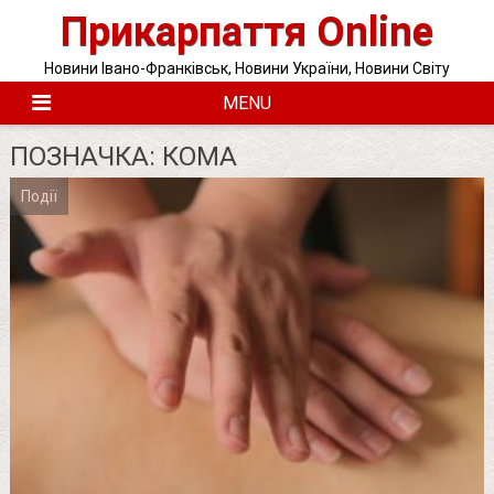
Skip
Прикарпаття Online
to
content
Новини Івано-Франківськ, Новини України, Новини Світу
MENU
ПОЗНАЧКА:
КОМА
Події
Posts
pagination