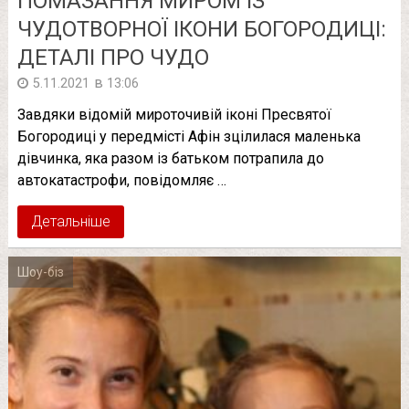
ПОМАЗАННЯ МИРОМ ІЗ
ЧУДОТВОРНОЇ ІКОНИ БОГОРОДИЦІ:
ДЕТАЛІ ПРО ЧУДО
в
5.11.2021
13:06
Завдяки відомій мироточивій іконі Пресвятої
Богородиці у передмісті Афін зцілилася маленька
дівчинка, яка разом із батьком потрапила до
автокатастрофи, повідомляє …
Детальніше
Шоу-біз