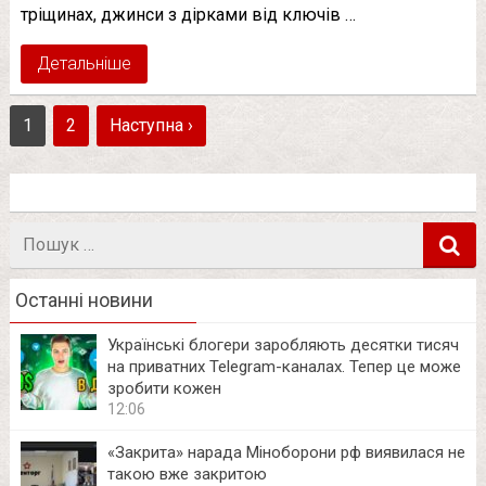
тріщинах, джинси з дірками від ключів …
Детальніше
1
2
Наступна ›
Пошук
в
Останні новини
Українські блогери заробляють десятки тисяч
на приватних Telegram-каналах. Тепер це може
зробити кожен
12:06
«Закрита» нарада Міноборони рф виявилася не
такою вже закритою