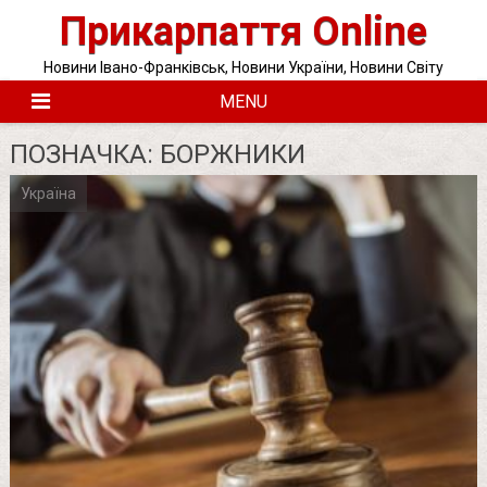
Skip
Прикарпаття Online
to
content
Новини Івано-Франківськ, Новини України, Новини Світу
MENU
ПОЗНАЧКА:
БОРЖНИКИ
Україна
Posts
pagination