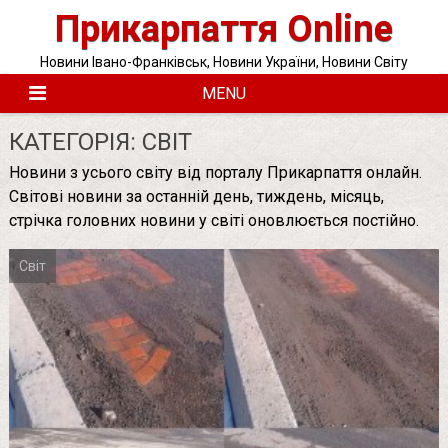
Skip
Прикарпаття Online
to
content
Новини Івано-Франківськ, Новини України, Новини Світу
MENU
КАТЕГОРІЯ:
СВІТ
Новини з усього світу від порталу Прикарпаття онлайн.
Світові новини за останній день, тиждень, місяць,
стрічка головних новини у світі оновлюється постійно.
Світ
Posts
pagination