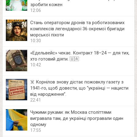
зробити кожен
12:06
Стань оператором дронів та роботизованих
комплексів легендарної 36 окремої бригади
морської піхоти
10:30
«Едельвейс» чекає. Контракт 18–24 — для тих,
хто готовий діяти. 🇺🇦
10:42
☠️ Корнілов знову дістає пожовклу газету з
1941‑го, щоб довести, що “українці — нацисти
від народження”.
22:41
Чужими руками: як Москва століттями
вигравала там, де українці програвали один
одному
17:55