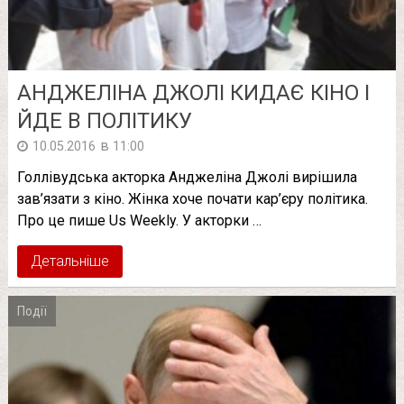
АНДЖЕЛІНА ДЖОЛІ КИДАЄ КІНО І
ЙДЕ В ПОЛІТИКУ
в
10.05.2016
11:00
Голлівудська акторка Анджеліна Джолі вирішила
зав’язати з кіно. Жінка хоче почати кар’єру політика.
Про це пише Us Weekly. У акторки …
Детальніше
Події