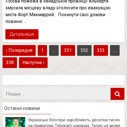
Лісова пожежа в канадській провінції Альберта
змусила місцеву владу оголосити про евакуацію
міста Форт Макмаррей. Покинути свої доміви
повинні …
Детальніше
‹ Попередня
1
…
351
352
353
…
358
Наступна ›
Пошук
в
Останні новини
Українські блогери заробляють десятки тисяч
на приватних Telegram-каналах. Тепер це може