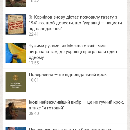
10:42
☠️ Корнілов знову дістає пожовклу газету з
1941‑го, щоб довести, що “українці — нацисти
від народження”.
22:41
Чужими руками: як Москва століттями
вигравала там, де українці програвали один
одному
17:55
Повернення — це відповідальний крок
10:01
Іноді найважливіший вибір — це не гучний крок,
а тихе “я готовий”.
08:40
Перехоплювачі, кошти на безпеку країни,