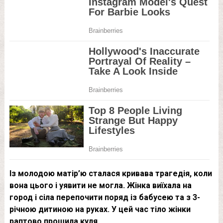
Із молодою матір’ю сталася кривава трагедія, коли
вона цього і уявити не могла. Жінка виїхала на
город і сіла перепочити поряд із бабусею та з 3-
річною дитиною на руках. У цей час тіло жінки
раптово прошила куля.