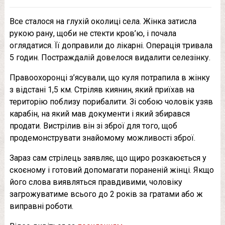
Все сталося на глухій околиці села. Жінка затисла
рукою рану, щоби не стекти кров’ю, і почала
оглядатися. Її доправили до лікарні. Операція тривала
5 годин. Постраждалій довелося видалити селезінку.
Правоохоронці з’ясували, що куля потрапила в жінку
з відстані 1,5 км. Стріляв киянин, який приїхав на
територію поблизу порибалити. Зі собою чоловік узяв
карабін, на який мав документи і який збирався
продати. Вистрілив він зі зброї для того, щоб
продемонструвати знайомому можливості зброї.
Зараз сам стрілець заявляє, що щиро розкаюється у
скоєному і готовий допомагати пораненій жінці. Якщо
його слова виявляться правдивими, чоловіку
загрожуватиме всього до 2 років за гратами або ж
виправні роботи.