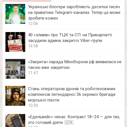
Українські блогери заробляють десятки тисяч
на приватних Telegram-каналах. Тепер це може
зробити кожен
12:06
40 «зливів» про ТЦК та СП: на Прикарпатті
засудили адміна закритої Viber-групи
16:58
«Закрита» нарада Міноборони рф виявилася не
такою вже закритою
11:47
Стань оператором дронів та роботизованих
комплексів легендарної 36 окремої бригади
морської піхоти
10:30
«Едельвейс» чекає. Контракт 18–24 — для тих,
хто готовий діяти. 🇺🇦