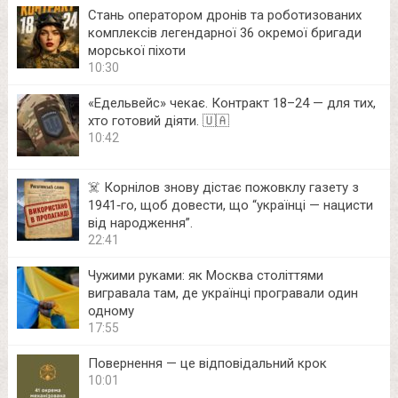
Стань оператором дронів та роботизованих
комплексів легендарної 36 окремої бригади
морської піхоти
10:30
«Едельвейс» чекає. Контракт 18–24 — для тих,
хто готовий діяти. 🇺🇦
10:42
☠️ Корнілов знову дістає пожовклу газету з
1941‑го, щоб довести, що “українці — нацисти
від народження”.
22:41
Чужими руками: як Москва століттями
вигравала там, де українці програвали один
одному
17:55
Повернення — це відповідальний крок
10:01