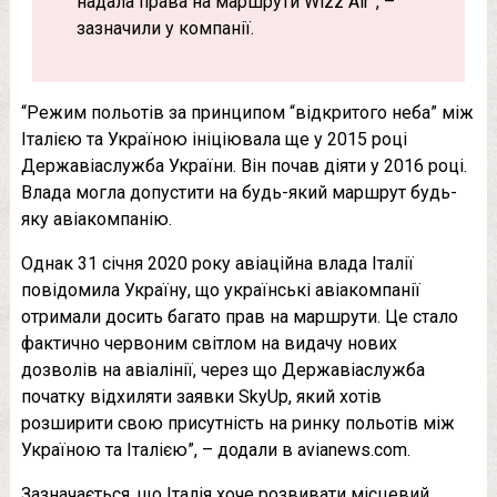
надала права на маршрути Wizz Air”, –
зазначили у компанії.
“Режим польотів за принципом “відкритого неба” між
Італією та Україною ініціювала ще у 2015 році
Державіаслужба України. Він почав діяти у 2016 році.
Влада могла допустити на будь-який маршрут будь-
яку авіакомпанію.
Однак 31 січня 2020 року авіаційна влада Італії
повідомила Україну, що українські авіакомпанії
отримали досить багато прав на маршрути. Це стало
фактично червоним світлом на видачу нових
дозволів на авіалінії, через що Державіаслужба
початку відхиляти заявки SkyUp, який хотів
розширити свою присутність на ринку польотів між
Україною та Італією”, – додали в avianews.com.
Зазначається, що Італія хоче розвивати місцевий