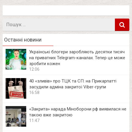
Пошук
в
Останні новини
Українські блогери заробляють десятки тисяч
на приватних Telegram-каналах. Тепер це може
зробити кожен
12:06
40 «зливів» про ТЦК та СП: на Прикарпатті
засудили адміна закритої Viber-групи
16:58
«Закрита» нарада Міноборони рф виявилася не
такою вже закритою
11:47