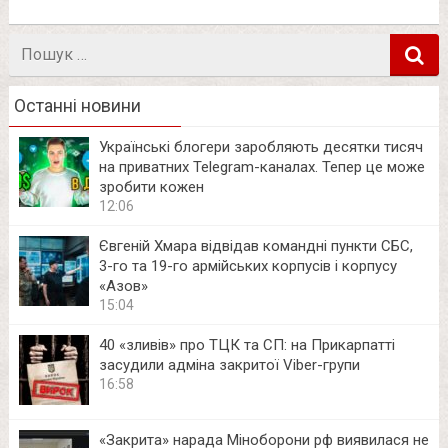
Пошук
в
Останні новини
Українські блогери заробляють десятки тисяч
на приватних Telegram-каналах. Тепер це може
зробити кожен
12:06
Євгеній Хмара відвідав командні пункти СБС,
3-го та 19-го армійських корпусів і корпусу
«Азов»
15:04
40 «зливів» про ТЦК та СП: на Прикарпатті
засудили адміна закритої Viber-групи
16:58
«Закрита» нарада Міноборони рф виявилася не