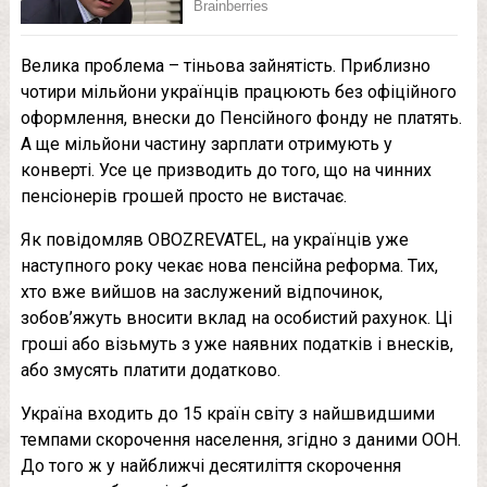
Велика проблема – тіньова зайнятість. Приблизно
чотири мільйони українців працюють без офіційного
оформлення, внески до Пенсійного фонду не платять.
А ще мільйони частину зарплати отримують у
конверті. Усе це призводить до того, що на чинних
пенсіонерів грошей просто не вистачає.
Як повідомляв OBOZREVATEL, на українців уже
наступного року чекає нова пенсійна реформа. Тих,
хто вже вийшов на заслужений відпочинок,
зобов’яжуть вносити вклад на особистий рахунок. Ці
гроші або візьмуть з уже наявних податків і внесків,
або змусять платити додатково.
Україна входить до 15 країн світу з найшвидшими
темпами скорочення населення, згідно з даними ООН.
До того ж у найближчі десятиліття скорочення