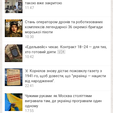
такою вже закритою
11:47
Стань оператором дронів та роботизованих
комплексів легендарної 36 окремої бригади
морської піхоти
10:30
«Едельвейс» чекає. Контракт 18–24 — для тих,
хто готовий діяти. 🇺🇦
10:42
☠️ Корнілов знову дістає пожовклу газету з
1941‑го, щоб довести, що “українці — нацисти
від народження”.
22:41
Чужими руками: як Москва століттями
вигравала там, де українці програвали один
одному
17:55