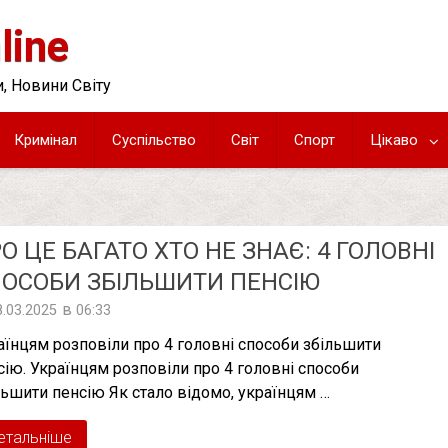
line
, Новини Світу
Кримінал
Суспільство
Світ
Спорт
Цікаво
О ЦЕ БАГАТО ХТО НЕ ЗНАЄ: 4 ГОЛОВНІ
ОСОБИ ЗБІЛЬШИТИ ПЕНСІЮ
в
8.03.2025
06:33
аїнцям розповіли про 4 головні способи збільшити
сію. Українцям розповіли про 4 головні способи
льшити пенсію Як стало відомо, українцям …
етальніше