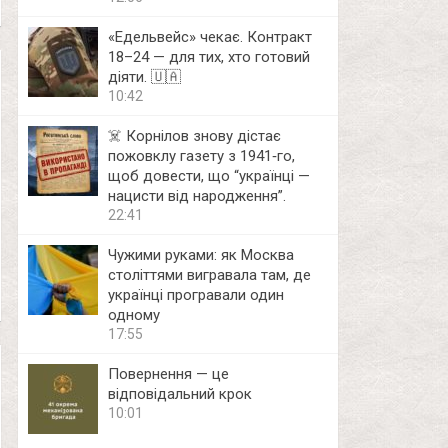
«Едельвейс» чекає. Контракт
18–24 — для тих, хто готовий
діяти. 🇺🇦
10:42
☠️ Корнілов знову дістає
пожовклу газету з 1941‑го,
щоб довести, що “українці —
нацисти від народження”.
22:41
Чужими руками: як Москва
століттями вигравала там, де
українці програвали один
одному
17:55
Повернення — це
відповідальний крок
10:01