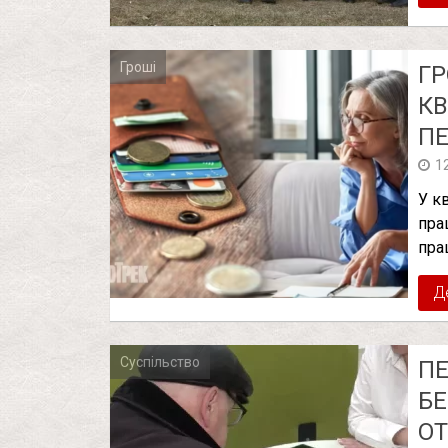
Гроші
ГР
КВ
ПЕ
1
У к
пра
пра
Д
Суспільство
П
БЕ
О