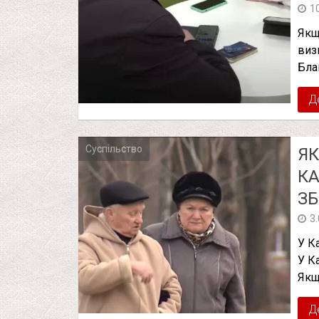
1
Якщ
виз
Бла
Д
Суспільство
ЯК
КА
ЗБ
3
У К
У К
Якщ
Д