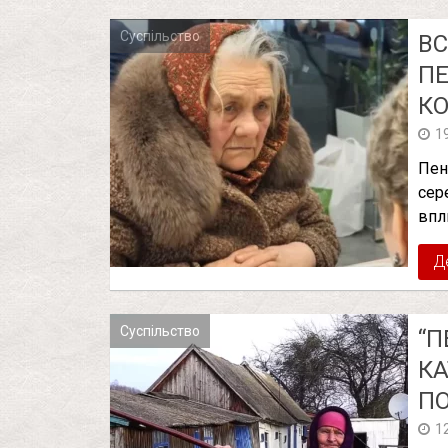
Суспільство
ВС
ПЕ
КО
1
Пен
сер
впли
Д
Суспільство
“П
КА
ПО
1