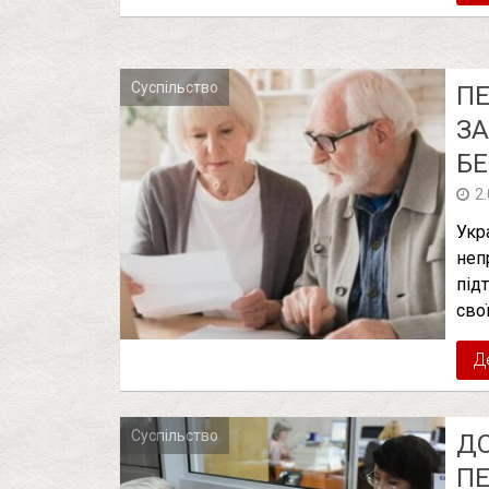
Суспільство
ПЕ
ЗА
БЕ
2
Укр
неп
під
сво
Д
Суспільство
ДО
ПЕ