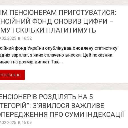
ІМ ПЕНСІОНЕРАМ ПРИГОТУВАТИСЯ:
НСІЙНИЙ ФОНД ОНОВИВ ЦИФРИ –
МУ І СКІЛЬКИ ПЛАТИТИМУТЬ
в
9.02.2025
16:52
сійний фонд України опублікував оновлену статистику
едніх зарплат, з яких сплачено внески. Цей показник
ває і на розмір виплат. Так, …
етальніше
ЕНСІОНЕРІВ РОЗДІЛЯТЬ НА 5
ТЕГОРІЙ”: З’ЯВИЛОСЯ ВАЖЛИВЕ
ПЕРЕДЖЕННЯ ПРО СУМИ ІНДЕКСАЦІЇ
в
2.02.2025
15:09