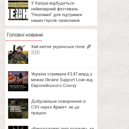
У Калуші відбудеться
неймовірний фестиваль
“Назламні” для підтримки
наших героїв-захисників
Головні новини
Хай квітне українське поле. 🌾
🇺🇦
Україна отримала €3,47 млрд у
межах Ukraine Support Loan від
Європейського Союзу
Добровільне повернення із
СЗЧ через Армія+: як це
працює
«Викрадатиму їхніх родичів»: за