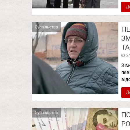
Д
Суспільство
ПЕ
ЗМ
ТА
2
З в
певн
від
Д
Суспільство
ПО
РО