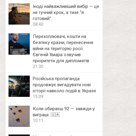
Іноді найважливіший вибір — це
не гучний крок, а тихе “я
готовий”.
08:40
Перехоплювачі, кошти на
безпеку країни, перенесення
війни на територію росії:
Євгеній Хмара озвучив
пріоритети для дипломатів
21:30
Російська пропаганда
продовжує вигадувати нові
історії навколо подій в Україні
15:09
Коли обираєш 92 — завжди у
виграші. 🇺🇦
10:11