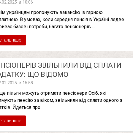
в
4.02.2025
10:06
нім українцям пропонують вакансію із гарною
платнею. В умовах, коли середня пенсія в Україні ледве
риває базові потреби, багато пенсіонерів …
етальніше
НСІОНЕРІВ ЗВІЛЬНИЛИ ВІД СПЛАТИ
ДАТКУ: ЩО ВІДОМО
в
2.02.2025
15:58
 ще пільги можуть отримати пенсіонери Осіб, які
имують пенсію за віком, звільнили від сплати одного з
атків. Йдеться про …
етальніше