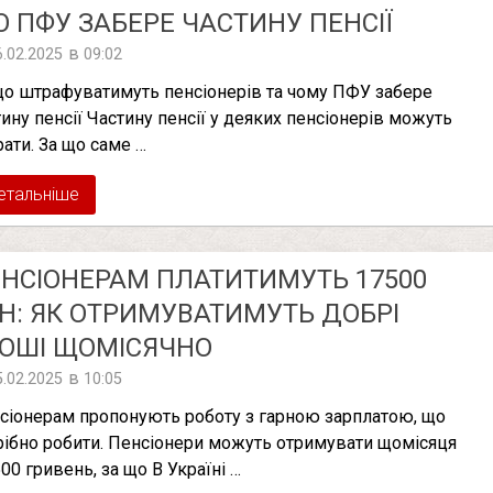
 ПФУ ЗАБЕРЕ ЧАСТИНУ ПЕНСІЇ
в
6.02.2025
09:02
що штрафуватимуть пенсіонерів та чому ПФУ забере
тину пенсії Частину пенсії у деяких пенсіонерів можуть
рати. За що саме …
етальніше
НСІОНЕРАМ ПЛАТИТИМУТЬ 17500
Н: ЯК ОТРИМУВАТИМУТЬ ДОБРІ
ОШІ ЩОМІСЯЧНО
в
5.02.2025
10:05
сіонерам пропонують роботу з гарною зарплатою, що
рібно робити. Пенсіонери можуть отримувати щомісяця
500 гривень, за що В Україні …