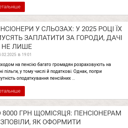
етальніше
НСІОНЕРИ У СЛЬОЗАХ: У 2025 РОЦІ ЇХ
УСЯТЬ ЗАПЛАТИТИ ЗА ГОРОДИ, ДАЧІ
 НЕ ЛИШЕ
в
4.02.2025
19:01
иходом на пенсію багато громадян розраховують на
і пільги, у тому числі й податкові. Однак, попри
сутність оподаткування пенсійних …
етальніше
 8000 ГРН ЩОМІСЯЦЯ: ПЕНСІОНЕРАМ
ЗПОВІЛИ, ЯК ОФОРМИТИ