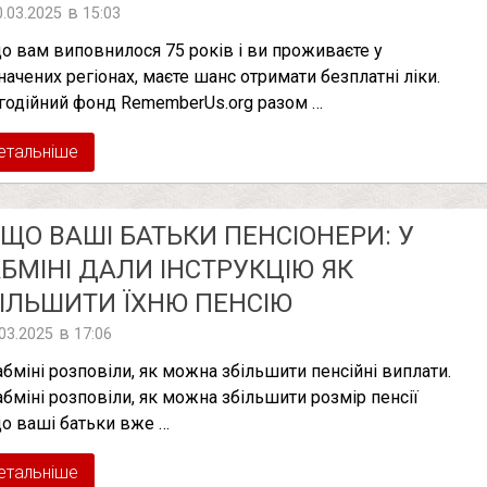
в
0.03.2025
15:03
о вам виповнилося 75 років і ви проживаєте у
начених регіонах, маєте шанс отримати безплатні ліки.
годійний фонд RememberUs.org разом …
етальніше
ЩО ВАШІ БАТЬКИ ПЕНСІОНЕРИ: У
БМІНІ ДАЛИ ІНСТРУКЦІЮ ЯК
ІЛЬШИТИ ЇХНЮ ПЕНСІЮ
в
.03.2025
17:06
абміні розповіли, як можна збільшити пенсійні виплати.
абміні розповіли, як можна збільшити розмір пенсії
о ваші батьки вже …
етальніше