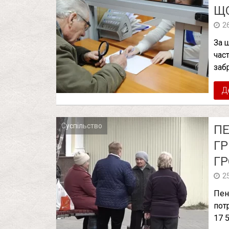
ЩО
2
За 
час
заб
Д
Суспільство
ПЕ
ГР
ГР
2
Пен
пот
17 