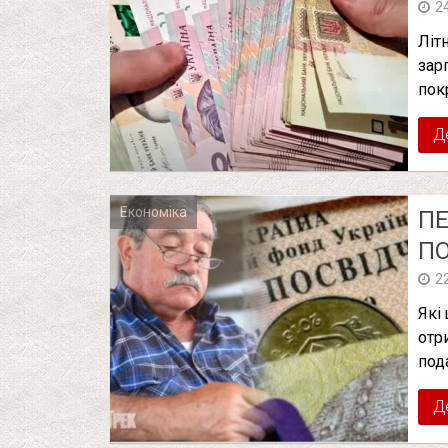
2
Літ
зар
пок
Д
Економіка
ПЕ
ПО
2
Які
отр
под
Д