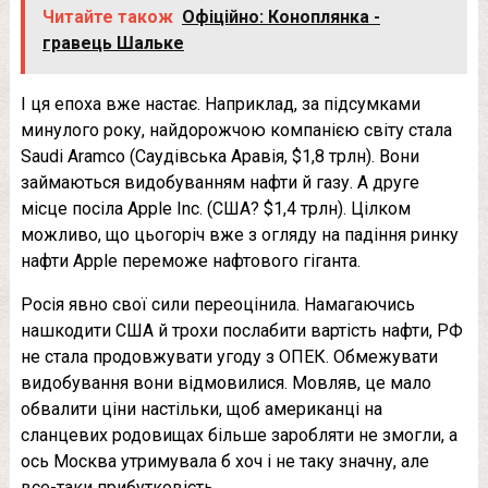
Читайте також
Офіційно: Коноплянка -
гравець Шальке
І ця епоха вже настає. Наприклад, за підсумками
минулого року, найдорожчою компанією світу стала
Saudi Aramco (Саудівська Аравія, $1,8 трлн). Вони
займаються видобуванням нафти й газу. А друге
місце посіла Apple Inc. (США? $1,4 трлн). Цілком
можливо, що цьогоріч вже з огляду на падіння ринку
нафти Apple переможе нафтового гіганта.
Росія явно свої сили переоцінила. Намагаючись
нашкодити США й трохи послабити вартість нафти, РФ
не стала продовжувати угоду з ОПЕК. Обмежувати
видобування вони відмовилися. Мовляв, це мало
обвалити ціни настільки, щоб американці на
сланцевих родовищах більше заробляти не змогли, а
ось Москва утримувала б хоч і не таку значну, але
все-таки прибутковість.