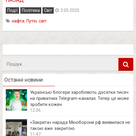
Події
Політика
Світ
3.05.2020
нафта
,
Путін
,
світ
Пошук
в
Останні новини
Українські блогери заробляють десятки тисяч
на приватних Telegram-каналах. Тепер це може
зробити кожен
12:06
«Закрита» нарада Міноборони рф виявилася не
такою вже закритою
11:47