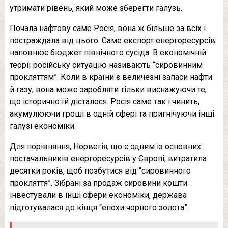
утримати рівень, який може зберегти галузь.
Почала нафтову саме Росія, вона ж більше за всіх і
постраждала від цього. Саме експорт енергоресурсів
наповнює бюджет північного сусіда. В економічній
теорії російську ситуацію називають “сировинним
прокляттям”. Коли в країни є величезні запаси нафти
й газу, вона може заробляти тільки виснажуючи те,
що історично їй дісталося. Росія саме так і чинить,
акумулюючи гроші в одній сфері та пригнічуючи інші
галузі економіки.
Для порівняння, Норвегія, що є одним із основних
постачальників енергоресурсів у Європі, витратила
десятки років, щоб позбутися від “сировинного
прокляття”. Зібрані за продаж сировини кошти
інвестували в інші сфери економіки, держава
підготувалася до кінця “епохи чорного золота”.