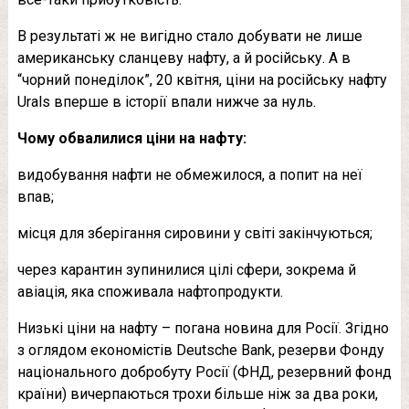
В результаті ж не вигідно стало добувати не лише
американську сланцеву нафту, а й російську. А в
“чорний понеділок”, 20 квітня, ціни на російську нафту
Urals вперше в історії впали нижче за нуль.
Чому обвалилися ціни на нафту:
видобування нафти не обмежилося, а попит на неї
впав;
місця для зберігання сировини у світі закінчуються;
через карантин зупинилися цілі сфери, зокрема й
авіація, яка споживала нафтопродукти.
Низькі ціни на нафту – погана новина для Росії. Згідно
з оглядом економістів Deutsche Bank, резерви Фонду
національного добробуту Росії (ФНД, резервний фонд
країни) вичерпаються трохи більше ніж за два роки,