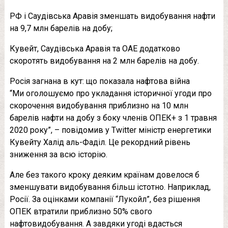
РФ і Саудівська Аравія зменшать видобування нафти
на 9,7 млн барелів на добу;
Кувейт, Саудівська Аравія та ОАЕ додатково
скоротять видобування на 2 млн барелів на добу.
Росія загнана в кут: що показала нафтова війна
“Ми оголошуємо про укладання історичної угоди про
скорочення видобування приблизно на 10 млн
барелів нафти на добу з боку членів ОПЕК+ з 1 травня
2020 року”, – повідомив у Twitter міністр енергетики
Кувейту Халід аль-Фаділ. Це рекордний рівень
зниження за всю історію.
Але без такого кроку деяким країнам довелося б
зменшувати видобування більш істотно. Наприклад,
Росії. За оцінками компанії “Лукойл”, без рішення
ОПЕК втратили приблизно 50% свого
нафтовидобування. А завдяки угоді вдасться