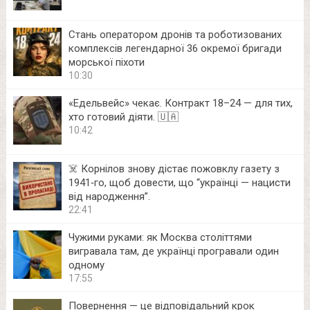
Стань оператором дронів та роботизованих
комплексів легендарної 36 окремої бригади
морської піхоти
10:30
«Едельвейс» чекає. Контракт 18–24 — для тих,
хто готовий діяти. 🇺🇦
10:42
☠️ Корнілов знову дістає пожовклу газету з
1941‑го, щоб довести, що “українці — нацисти
від народження”.
22:41
Чужими руками: як Москва століттями
вигравала там, де українці програвали один
одному
17:55
Повернення — це відповідальний крок