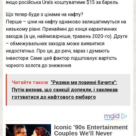
якщо російська Urals коштуватиме $15 за барель.
Що тепер буде з цінами на нафту?
Перше – ціни на нафту однаково залишатимуться на
низькому рівні. Принаймні до кінця карантинних
заходів (а це, найімовірніше, травень 2020-го). Друге
– обмежувальних заходів може виявитися
недостатньо. Про це, до речі, зараз і думають
інвестори. Саме цей фактор підштовхує вартість
чорного золота до зниження.
Читайте також
"Ризики ми повинні бачити":
Путін визнав, що санкції допекли, і закликав
готуватися до нафтового ембарго