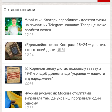
Останні новини
Українські блогери заробляють десятки тисяч
на приватних Telegram-каналах. Тепер це може
зробити кожен
12:06
«Едельвейс» чекає. Контракт 18–24 — для тих,
хто готовий діяти. 🇺🇦
10:42
☠️ Корнілов знову дістає пожовклу газету з
1941‑го, щоб довести, що “українці — нацисти
від народження”.
22:41
Чужими руками: як Москва століттями
вигравала там, де українці програвали один
одному
17:55