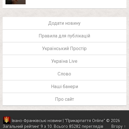
Додати новину
Правила для публікацій
Український Простір
Україна Live
Слово
Наші банери
Про сайт
Івано-Франківські новини | "
Прикарпаття Online
"
© 2026
Загальний рейтинг
9
з
10
.
Всього
85282
переглядів
Вгору ↑