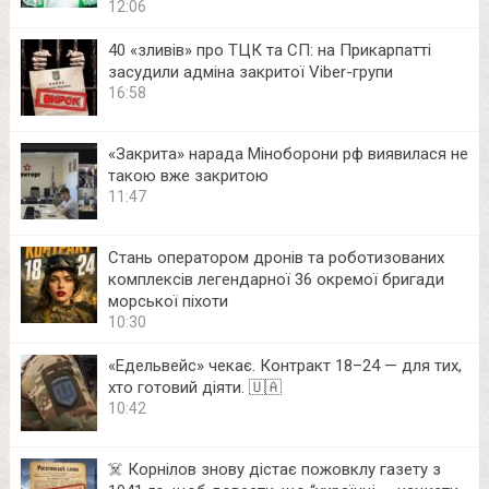
12:06
40 «зливів» про ТЦК та СП: на Прикарпатті
засудили адміна закритої Viber-групи
16:58
«Закрита» нарада Міноборони рф виявилася не
такою вже закритою
11:47
Стань оператором дронів та роботизованих
комплексів легендарної 36 окремої бригади
морської піхоти
10:30
«Едельвейс» чекає. Контракт 18–24 — для тих,
хто готовий діяти. 🇺🇦
10:42
☠️ Корнілов знову дістає пожовклу газету з