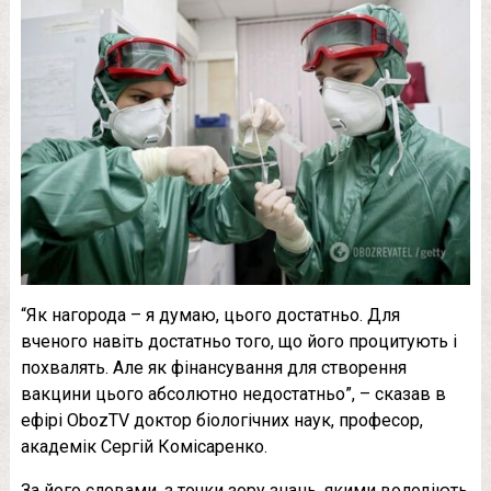
“Як нагорода – я думаю, цього достатньо. Для
вченого навіть достатньо того, що його процитують і
похвалять. Але як фінансування для створення
вакцини цього абсолютно недостатньо”, – сказав в
ефірі ObozTV доктор біологічних наук, професор,
академік Сергій Комісаренко.
За його словами, з точки зору знань, якими володіють