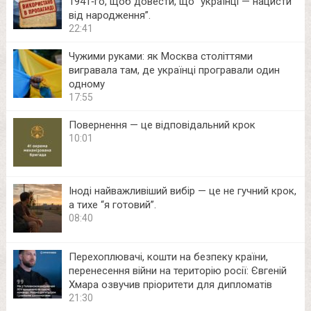
1941‑го, щоб довести, що “українці — нацисти
від народження”.
22:41
Чужими руками: як Москва століттями
вигравала там, де українці програвали один
одному
17:55
Повернення — це відповідальний крок
10:01
Іноді найважливіший вибір — це не гучний крок,
а тихе “я готовий”.
08:40
Перехоплювачі, кошти на безпеку країни,
перенесення війни на територію росії: Євгеній
Хмара озвучив пріоритети для дипломатів
21:30