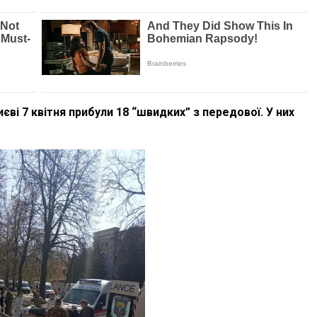
єві 7 квітня прибули 18 “швидких” з передової. У них