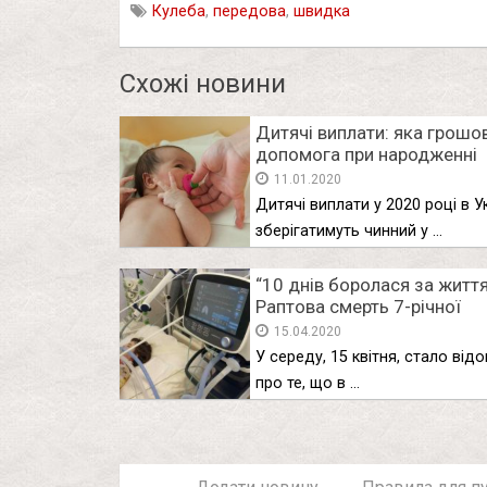
Кулеба
,
передова
,
швидка
Схожі новини
Дитячі виплати: яка грошо
допомога при народженні
дитини у цьому році
11.01.2020
Дитячі виплати у 2020 році в Ук
зберігатимуть чинний у …
“10 днів боролася за життя
Раптова смерть 7-річної
дівчинки сколихнула країн
15.04.2020
У середу, 15 квітня, стало від
про те, що в …