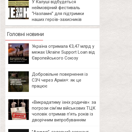
У Калуші відбудеться
неймовірний фестиваль
“Назламні” для підтримки
наших героїв-захисників
Головні новини
Україна отримала €3,47 млрд у
межах Ukraine Support Loan від
Європейського Союзу
Добровільне повернення із
СЗЧ через Армія+: як це
працює
«Викрадатиму їхніх родичів»: за
погрози сім’ям військових ТЦК
чоловік отримав п’ять років із
дворічним випробуванням