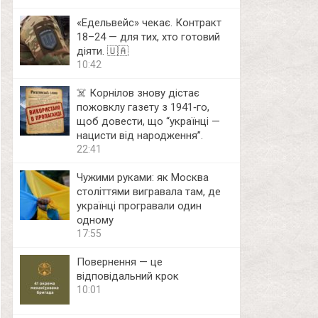
«Едельвейс» чекає. Контракт
18–24 — для тих, хто готовий
діяти. 🇺🇦
10:42
☠️ Корнілов знову дістає
пожовклу газету з 1941‑го,
щоб довести, що “українці —
нацисти від народження”.
22:41
Чужими руками: як Москва
століттями вигравала там, де
українці програвали один
одному
17:55
Повернення — це
відповідальний крок
10:01