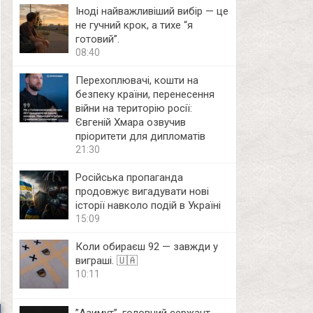
Іноді найважливіший вибір — це
не гучний крок, а тихе “я
готовий”.
08:40
Перехоплювачі, кошти на
безпеку країни, перенесення
війни на територію росії:
Євгеній Хмара озвучив
пріоритети для дипломатів
21:30
Російська пропаганда
продовжує вигадувати нові
історії навколо подій в Україні
15:09
Коли обираєш 92 — завжди у
виграші. 🇺🇦
10:11