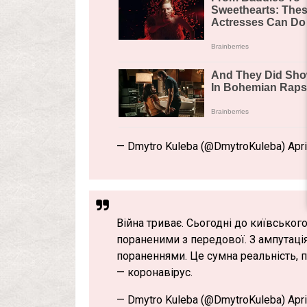
— Dmytro Kuleba (@DmytroKuleba) April
Війна триває. Сьогодні до київсько
пораненими з передової. З ампутаці
пораненнями. Це сумна реальність, п
— коронавірус.
— Dmytro Kuleba (@DmytroKuleba) April