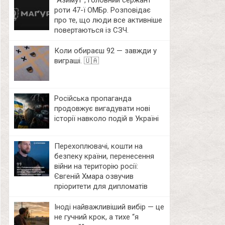
⁨”Азимут”, головний сержант
роти 47-ї ОМБр. Розповідає
про те, що люди все активніше
повертаються із СЗЧ.
Коли обираєш 92 — завжди у
виграші. 🇺🇦
Російська пропаганда
продовжує вигадувати нові
історії навколо подій в Україні
Перехоплювачі, кошти на
безпеку країни, перенесення
війни на територію росії:
Євгеній Хмара озвучив
пріоритети для дипломатів
Іноді найважливіший вибір — це
не гучний крок, а тихе “я