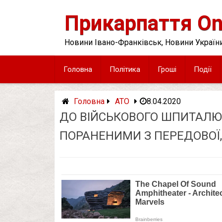
Skip
to
Прикарпаття On
content
Новини Івано-Франківськ, Новини України
Головна
Політика
Гроші
Події
Головна
АТО
8.04.2020
ДО ВІЙСЬКОВОГО ШПИТАЛЮ
ПОРАНЕНИМИ З ПЕРЕДОВОЇ,