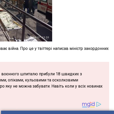
ває війна. Про це у твіттері написав міністр закордонних
го воєнного шпиталю прибули 18 швидких з
ями, опіками, кульовими та осколковими
ро яку не можна забувати. Навіть коли у всіх новинах