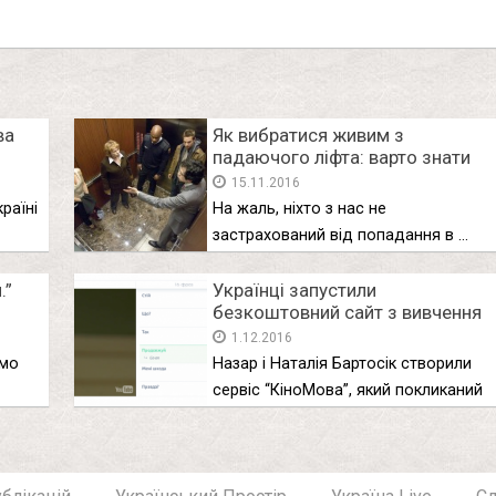
ва
Як вибратися живим з
падаючого ліфта: варто знати
15.11.2016
раїні
На жаль, ніхто з нас не
застрахований від попадання в …
.”
Українці запустили
безкоштовний сайт з вивчення
у
англійської за фільмами
1.12.2016
омо
Назар і Наталія Бартосік створили
сервіс “КіноМова”, який покликаний
навчити …