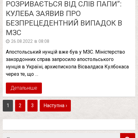
РОЗРИВАЄТЬСЯ ВІД СЛІВ ПАПИ”:
КУЛЕБА ЗАЯВИВ ПРО
БЕЗПРЕЦЕДЕНТНИЙ ВИПАДОК В
МЗС
в
26.08.2022
08:08
Апостольський нунцій вже був у МЗС. Міністерство
закордонних справ запросило апостольського
нунція в Україні, архиєпископа Вісвалдаса Кулбокаса
через те, що …
Детальніше
1
2
3
Наступна ›
Пошук