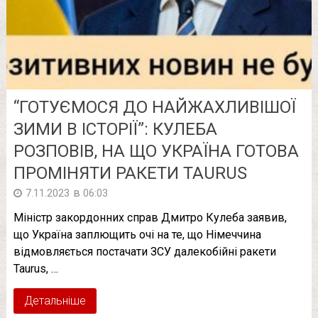
“ГОТУЄМОСЯ ДО НАЙЖАХЛИВІШОЇ
ЗИМИ В ІСТОРІЇ”: КУЛЕБА
РОЗПОВІВ, НА ЩО УКРАЇНА ГОТОВА
ПРОМІНЯТИ РАКЕТИ TAURUS
в
7.11.2023
06:03
Міністр закордонних справ Дмитро Кулеба заявив,
що Україна заплющить очі на те, що Німеччина
відмовляється постачати ЗСУ далекобійні ракети
Taurus, …
Детальніше