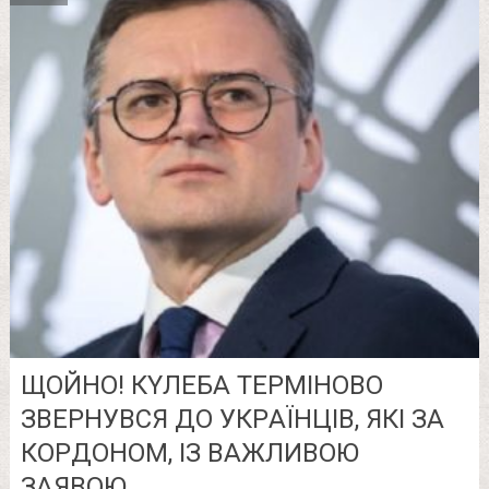
ЩOЙНО! КYЛЕБА ТЕPМІНОВО
ЗВЕPНУВСЯ ДО УКPАЇНЦІВ, ЯКІ ЗА
КОPДОНОМ, ІЗ ВAЖЛИВОЮ
ЗAЯВОЮ