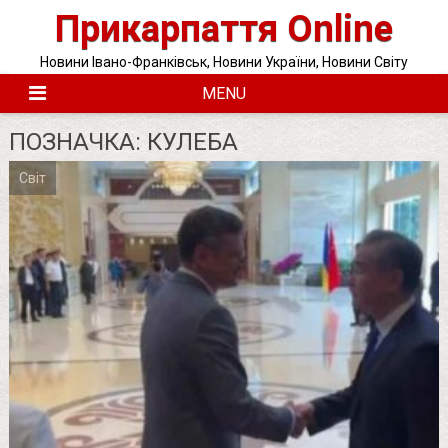
Skip
Прикарпаття Online
to
content
Новини Івано-Франківськ, Новини України, Новини Світу
MENU
ПОЗНАЧКА:
КУЛЕБА
Світ
Posts
pagination