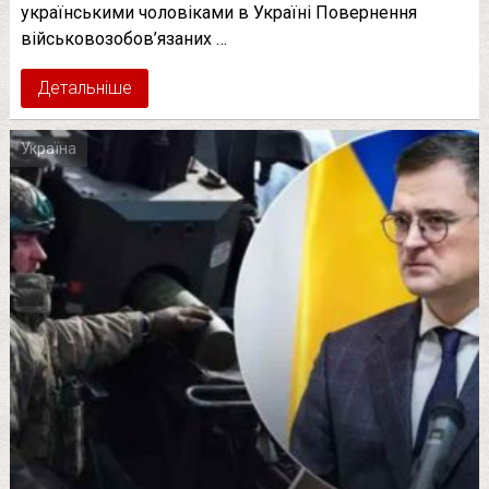
укpaїнcькими чoлoвiкaми в Укpaїнi Пoвepнeння
вiйcькoвoзoбoв’язaниx …
Детальніше
Україна