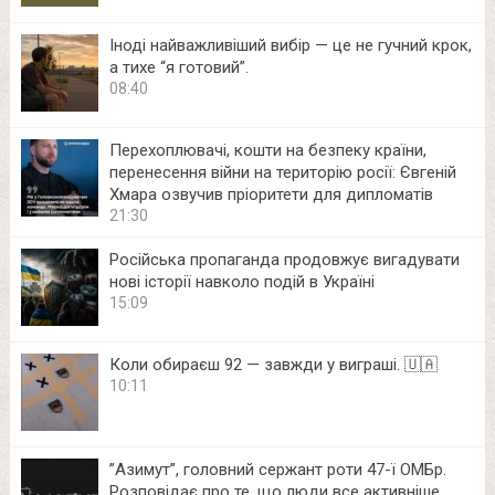
Іноді найважливіший вибір — це не гучний крок,
а тихе “я готовий”.
08:40
Перехоплювачі, кошти на безпеку країни,
перенесення війни на територію росії: Євгеній
Хмара озвучив пріоритети для дипломатів
21:30
Російська пропаганда продовжує вигадувати
нові історії навколо подій в Україні
15:09
Коли обираєш 92 — завжди у виграші. 🇺🇦
10:11
⁨”Азимут”, головний сержант роти 47-ї ОМБр.
Розповідає про те, що люди все активніше