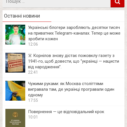
в
Останні новини
Українські блогери заробляють десятки тисяч
на приватних Telegram-каналах. Тепер це може
зробити кожен
12:06
☠️ Корнілов знову дістає пожовклу газету з
1941‑го, щоб довести, що “українці — нацисти
від народження”.
22:41
Чужими руками: як Москва століттями
вигравала там, де українці програвали один
одному
17:55
Повернення — це відповідальний крок
10:01