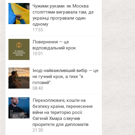
Чужими руками: як Москва
століттями вигравала там, де
українці програвали один
одному
17:55
Повернення — це
відповідальний крок
10:01
Іноді найважливіший вибір — це
не гучний крок, а тихе “я
готовий”.
08:40
Перехоплювачі, кошти на
безпеку країни, перенесення
війни на територію росії:
Євгеній Хмара озвучив
пріоритети для дипломатів
21:30