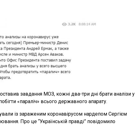
тавив завдання МОЗ, кожні два-три дні брати аналізи у
обігти «параліч» всього державного апарату.
ктували із зараженим коронавірусом нардепом Сергієм
ювання. Про це “Українській правді” повідомило