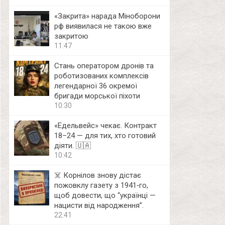
«Закрита» нарада Міноборони
рф виявилася не такою вже
закритою
11:47
Стань оператором дронів та
роботизованих комплексів
легендарної 36 окремої
бригади морської піхоти
10:30
«Едельвейс» чекає. Контракт
18–24 — для тих, хто готовий
діяти. 🇺🇦
10:42
☠️ Корнілов знову дістає
пожовклу газету з 1941‑го,
щоб довести, що “українці —
нацисти від народження”.
22:41