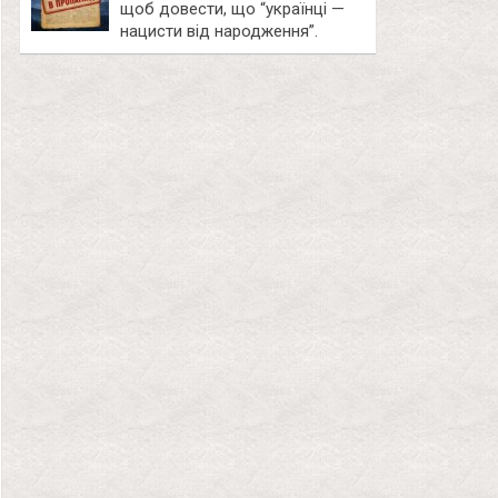
щоб довести, що “українці —
нацисти від народження”.