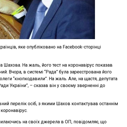
раїнців, яке опубліковано на Facebook-сторінці
а Шахова. На жаль, його тест на коронавірус показав
ий. Вчора, в системі “Рада” була зареєстрована його
олеги “кнопкодавили”. На жаль. Але, на щастя, депутата
ади України”, – сказав він у своєму зверненні до
ний перелік осіб, з якими Шахов контактував останнім
 коронавірус.
силаючись на своїх джерела в ОП, повідомляє, що