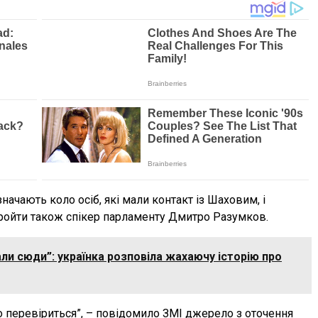
начають коло осіб, які мали контакт із Шаховим, і
 пройти також спікер парламенту Дмитро Разумков.
али сюди”: українка розповіла жахаючу історію про
о перевіриться”, – повідомило ЗМІ джерело з оточення