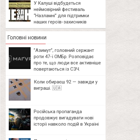
У Калуші відбудеться
неймовірний фестиваль
“Назламні” для підтримки
наших героїв-захисників
Головні новини
⁨”Азимут”, головний сержант
роти 47-ї ОМБр. Розповідає
про те, що люди все активніше
повертаються із СЗЧ.
Коли обираєш 92 — завжди у
виграші. 🇺🇦
Російська пропаганда
продовжує вигадувати нові
історії навколо подій в Україні