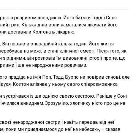
карню з розривом апендикса. Його батьки Тодд і Соня
ний грип. Кілька днів вони намагалися лікувати його
они доставили Колтона в лікарню.
 Він провів в операційній кілька годин. Його життя
ребував на межі, в стані клінічної смерті. Після того, як
з рідними, він розповів їм дивовижні історії про те, що
мерлими і ще не народженими родичами.
го прадіда на ім’я Поп. Тодд Бурпо не повірив синові, але
дуся, Колтон впізнав у ньому свого співрозмовника.
н зустрічався із ще однією своєю сестрою. Раніше у Соні,
акінчилася викиднем. Зрозуміло, хлопчику ніхто про це не
воєї ненародженої сестри і навіть передав від неї
ає, поки ми приєднаємося до неї на небесах», – сказав