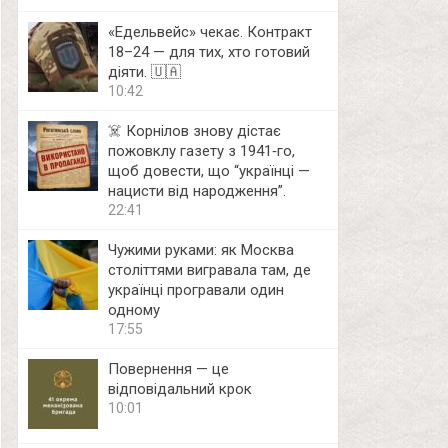
«Едельвейс» чекає. Контракт
18–24 — для тих, хто готовий
діяти. 🇺🇦
10:42
☠️ Корнілов знову дістає
пожовклу газету з 1941‑го,
щоб довести, що “українці —
нацисти від народження”.
22:41
Чужими руками: як Москва
століттями вигравала там, де
українці програвали один
одному
17:55
Повернення — це
відповідальний крок
10:01