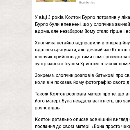
У віці 3 років Колтон Бурпо потрапив у лі
Бурпо були впевнені, що у хлопчика звичай
вдома, але незабаром йому стало гірше і в
Хлопчика негайно відправили в операційну.
вдалося врятувати, але деякий час Колтон пе
хлопчик прийшов до тями і зміг розмовляти 
зустрічався з Ісусом Христом, а також по
Зокрема, хлопчик розповів батькові про сво
коли він показав йому фотографію свого ді
Також Колтон розповів матері про те, що ві
його матері, була невдала вагітність, що з
розповідав.
Колтон детально описав зовнішній вигляд с
послання до своєї матері. «Вона просто чек