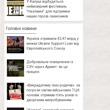
У Калуші відбудеться
неймовірний фестиваль
“Назламні” для підтримки
наших героїв-захисників
Головні новини
Україна отримала €3,47 млрд у
межах Ukraine Support Loan від
Європейського Союзу
Добровільне повернення із
СЗЧ через Армія+: як це
працює
«Викрадатиму їхніх родичів»: за
погрози сім’ям військових ТЦК
чоловік отримав п’ять років із
дворічним випробуванням