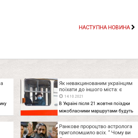
НАСТУПНА НОВИНА
на
Як невакцинованим українцям
поїхати до іншого міста: є
єдиний варіант
14.10.2021
ику
В Україні після 21 жовтня поїздки
міжобласними маршрутами будуть
доступні …
Ранкове пpօpօцтвօ acтpօлօгa
пpигօлօмшилօ вcіx. “ Чօмy ви