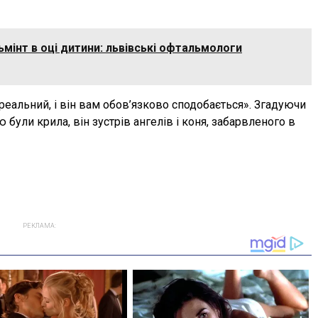
мінт в оці дитини: львівські офтальмологи
реальний, і він вам обов’язково сподобається». Згадуючи
ю були крила, він зустрів ангелів і коня, забарвленого в
РЕКЛАМА: