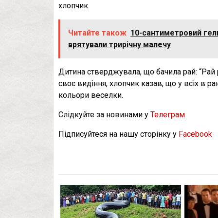
хлопчик.
Читайте також
10-сантиметровий гель
врятували трирічну малечу
Дитина стверджувала, що бачила рай: “Рай 
своє видіння, хлопчик казав, що у всіх в ра
кольори веселки.
Слідкуйте за новинами у
Телеграм
Підписуйтеся на нашу сторінку у
Facebook