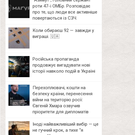
⁨”Азимут”, головний сержант
роти 47-ї ОМБр. Розповідає
про те, що люди все активніше
повертаються із СЗЧ.
Коли обираєш 92 — завжди у
виграші. 🇺🇦
Російська пропаганда
продовжує вигадувати нові
історії навколо подій в Україні
Перехоплювачі, кошти на
безпеку країни, перенесення
війни на територію росії:
Євгеній Хмара озвучив
пріоритети для дипломатів
Іноді найважливіший вибір — це
не гучний крок, а тихе “я