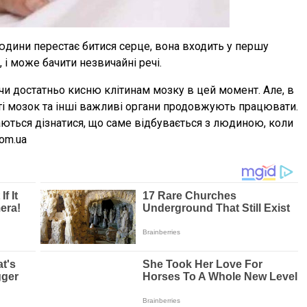
юдини перестає битися серце, вона входить у першу
 і може бачити незвичайні речі.
чи достатньо кисню клітинам мозку в цей момент. Але, в
рті мозок та інші важливі органи продовжують працювати.
аються дізнатися, що саме відбувається з людиною, коли
om.ua