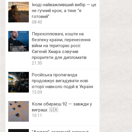
Іноді найважливіший вибір — це
не гучний крок, а тихе “я
готовий”.
08:40
Перехоплювачі, кошти на
безпеку країни, перенесення
війни на територію росії:
Євгеній Хмара озвучив
пріоритети для дипломатів
21:30
Російська пропаганда
продовжує вигадувати нові
історії навколо подій в Україні
15:09
Коли обираєш 92 — завжди у
виграші. 🇺🇦
10:11