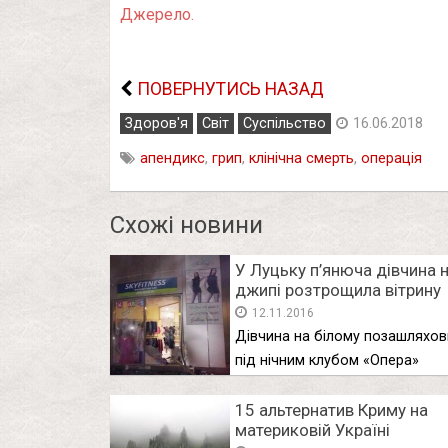
Джерело.
ПОВЕРНУТИСЬ НАЗАД
Здоров'я
Світ
Суспільство
16.06.2018
апендикс
,
грип
,
клінічна смерть
,
операція
Схожі новини
У Луцьку п’янюча дівчина 
джипі розтрощила вітрину
торгового центру. ФОТО
12.11.2016
Дівчина на білому позашляхов
під нічним клубом «Опера»
протаранила вітрину …
15 альтернатив Криму на
материковій Україні